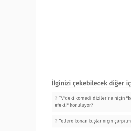
İlginizi çekebilecek diğer i
TV'deki komedi dizilerine niçin "
efekti" konuluyor?
Tellere konan kuşlar niçin çarpıl