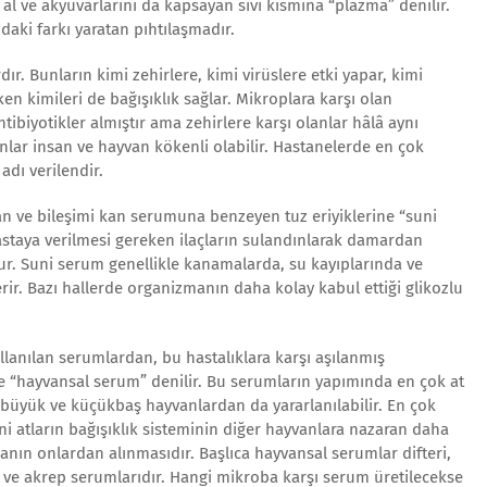
l ve akyuvarlarını da kapsayan sıvı kısmına “plazma” denilir.
daki farkı yaratan pıhtılaşmadır.
ır. Bunların kimi zehirlere, kimi virüslere etki yapar, kimi
n kimileri de bağışıklık sağlar. Mikroplara karşı olan
tibiyotikler almıştır ama zehirlere karşı olanlar hâlâ aynı
lar insan ve hayvan kökenli olabilir. Hastanelerde en çok
adı verilendir.
ılan ve bileşimi kan serumuna benzeyen tuz eriyiklerine “suni
staya verilmesi gereken ilaçların sulandınlarak damardan
ur. Suni serum genellikle kanamalarda, su kayıplarında ve
rir. Bazı hallerde organizmanın daha kolay kabul ettiği glikozlu
ullanılan serumlardan, bu hastalıklara karşı aşılanmış
e “hayvansal serum” denilir. Bu serumların yapımında en çok at
 büyük ve küçükbaş hayvanlardan da yararlanılabilir. En çok
ni atların bağışıklık sisteminin diğer hayvanlara nazaran daha
anın onlardan alınmasıdır. Başlıca hayvansal serumlar difteri,
i ve akrep serumlarıdır. Hangi mikroba karşı serum üretilecekse