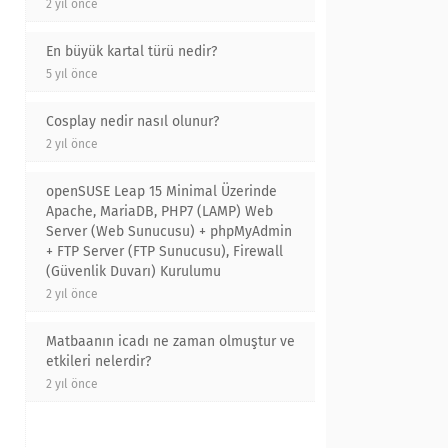
2 yıl önce
En büyük kartal türü nedir?
5 yıl önce
Cosplay nedir nasıl olunur?
2 yıl önce
openSUSE Leap 15 Minimal Üzerinde
Apache, MariaDB, PHP7 (LAMP) Web
Server (Web Sunucusu) + phpMyAdmin
+ FTP Server (FTP Sunucusu), Firewall
(Güvenlik Duvarı) Kurulumu
2 yıl önce
Matbaanın icadı ne zaman olmuştur ve
etkileri nelerdir?
2 yıl önce