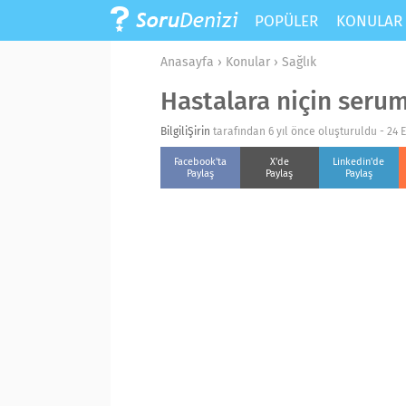
POPÜLER
KONULA
Anasayfa
›
Konular
›
Sağlık
Hastalara niçin serum
BilgiliŞirin
tarafından 6 yıl önce oluşturuldu -
24 E
Facebook'ta
X'de
Linkedin'de
Paylaş
Paylaş
Paylaş