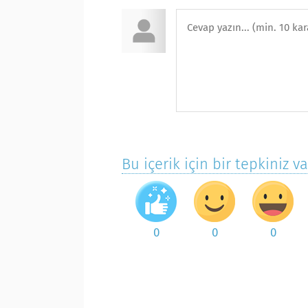
Bu içerik için bir tepkiniz v
0
0
0