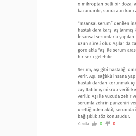
o mikroptan belli bir dozaj 
kazandırılır, sonra atın kanı 
“İnsansal serum” denilen ins
hastalıklara karşı aşılanmış
İnsansal serumlarla yapıla
uzun süreli olur. Aşılar da z
göre akla “aşı ile serum aras
bir soru gelebilir.
Serum, aşı gibi hastalığı önley
verir. Aşı, sağlıklı insana yap
hastalıklardan korunmak için 
zayıflatılmış mikrop verilirk
verilir. Aşı ile vücuda zehir v
serumla zehrin panzehiri ver
ürettiğinden aktif, serumda i
bağışıklık söz konusudur.
0
0
Yanıtla