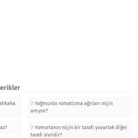
çerikler
kahkaha
Yağmurda romatizma ağrıları niçin
artıyor?
maz?
Yumurtanın niçin bir tarafı yuvarlak diğer
tarafı sivridir?