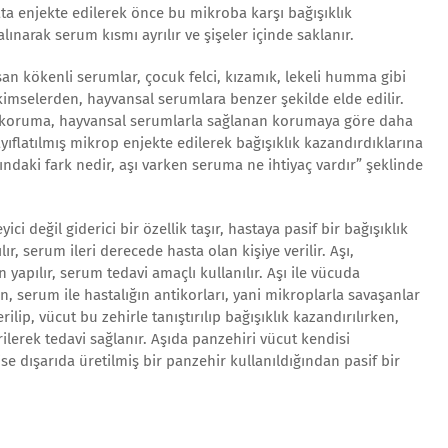
ata enjekte edilerek önce bu mikroba karşı bağışıklık
alınarak serum kısmı ayrılır ve şişeler içinde saklanır.
an kökenli serumlar, çocuk felci, kızamık, lekeli humma gibi
 kimselerden, hayvansal serumlara benzer şekilde elde edilir.
n koruma, hayvansal serumlarla sağlanan korumaya göre daha
ayıflatılmış mikrop enjekte edilerek bağışıklık kazandırdıklarına
ındaki fark nedir, aşı varken seruma ne ihtiyaç vardır” şeklinde
ici değil giderici bir özellik taşır, hastaya pasif bir bağışıklık
ılır, serum ileri derecede hasta olan kişiye verilir. Aşı,
yapılır, serum tedavi amaçlı kullanılır. Aşı ile vücuda
en, serum ile hastalığın antikorları, yani mikroplarla savaşanlar
erilip, vücut bu zehirle tanıştırılıp bağışıklık kazandırılırken,
ilerek tedavi sağlanır. Aşıda panzehiri vücut kendisi
se dışarıda üretilmiş bir panzehir kullanıldığından pasif bir