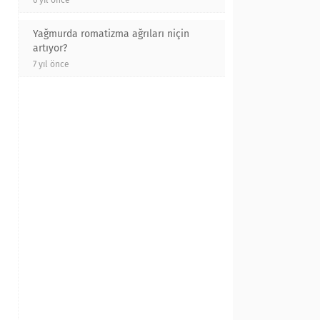
6 yıl önce
Yağmurda romatizma ağrıları niçin
artıyor?
7 yıl önce