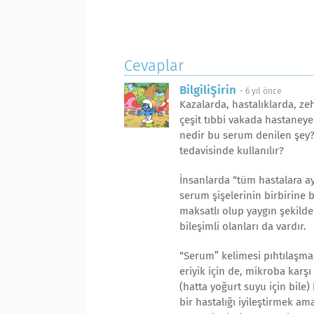
Cevaplar
BilgiliŞirin
-
6 yıl önce
Kazalarda, hastalıklarda, z
çeşit tıbbi vakada hastaneye 
nedir bu serum denilen şey? İ
tedavisinde kullanılır?
İnsanlarda “tüm hastalara ayı
serum şişelerinin birbirine b
maksatlı olup yaygın şekilde 
bileşimli olanları da vardır.
“Serum” kelimesi pıhtılaşma s
eriyik için de, mikroba karş
(hatta yoğurt suyu için bile
bir hastalığı iyileştirmek a