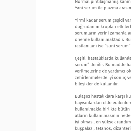
Normal pıhtılaşmamış kanın a
Yani serum ile plazma arasın
Yirmi kadar serum çeşidi vard
doğrudan mikroplan etkilerke
serumların yerini zamanla an
önemle kullanılmaktadır. Bun
rastlanılanı ise “suni serum” 
Çeşitli hastalıklarda kullan
serum” denilir. Bu madde ha
verilmelerine de yardımcı ol
zehirlenmelerde iyi sonuç ve
bileşikler de kullanılır.
Bulaşıcı hastalıklara karşı k
hayvanlardan elde edilenler
kullanılmakla birlikte bütün
atların kullanılmasının nede
iyi olması, en yüksek randım
kuşpalazı, tetanos, dizanter