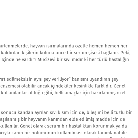
ehirlenmelerde, hayvan ısırmalarında özetle hemen hemen her
kaldırılan kişilerin koluna önce bir serum şişesi bağlanır. Peki,
çinde ne vardır? Mucizevi bir sıvı mıdır ki her türlü hastalığın
rt edilmeksizin aynı şey veriliyor” kanısını uyandıran şey
enzemesi olabilir ancak içindekiler kesinlikle farklıdır. Genel
kullanılanlar olduğu gibi, belli amaçlar için hazırlanmış özel
onucu kandan ayrılan sıvı kısım için de, bileşimi belli tuzlu bir
ı aşılanmış bir hayvanın kanından elde edilmiş madde için de
) kullanılır. Genel olarak serum bir hastalıktan korunmak ya da
macıyla kanın bir bölümünün kullanılması olarak tanımlanabilir.