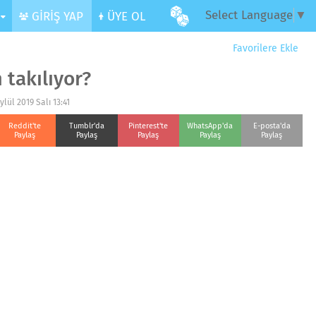
Select Language
▼
R
GİRİŞ YAP
ÜYE OL
Favorilere Ekle
 takılıyor?
ylül 2019 Salı 13:41
Reddit'te
Tumblr'da
Pinterest'te
WhatsApp'da
E-posta'da
Paylaş
Paylaş
Paylaş
Paylaş
Paylaş