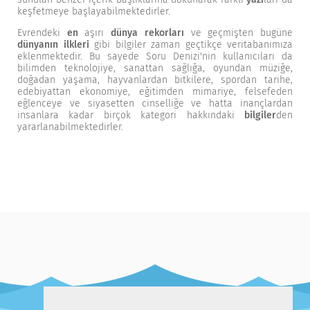
keşfetmeye başlayabilmektedirler.
Evrendeki
en
aşırı
dünya rekorları
ve geçmişten bugüne
dünyanın ilkleri
gibi bilgiler zaman geçtikçe veritabanımıza
eklenmektedir. Bu sayede Soru Denizi'nin kullanıcıları da
bilimden teknolojiye, sanattan sağlığa, oyundan müziğe,
doğadan yaşama, hayvanlardan bitkilere, spordan tarihe,
edebiyattan ekonomiye, eğitimden mimariye, felsefeden
eğlenceye ve siyasetten cinselliğe ve hatta inançlardan
insanlara kadar birçok kategori hakkındaki
bilgiler
den
yararlanabilmektedirler.