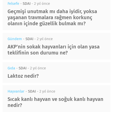
Felsefe
-
SDAI
-
2 yıl önce
Geçmişi unutmak mı daha iyidir, yoksa
yaşanan travmalara rağmen korkunç
olanın içinde güzellik bulmak mı?
Gündem
-
SDAI
-
2 yıl önce
AKP'nin sokak hayvanları için olan yasa
teklifinin son durumu ne?
Gıda
-
SDAI
-
2 yıl önce
Laktoz nedir?
Hayvanlar
-
SDAI
-
2 yıl önce
Sıcak kanlı hayvan ve soğuk kanlı hayvan
nedir?