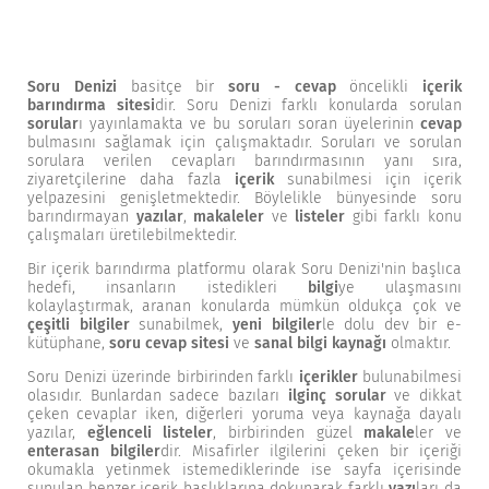
Soru Denizi
basitçe bir
soru - cevap
öncelikli
içerik
barındırma sitesi
dir. Soru Denizi farklı konularda sorulan
sorular
ı yayınlamakta ve bu soruları soran üyelerinin
cevap
bulmasını sağlamak için çalışmaktadır. Soruları ve sorulan
sorulara verilen cevapları barındırmasının yanı sıra,
ziyaretçilerine daha fazla
içerik
sunabilmesi için içerik
yelpazesini genişletmektedir. Böylelikle bünyesinde soru
barındırmayan
yazılar
,
makaleler
ve
listeler
gibi farklı konu
çalışmaları üretilebilmektedir.
Bir içerik barındırma platformu olarak Soru Denizi'nin başlıca
hedefi, insanların istedikleri
bilgi
ye ulaşmasını
kolaylaştırmak, aranan konularda mümkün oldukça çok ve
çeşitli bilgiler
sunabilmek,
yeni bilgiler
le dolu dev bir e-
kütüphane,
soru cevap sitesi
ve
sanal bilgi kaynağı
olmaktır.
Soru Denizi üzerinde birbirinden farklı
içerikler
bulunabilmesi
olasıdır. Bunlardan sadece bazıları
ilginç sorular
ve dikkat
çeken cevaplar iken, diğerleri yoruma veya kaynağa dayalı
yazılar,
eğlenceli listeler
, birbirinden güzel
makale
ler ve
enterasan bilgiler
dir. Misafirler ilgilerini çeken bir içeriği
okumakla yetinmek istemediklerinde ise sayfa içerisinde
sunulan benzer içerik başlıklarına dokunarak farklı
yazı
ları da