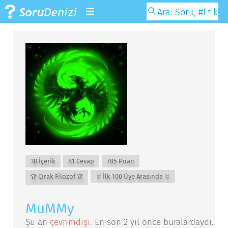
38 İçerik
81 Cevap
785 Puan
Çırak Filozof
İlk 100 Üye Arasında
🏆
🏆
🥇
🥇
MuMMy
Şu an
çevrimdışı
. En son
2 yıl önce
buralardaydı.