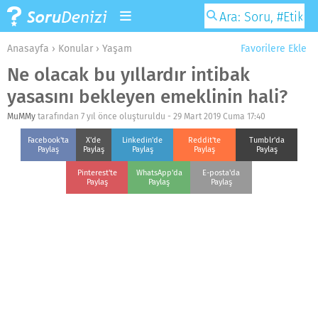
Anasayfa
›
Konular
›
Yaşam
Favorilere Ekle
Ne olacak bu yıllardır intibak
yasasını bekleyen emeklinin hali?
MuMMy
tarafından 7 yıl önce oluşturuldu -
29 Mart 2019 Cuma 17:40
Facebook'ta
X'de
Linkedin'de
Reddit'te
Tumblr'da
Paylaş
Paylaş
Paylaş
Paylaş
Paylaş
Pinterest'te
WhatsApp'da
E-posta'da
Paylaş
Paylaş
Paylaş