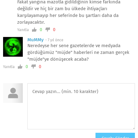
Fakat yangına mazotla gidildiğinin kimse farkında
değildir ve hiç bir zam bu ülkede ihtiyaçları
karşılayamayıp her seferinde bu şartları daha da
zorlayacaktır.
0
0
Yanıtla
MuMMy
-
7 yıl önce
Neredeyse her sene gazetelerde ve medyada
gördüğümüz "müjde" haberleri ne zaman gerçek
"müjde"ye dönüşecek acaba?
0
0
Yanıtla