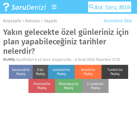
Anasayfa
›
Konular
›
Yaşam
Favorilere Ekle
Yakın gelecekte özel günleriniz için
plan yapabileceğiniz tarihler
nelerdir?
MuMMy
tarafından 6 yıl önce oluşturuldu -
6 Ocak 2020 Pazartesi 21:10
Facebook'ta
X'de
Linkedin'de
Reddit'te
Tumblr'da
Paylaş
Paylaş
Paylaş
Paylaş
Paylaş
Pinterest'te
WhatsApp'da
E-posta'da
Paylaş
Paylaş
Paylaş