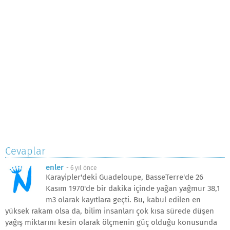
Cevaplar
enler
-
6 yıl önce
Karayipler'deki Guadeloupe, BasseTerre'de 26
Kasım 1970'de bir dakika içinde yağan yağmur 38,1
m3 olarak kayıtlara geçti. Bu, kabul edilen en
yüksek rakam olsa da, bilim insanları çok kısa sürede düşen
yağış miktarını kesin olarak ölçmenin güç olduğu konusunda