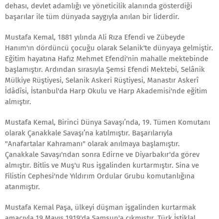
dehası, devlet adamlığı ve yöneticilik alanında gösterdiği
başarılar ile tüm dünyada saygıyla anılan bir liderdir.
Mustafa Kemal, 1881 yılında Ali Rıza Efendi ve Zübeyde
Hanım'ın dördüncü çocuğu olarak Selanik'te dünyaya gelmiştir.
Eğitim hayatına Hafız Mehmet Efendi'nin mahalle mektebinde
başlamıştır. Ardından sırasıyla Şemsi Efendi Mektebi, Selânik
Mülkiye Rüştiyesi, Selanik Askeri Rüştiyesi, Manastır Askerî
İdâdîsi, İstanbul'da Harp Okulu ve Harp Akademisi'nde eğitim
almıştır.
Mustafa Kemal, Birinci Dünya Savaşı’nda, 19. Tümen Komutanı
olarak Çanakkale Savaşı’na katılmıştır. Başarılarıyla
"Anafartalar Kahramanı" olarak anılmaya başlamıştır.
Çanakkale Savaşı'ndan sonra Edirne ve Diyarbakır'da görev
almıştır. Bitlis ve Muş'u Rus işgalinden kurtarmıştır. Sina ve
Filistin Cephesi'nde Yıldırım Ordular Grubu komutanlığına
atanmıştır.
Mustafa Kemal Paşa, ülkeyi düşman işgalinden kurtarmak
amacıyla 19 Mayıs 1919'da Samsun'a çıkmıştır. Türk İstiklal