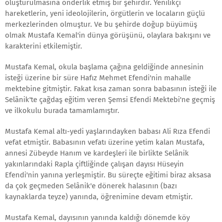
oluşturulmasına önderlik etmiş bir şehirdir. Yenilikçi
hareketlerin, yeni ideolojilerin, örgütlerin ve locaların güçlü
merkezlerinden olmuştur. Ve bu şehirde doğup büyümüş
olmak Mustafa Kemal'in dünya görüşünü, olaylara bakışını ve
karakterini etkilemiştir.
Mustafa Kemal, okula başlama çağına geldiğinde annesinin
isteği üzerine bir süre Hafız Mehmet Efendi'nin mahalle
mektebine gitmiştir. Fakat kısa zaman sonra babasının isteği ile
Selânik'te çağdaş eğitim veren Şemsi Efendi Mektebi'ne geçmiş
ve ilkokulu burada tamamlamıştır.
Mustafa Kemal altı-yedi yaşlarındayken babası Ali Rıza Efendi
vefat etmiştir. Babasının vefatı üzerine yetim kalan Mustafa,
annesi Zübeyde Hanım ve kardeşleri ile birlikte Selânik
yakınlarındaki Rapla çiftliğinde çalışan dayısı Hüseyin
Efendi'nin yanına yerleşmiştir. Bu süreçte eğitimi biraz aksasa
da çok geçmeden Selânik'e dönerek halasının (bazı
kaynaklarda teyze) yanında, öğrenimine devam etmiştir.
Mustafa Kemal, dayısının yanında kaldığı dönemde köy