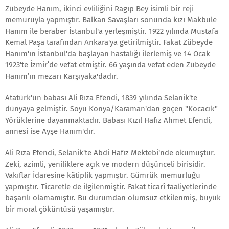
Zübeyde Hanım, ikinci evliliğini Ragıp Bey isimli bir reji
memuruyla yapmıştır. Balkan Savaşları sonunda kızı Makbule
Hanım ile beraber İstanbul'a yerleşmiştir. 1922 yılında Mustafa
Kemal Paşa tarafından Ankara'ya getirilmiştir. Fakat Zübeyde
Hanım'ın İstanbul'da başlayan hastalığı ilerlemiş ve 14 Ocak
1923'te İzmir’de vefat etmiştir. 66 yaşında vefat eden Zübeyde
Hanım’ın mezarı Karşıyaka'dadır.
Atatürk'ün babası Ali Rıza Efendi, 1839 yılında Selanik'te
dünyaya gelmiştir. Soyu Konya/Karaman'dan göçen "Kocacık"
Yörüklerine dayanmaktadır. Babası Kızıl Hafız Ahmet Efendi,
annesi ise Ayşe Hanım'dır.
Ali Rıza Efendi, Selanik'te Abdi Hafız Mektebi'nde okumuştur.
Zeki, azimli, yeniliklere açık ve modern düşünceli birisidir.
Vakıflar İdaresine kâtiplik yapmıştır. Gümrük memurluğu
yapmıştır. Ticaretle de ilgilenmiştir. Fakat ticarî faaliyetlerinde
başarılı olamamıştır. Bu durumdan olumsuz etkilenmiş, büyük
bir moral çöküntüsü yaşamıştır.