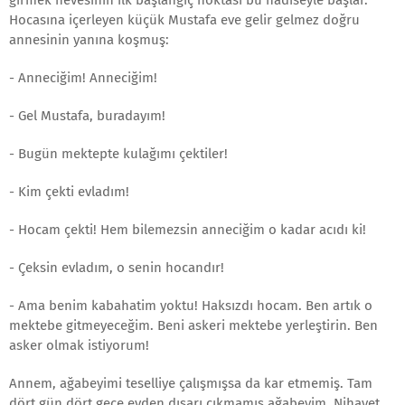
Hocasına içerleyen küçük Mustafa eve gelir gelmez doğru
annesinin yanına koşmuş:
- Anneciğim! Anneciğim!
- Gel Mustafa, buradayım!
- Bugün mektepte kulağımı çektiler!
- Kim çekti evladım!
- Hocam çekti! Hem bilemezsin anneciğim o kadar acıdı ki!
- Çeksin evladım, o senin hocandır!
- Ama benim kabahatim yoktu! Haksızdı hocam. Ben artık o
mektebe gitmeyeceğim. Beni askeri mektebe yerleştirin. Ben
asker olmak istiyorum!
Annem, ağabeyimi teselliye çalışmışsa da kar etmemiş. Tam
dört gün dört gece evden dışarı çıkmamış ağabeyim. Nihayet