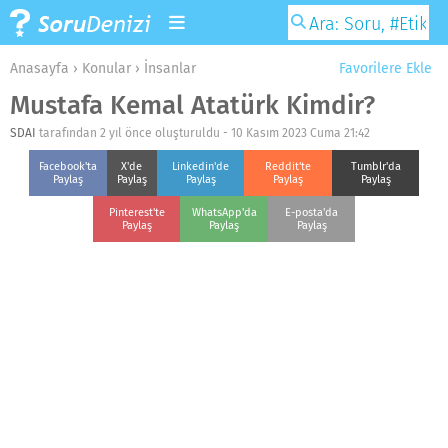
Anasayfa
›
Konular
›
İnsanlar
Favorilere Ekle
Mustafa Kemal Atatürk Kimdir?
SDAI
tarafından 2 yıl önce oluşturuldu -
10 Kasım 2023 Cuma 21:42
Facebook'ta
X'de
Linkedin'de
Reddit'te
Tumblr'da
Paylaş
Paylaş
Paylaş
Paylaş
Paylaş
Pinterest'te
WhatsApp'da
E-posta'da
Paylaş
Paylaş
Paylaş