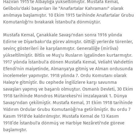
Haziran 1915’te Albaylığa yükseltilmiştir. Mustafa Kemal,
Gelibolu'daki başarıları ile "Anafartalar Kahramanı" olarak
anılmaya başlamıştır. 10 Ekim 1915 tarihinde Anafartalar Grubu
Komutanlığı'nı bırakarak İstanbul'a dönmüştür.
Mustafa Kemal, Çanakkale Savaşı'ndan sonra 1916 yılında
Edirne ve Diyarbakır'da görev almıştır. Gittiği yerlerde törenler,
sevinç gösterileri ile karşılanmıştır. Generalliğe (mirliva)
yükseltilmiştir. Bitlis ve Muş'u Rusların işgalinden kurtarmıştır.
1917 yılında İstanbul'a dönen Mustafa Kemal, Veliaht Vahdettin
Efendi'nin maiyetinde, Almanya'ya gitmiş ve Alman ordusunda
incelemeler yapmıştır. 1918 yılında 7. Ordu Komutanı olarak
Halep'e gitmiştir. Bu cephede İngilizlere karşı savunma
savaşları yapmış ve başarılı olmuştur. Osmanlı Devleti, 30 Ekim
1918 tarihinde Mondros Mütarekesi'ni imzalayarak 1. Dünya
Savaşı'ndan çekilmiştir. Mustafa Kemal, 31 Ekim 1918 tarihinde
Yıldırım Ordular Grubu Komutanlığı'na getirilmiştir. Bu ordu 7
Kasım 1918'de kaldırılmıştır. Mustafa Kemal de 13 Kasım
1918’de İstanbul'a dönmüş ve Harbiye Nezâreti'nde göreve
başlamıştır.