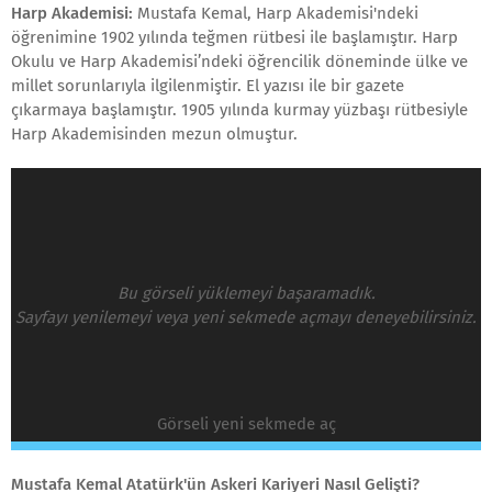
Harp Akademisi:
Mustafa Kemal, Harp Akademisi'ndeki
öğrenimine 1902 yılında teğmen rütbesi ile başlamıştır. Harp
Okulu ve Harp Akademisi’ndeki öğrencilik döneminde ülke ve
millet sorunlarıyla ilgilenmiştir. El yazısı ile bir gazete
çıkarmaya başlamıştır. 1905 yılında kurmay yüzbaşı rütbesiyle
Harp Akademisinden mezun olmuştur.
Bu görseli yüklemeyi başaramadık.
Sayfayı yenilemeyi veya yeni sekmede açmayı deneyebilirsiniz.
Görseli yeni sekmede aç
Mustafa Kemal Atatürk'ün Askeri Kariyeri Nasıl Gelişti?