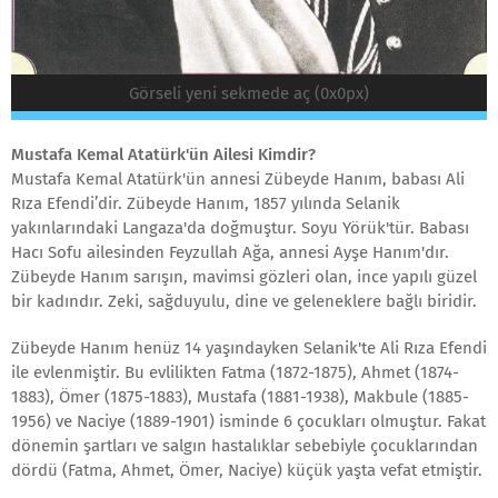
Görseli yeni sekmede aç (0x0px)
Mustafa Kemal Atatürk'ün Ailesi Kimdir?
Mustafa Kemal Atatürk'ün annesi Zübeyde Hanım, babası Ali
Rıza Efendi’dir. Zübeyde Hanım, 1857 yılında Selanik
yakınlarındaki Langaza'da doğmuştur. Soyu Yörük'tür. Babası
Hacı Sofu ailesinden Feyzullah Ağa, annesi Ayşe Hanım'dır.
Zübeyde Hanım sarışın, mavimsi gözleri olan, ince yapılı güzel
bir kadındır. Zeki, sağduyulu, dine ve geleneklere bağlı biridir.
Zübeyde Hanım henüz 14 yaşındayken Selanik'te Ali Rıza Efendi
ile evlenmiştir. Bu evlilikten Fatma (1872-1875), Ahmet (1874-
1883), Ömer (1875-1883), Mustafa (1881-1938), Makbule (1885-
1956) ve Naciye (1889-1901) isminde 6 çocukları olmuştur. Fakat
dönemin şartları ve salgın hastalıklar sebebiyle çocuklarından
dördü (Fatma, Ahmet, Ömer, Naciye) küçük yaşta vefat etmiştir.