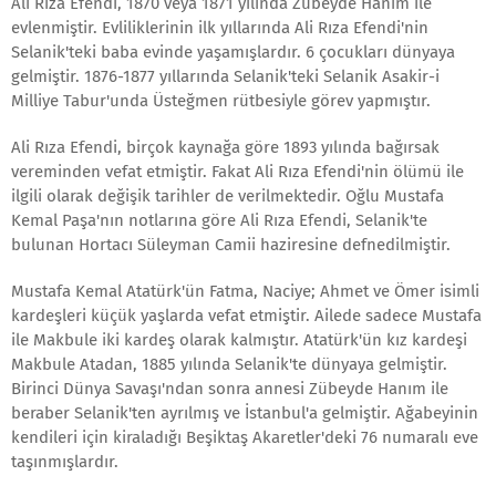
Ali Rıza Efendi, 1870 veya 1871 yılında Zübeyde Hanım ile
evlenmiştir. Evliliklerinin ilk yıllarında Ali Rıza Efendi'nin
Selanik'teki baba evinde yaşamışlardır. 6 çocukları dünyaya
gelmiştir. 1876-1877 yıllarında Selanik'teki Selanik Asakir-i
Milliye Tabur'unda Üsteğmen rütbesiyle görev yapmıştır.
Ali Rıza Efendi, birçok kaynağa göre 1893 yılında bağırsak
vereminden vefat etmiştir. Fakat Ali Rıza Efendi'nin ölümü ile
ilgili olarak değişik tarihler de verilmektedir. Oğlu Mustafa
Kemal Paşa'nın notlarına göre Ali Rıza Efendi, Selanik'te
bulunan Hortacı Süleyman Camii haziresine defnedilmiştir.
Mustafa Kemal Atatürk'ün Fatma, Naciye; Ahmet ve Ömer isimli
kardeşleri küçük yaşlarda vefat etmiştir. Ailede sadece Mustafa
ile Makbule iki kardeş olarak kalmıştır. Atatürk'ün kız kardeşi
Makbule Atadan, 1885 yılında Selanik'te dünyaya gelmiştir.
Birinci Dünya Savaşı'ndan sonra annesi Zübeyde Hanım ile
beraber Selanik'ten ayrılmış ve İstanbul'a gelmiştir. Ağabeyinin
kendileri için kiraladığı Beşiktaş Akaretler'deki 76 numaralı eve
taşınmışlardır.