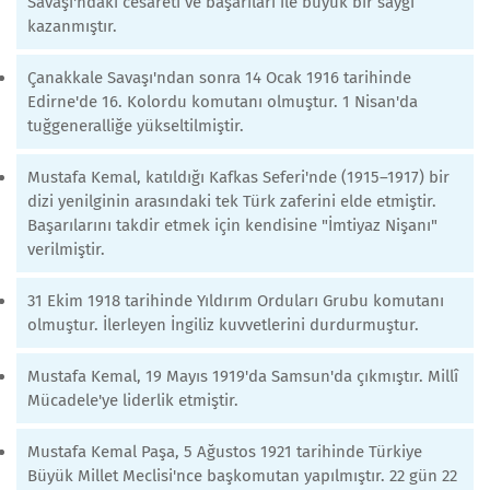
Savaşı'ndaki cesareti ve başarıları ile büyük bir saygı
kazanmıştır.
Çanakkale Savaşı'ndan sonra 14 Ocak 1916 tarihinde
Edirne'de 16. Kolordu komutanı olmuştur. 1 Nisan'da
tuğgeneralliğe yükseltilmiştir.
Mustafa Kemal, katıldığı Kafkas Seferi'nde (1915–1917) bir
dizi yenilginin arasındaki tek Türk zaferini elde etmiştir.
Başarılarını takdir etmek için kendisine "İmtiyaz Nişanı"
verilmiştir.
31 Ekim 1918 tarihinde Yıldırım Orduları Grubu komutanı
olmuştur. İlerleyen İngiliz kuvvetlerini durdurmuştur.
Mustafa Kemal, 19 Mayıs 1919'da Samsun'da çıkmıştır. Millî
Mücadele'ye liderlik etmiştir.
Mustafa Kemal Paşa, 5 Ağustos 1921 tarihinde Türkiye
Büyük Millet Meclisi'nce başkomutan yapılmıştır. 22 gün 22