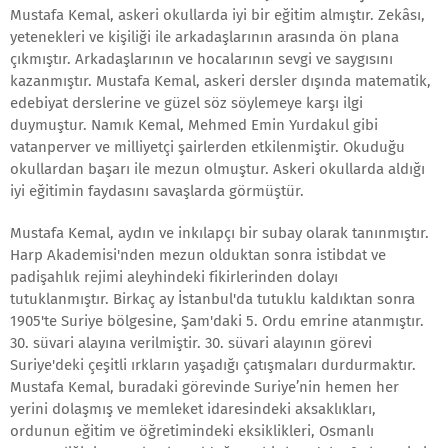
Mustafa Kemal, askeri okullarda iyi bir eğitim almıştır. Zekâsı,
yetenekleri ve kişiliği ile arkadaşlarının arasında ön plana
çıkmıştır. Arkadaşlarının ve hocalarının sevgi ve saygısını
kazanmıştır. Mustafa Kemal, askeri dersler dışında matematik,
edebiyat derslerine ve güzel söz söylemeye karşı ilgi
duymuştur. Namık Kemal, Mehmed Emin Yurdakul gibi
vatanperver ve milliyetçi şairlerden etkilenmiştir. Okuduğu
okullardan başarı ile mezun olmuştur. Askeri okullarda aldığı
iyi eğitimin faydasını savaşlarda görmüştür.
Mustafa Kemal, aydın ve inkılapçı bir subay olarak tanınmıştır.
Harp Akademisi'nden mezun olduktan sonra istibdat ve
padişahlık rejimi aleyhindeki fikirlerinden dolayı
tutuklanmıştır. Birkaç ay İstanbul'da tutuklu kaldıktan sonra
1905'te Suriye bölgesine, Şam'daki 5. Ordu emrine atanmıştır.
30. süvari alayına verilmiştir. 30. süvari alayının görevi
Suriye'deki çeşitli ırkların yaşadığı çatışmaları durdurmaktır.
Mustafa Kemal, buradaki görevinde Suriye’nin hemen her
yerini dolaşmış ve memleket idaresindeki aksaklıkları,
ordunun eğitim ve öğretimindeki eksiklikleri, Osmanlı