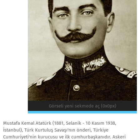
Görseli yeni sekmede aç (0x0px)
Mustafa Kemal Atatürk (1881, Selanik - 10 Kasım 1938,
İstanbul), Türk Kurtuluş Savaşı'nın önderi, Türkiye
Cumhuriyeti'nin kurucusu ve ilk cumhurbaşkanıdır. Askeri