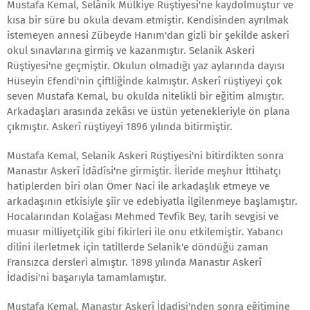
Mustafa Kemal, Selânik Mülkiye Rüştiyesi'ne kaydolmuştur ve
kısa bir süre bu okula devam etmiştir. Kendisinden ayrılmak
istemeyen annesi Zübeyde Hanım'dan gizli bir şekilde askeri
okul sınavlarına girmiş ve kazanmıştır. Selanik Askeri
Rüştiyesi'ne geçmiştir. Okulun olmadığı yaz aylarında dayısı
Hüseyin Efendi'nin çiftliğinde kalmıştır. Askerî rüştiyeyi çok
seven Mustafa Kemal, bu okulda nitelikli bir eğitim almıştır.
Arkadaşları arasında zekâsı ve üstün yetenekleriyle ön plana
çıkmıştır. Askerî rüştiyeyi 1896 yılında bitirmiştir.
Mustafa Kemal, Selanik Askeri Rüştiyesi'ni bitirdikten sonra
Manastır Askerî İdâdîsi'ne girmiştir. İleride meşhur İttihatçı
hatiplerden biri olan Ömer Naci ile arkadaşlık etmeye ve
arkadaşının etkisiyle şiir ve edebiyatla ilgilenmeye başlamıştır.
Hocalarından Kolağası Mehmed Tevfik Bey, tarih sevgisi ve
muasır milliyetçilik gibi fikirleri ile onu etkilemiştir. Yabancı
dilini ilerletmek için tatillerde Selanik'e döndüğü zaman
Fransızca dersleri almıştır. 1898 yılında Manastır Askerî
İdadisi'ni başarıyla tamamlamıştır.
Mustafa Kemal, Manastır Askerî İdadisi'nden sonra eğitimine