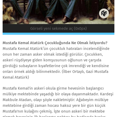
Görseli yeni sekmede aç (0x0px)
Mustafa Kemal Atatürk Çocukluğunda Ne Olmak İstiyordu?
Mustafa Kemal Atatürk’ün çocukluk hatıraları incelendiğinde
onun her zaman asker olmak istediği görülür. Çocukken,
askeri rüşdiyeye giden komşusunun oğlunun ve çarşıda
gördüğü subayların kıyafetlerine çok imrendiği ve kendisine
onları örnek aldığı bilinmektedir. (İlber Ortaylı, Gazi Mustafa
Kemal Atatürk)
Mustafa Kemal'in askeri okula girme hevesinin başlangıcı
mülkiye mektebinde yaşadığı bir olaya dayanmaktadır. Kardeşi
Makbule Atadan, olayı şöyle nakletmiştir: Ağabeyim mülkiye
mektebine girdiği zaman hocası haksız yere bir gün küçük
Mustafa'nın kulağını çekmiş. İşte onun askeri bir mektebe
girmek hevesinin ilk başlangıç noktası bu hadiseyle başlar.