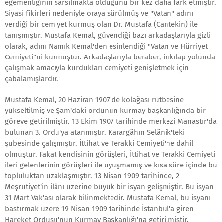
egemenliğinin sarsılmakta olduğunu bir kez daha fark etmiştir.
Siyasi fikirleri nedeniyle oraya sürülmüş ve "Vatan" adını
verdiği bir cemiyet kurmuş olan Dr. Mustafa (Cantekin) ile
tanışmıştır. Mustafa Kemal, güvendiği bazı arkadaşlarıyla gizli
olarak, adını Namık Kemal'den esinlendiği "Vatan ve Hürriyet
Cemiyeti"ni kurmuştur. Arkadaşlarıyla beraber, inkılap yolunda
çalışmak amacıyla kurdukları cemiyeti genişletmek için
çabalamışlardır.
Mustafa Kemal, 20 Haziran 1907'de kolağası rütbesine
yükseltilmiş ve Şam'daki ordunun kurmay başkanlığında bir
göreve getirilmiştir. 13 Ekim 1907 tarihinde merkezi Manastır'da
bulunan 3. Ordu'ya atanmıştır. Karargâhın Selânik'teki
şubesinde çalışmıştır. İttihat ve Terakki Cemiyeti'ne dahil
olmuştur. Fakat kendisinin görüşleri, İttihat ve Terakki Cemiyeti
ileri gelenlerinin görüşleri ile uyuşmamış ve kısa süre içinde bu
topluluktan uzaklaşmıştır. 13 Nisan 1909 tarihinde, 2
Meşrutiyet'in ilânı üzerine büyük bir isyan gelişmiştir. Bu isyan
31 Mart Vak'ası olarak bilinmektedir. Mustafa Kemal, bu isyanı
bastırmak üzere 19 Nisan 1909 tarihinde İstanbul'a giren
Hareket Ordusu'nun Kurmay Başkanlığı'na getirilmiştir.