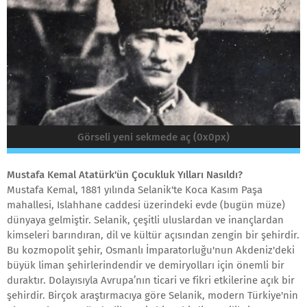
Görseli yeni sekmede aç (0x0px)
Mustafa Kemal Atatürk'ün Çocukluk Yılları Nasıldı?
Mustafa Kemal, 1881 yılında Selanik'te Koca Kasım Paşa
mahallesi, Islahhane caddesi üzerindeki evde (bugün müze)
dünyaya gelmiştir. Selanik, çeşitli uluslardan ve inançlardan
kimseleri barındıran, dil ve kültür açısından zengin bir şehirdir.
Bu kozmopolit şehir, Osmanlı İmparatorluğu'nun Akdeniz'deki
büyük liman şehirlerindendir ve demiryolları için önemli bir
duraktır. Dolayısıyla Avrupa’nın ticari ve fikri etkilerine açık bir
şehirdir. Birçok araştırmacıya göre Selanik, modern Türkiye'nin