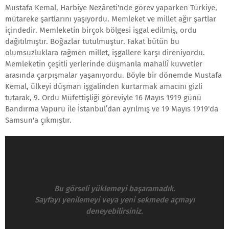
Mustafa Kemal, Harbiye Nezâreti'nde görev yaparken Türkiye,
mütareke şartlarını yaşıyordu. Memleket ve millet ağır şartlar
içindedir. Memleketin birçok bölgesi işgal edilmiş, ordu
dağıtılmıştır. Boğazlar tutulmuştur. Fakat bütün bu
olumsuzluklara rağmen millet, işgallere karşı direniyordu.
Memleketin çeşitli yerlerinde düşmanla mahallî kuvvetler
arasında çarpışmalar yaşanıyordu. Böyle bir dönemde Mustafa
Kemal, ülkeyi düşman işgalinden kurtarmak amacını gizli
tutarak, 9. Ordu Müfettişliği göreviyle 16 Mayıs 1919 günü
Bandırma Vapuru ile İstanbul’dan ayrılmış ve 19 Mayıs 1919'da
Samsun'a çıkmıştır.
Bu görseli yüklemeyi başaramadık.
Sayfayı yenilemeyi veya yeni sekmede açmayı
deneyebilirsiniz.