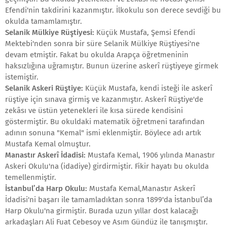
Efendi'nin takdirini kazanmıştır. İlkokulu son derece sevdiği bu
okulda tamamlamıştır.
Selanik Mülkiye Rüştiyesi:
Küçük Mustafa, Şemsi Efendi
Mektebi'nden sonra bir süre Selanik Mülkiye Rüştiyesi'ne
devam etmiştir. Fakat bu okulda Arapça öğretmeninin
haksızlığına uğramıştır. Bunun üzerine askerî rüştiyeye girmek
istemiştir.
Selanik Askeri Rüştiye:
Küçük Mustafa, kendi isteği ile askerî
rüştiye için sınava girmiş ve kazanmıştır. Askerî Rüştiye'de
zekâsı ve üstün yetenekleri ile kısa sürede kendisini
göstermiştir. Bu okuldaki matematik öğretmeni tarafından
adının sonuna "Kemal" ismi eklenmiştir. Böylece adı artık
Mustafa Kemal olmuştur.
Manastır Askerî İdadisi:
Mustafa Kemal, 1906 yılında Manastır
Askeri Okulu'na (idadiye) girdirmiştir. Fikir hayatı bu okulda
temellenmiştir.
İstanbul’da Harp Okulu:
Mustafa Kemal,Manastır Askerî
İdadisi'ni başarı ile tamamladıktan sonra 1899'da İstanbul’da
Harp Okulu'na girmiştir. Burada uzun yıllar dost kalacağı
arkadaşları Ali Fuat Cebesoy ve Asım Gündüz ile tanışmıştır.