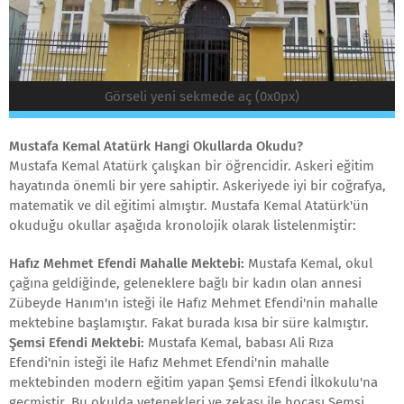
Görseli yeni sekmede aç (0x0px)
Mustafa Kemal Atatürk Hangi Okullarda Okudu?
Mustafa Kemal Atatürk çalışkan bir öğrencidir. Askeri eğitim
hayatında önemli bir yere sahiptir. Askeriyede iyi bir coğrafya,
matematik ve dil eğitimi almıştır. Mustafa Kemal Atatürk'ün
okuduğu okullar aşağıda kronolojik olarak listelenmiştir:
Hafız Mehmet Efendi Mahalle Mektebi:
Mustafa Kemal, okul
çağına geldiğinde, geleneklere bağlı bir kadın olan annesi
Zübeyde Hanım'ın isteği ile Hafız Mehmet Efendi'nin mahalle
mektebine başlamıştır. Fakat burada kısa bir süre kalmıştır.
Şemsi Efendi Mektebi:
Mustafa Kemal, babası Ali Rıza
Efendi'nin isteği ile Hafız Mehmet Efendi'nin mahalle
mektebinden modern eğitim yapan Şemsi Efendi İlkokulu'na
geçmiştir. Bu okulda yetenekleri ve zekası ile hocası Şemsi