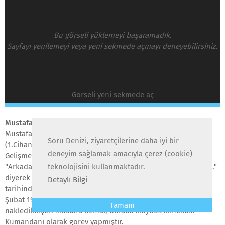
Bu görseli yüklemeyi başaramadık.
Sayfayı yenilemeyi veya yeni sekmede açmayı deneyebilirsiniz.
Görseli yeni sekmede aç
Mustafa Kemal Atatürk'ün 1. Dünya Savaşı’ndaki Rolü Nedir?
Mustafa Kemal, 1914 yılının Ağustos ayında 1. Dünya Savaşı
Soru Denizi, ziyaretçilerine daha iyi bir
(1.Cihan Harbi) başladığı zaman Sofya'da askeriateşedir.
deneyim sağlamak amacıyla çerez (cookie)
Gelişmeleri yakından takip etmiş ve başkumandanlıktan
"Arkadaşlarım ateş hattındayken burada kalmam doğru değil."
teknolojisini kullanmaktadır.
diyerek ısrarla muharebe hattını istemiştir. 20 Ocak 1915
Detaylı Bilgi
tarihinde 19. Tümen Komutanlığı'na atanmıştır. Bu tümen, 25
Şubat 1915 tarihinde Tekirdağ'dan Maydos’a (Eceabat)
Tamam
nakledilmiştir. Mustafa Kemal, burada Maydos Mıntıkası
Kumandanı olarak görev yapmıştır.