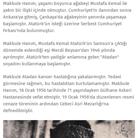
Makbule Hanım, yaşamı boyunca ağabeyi Mustafa Kemal ile
yakın bir ilişki içinde olmuştur. Cumhuriyet'in ilanından sonra
Ankara'ya gitmiş, Çankaya'da ağabeyinin yanında yaşamaya
başlamıştır. Atatürk'ün isteği üzerine Serbest Cumhuriyet
Fırkası'nda bulunmuştur.
Makbule Hanım, Mustafa Kemal Atatürk'ün Samsun'a çıktığı
dönemde evlendiği eşi Mecdi Boysan'dan 1946 yılında
ayrılmıştır. Atatürk'ten yadigâr anlamına gelen "Atadan"
soyadını kullanmaya başlamıştır.
Makbule Atadan kanser hastalığına yakalanmıştır. Tedavi
görmesine rağmen, bu hastalıktan kurtulamamıştır. Makbule
Hanım, 18 Ocak 1956 tarihinde 71 yaşındayken Gülhane Askeri
Hastanesinde vefat etmiştir. 19 Ocak 1956'da düzenlenen resmi
cenaze töreninin ardından Cebeci Asri Mezarlığı'na
defnedilmiştir.