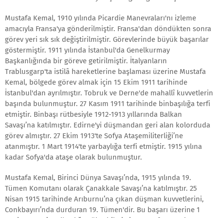
Mustafa Kemal, 1910 yılında Picardie Manevraları'nı izleme
amacıyla Fransa'ya gönderilmiştir. Fransa'dan döndükten sonra
görev yeri sık sık değiştirilmiştir. Görevlerinde büyük başarılar
göstermiştir. 1911 yılında İstanbul'da Genelkurmay
Başkanlığında bir göreve getirilmiştir. İtalyanların
Trablusgarp'ta istilâ hareketlerine başlaması üzerine Mustafa
Kemal, bölgede görev almak için 15 Ekim 1911 tarihinde
İstanbul'dan ayrılmıştır. Tobruk ve Derne'de mahallî kuvvetlerin
başında bulunmuştur. 27 Kasım 1911 tarihinde binbaşılığa terfi
etmiştir. Binbaşı rütbesiyle 1912-1913 yıllarında Balkan
Savaşı’na katılmıştır. Edirne'yi düşmandan geri alan kolorduda
görev almıştır. 27 Ekim 1913'te Sofya Ataşemiliterliği’ne
atanmıştır. 1 Mart 1914'te yarbaylığa terfi etmiştir. 1915 yılına
kadar Sofya'da ataşe olarak bulunmuştur.
Mustafa Kemal, Birinci Dünya Savaşı’nda, 1915 yılında 19.
Tümen Komutanı olarak Çanakkale Savaşı’na katılmıştır. 25
Nisan 1915 tarihinde Arıburnu’na çıkan düşman kuvvetlerini,
Conkbayırı’nda durduran 19. Tümen'dir. Bu başarı üzerine 1