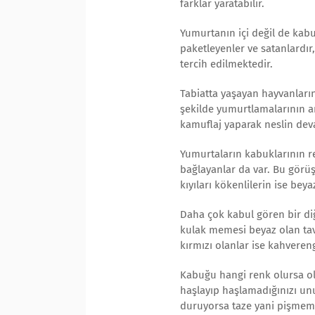
farklar yaratabilir.
Yumurtanın içi değil de kabu
paketleyenler ve satanlardır
tercih edilmektedir.
Tabiatta yaşayan hayvanların 
şekilde yumurtlamalarının a
kamuflaj yaparak neslin dev
Yumurtaların kabuklarının re
bağlayanlar da var. Bu görü
kıyıları kökenlilerin ise bey
Daha çok kabul gören bir di
kulak memesi beyaz olan tav
kırmızı olanlar ise kahveren
Kabuğu hangi renk olursa olsu
haşlayıp haşlamadığınızı un
duruyorsa taze yani pişmemi