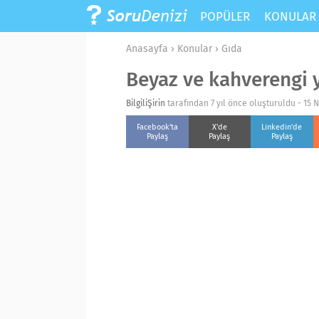
POPÜLER
KONULA
Anasayfa
›
Konular
›
Gıda
Beyaz ve kahverengi 
BilgiliŞirin
tarafından 7 yıl önce oluşturuldu -
15 N
Facebook'ta
X'de
Linkedin'de
Paylaş
Paylaş
Paylaş