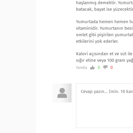
haşlanmış demektir. Yumurta
batacak, bayat ise yüzecektir
Yumurtada hemen hemen haya
vitaminidir. Yumurtanın besin
omlet gibi pişirilen yumurta
etkilerini yok ederler.
Kalori açısından et ve süt i
sığır etine veya 100 gram yağ
0
0
Yanıtla