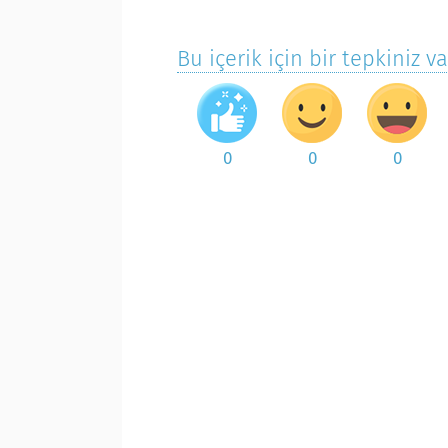
Bu içerik için bir tepkiniz v
0
0
0