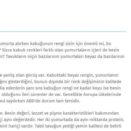
murta alırken kabuğunun rengi sizin için önemli mi, bu
 Sizce kabuk renkleri farklı olan yumurtaların içleri de besin
 mi? Tavukların niçin bazılarının yumurtaları beyaz da bazılarının
de yanlış olan görüş var. Kabuktaki beyaz rengin, yumurtanın
nı gösterdiğini, bunun dışında bir renk değişiminin kalitede
dia edenlerin yanı sıra kabuğun rengi ne kadar koyu ise besin
 olduğunu ileri sürenler de var. Genellikle Avrupa ülkelerinde
l sayılırken ABD'de durum tam tersidir.
ır. Besin değeri, lezzet ve pişme karakteristikleri bakımından
çi aynı değerdedir. Her iki yumurtada da aynı miktarda protein,
ini hariç) vardır. Tabii tavuğun yediği yemin kalitesi de belirli