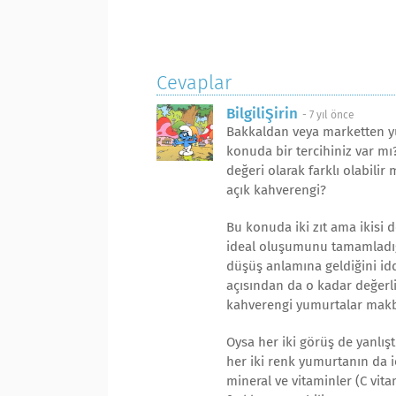
Cevaplar
BilgiliŞirin
-
7 yıl önce
Bakkaldan veya marketten yu
konuda bir tercihiniz var mı?
değeri olarak farklı olabilir
açık kahverengi?
Bu konuda iki zıt ama ikisi 
ideal oluşumunu tamamladığı
düşüş anlamına geldiğini id
açısından da o kadar değerli
kahverengi yumurtalar makbu
Oysa her iki görüş de yanlışt
her iki renk yumurtanın da i
mineral ve vitaminler (C vitam