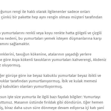
ğunun rengi ile haklı olarak ilgilenenler sadece onları
, çünkü bir pakette hep aynı rengin olması müşteri tarafından
yumurtalarını renkli veya koyu renkte hatta gölgeli ve çizgili
na nedeni, bu yumurtaları yemek isteyen düşmanlarına karşı
amını sağlamaktır.
nklerini, tavuğun kökenine, atalarının yaşadığı yerlere
şe göre Asya kökenli tavukların yumurtaları kahverengi, Akdeniz
az oluyormuş.
ğer görüşe göre ise beyaz kabuklu yumurtalar beyaz ibikli ve
uklar tarafından yumurtlanıyormuş. İbik ve kulak memesi
gi kabukları olanları yumurtluyormuş.
n işte size yumurta ile ilgili bazı faydalı bilgiler: Yumurtayı
uttunuz. Masanın üstünde fırıldak gibi döndürün. Eğer hemen
ş, biraz daha uzun süre dönmeye devam ediyorsa içi katı yani