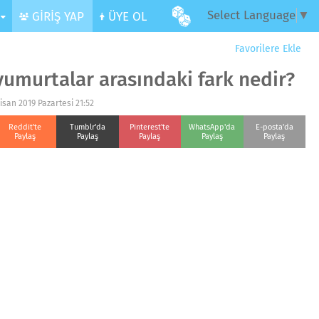
Select Language
▼
R
GİRİŞ YAP
ÜYE OL
Favorilere Ekle
yumurtalar arasındaki fark nedir?
isan 2019 Pazartesi 21:52
Reddit'te
Tumblr'da
Pinterest'te
WhatsApp'da
E-posta'da
Paylaş
Paylaş
Paylaş
Paylaş
Paylaş