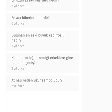
En uzun gagalı kuş türü nedir?
6 yıl önce
En acı biberler nelerdir?
6 yıl önce
Bulunan en eski büyük kedi fosili
nedir?
6 yıl önce
Kadınların leğen kemiği erkeklere göre
daha mı geniş?
2 yıl önce
At nalı neden uğur sembolüdür?
7 yıl önce