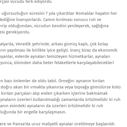
rçası vücudu terk ediyordu.
u uğursuzluğun süresini 7 yıla çıkardılar Romalılar hayatın her
lediğine İnanıyorlardı. Camın kırılması sonucu ruh ve
tahrip olduğundan, vücudun kendini yenileyerek, sağlığına
esi gerekiyordu.
İtalya'da, Venedik şehrinde, arkası gümüş kaplı, çok kolay
ların yapılması ile birlikte iyice gelişti. İnanç biraz da ekonomik
ıyanlar, evlerde aynaları temizleyen hizmetkarlar, aynaları
boyunca, ölümden daha beter felaketlerle karşılaşabilecekleri
en bazı önlemler de oldu tabii. Örneğin: aynanın kırılan
e doğru akan bir ırmakta yıkanırsa veya toprağa gömülürse kötü
 kırılan parçaları alıp evden çıkarken içlerine bakmamak
aynaların üzerleri kullanılmadığı zamanlarda örtülmelidir ki ruh
anın evindeki aynaların da üzerleri örtülmelidir ki ruh
uğunda bir engelle karşılaşmasın.
ltere ve Fransa'da ucuz maliyetli aynalar üretilmeye başlanıldı