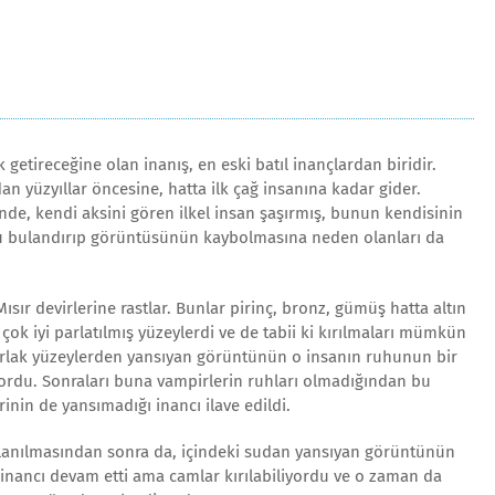
getireceğine olan inanış, en eski batıl inançlardan biridir.
an yüzyıllar öncesine, hatta ilk çağ insanına kadar gider.
rinde, kendi aksini gören ilkel insan şaşırmış, bunun kendisinin
 bulandırıp görüntüsünün kaybolmasına neden olanları da
 Mısır devirlerine rastlar. Bunlar pirinç, bronz, gümüş hatta altın
çok iyi parlatılmış yüzeylerdi ve de tabii ki kırılmaları mümkün
arlak yüzeylerden yansıyan görüntünün o insanın ruhunun bir
ordu. Sonraları buna vampirlerin ruhları olmadığından bu
inin de yansımadığı inancı ilave edildi.
lanılmasından sonra da, içindeki sudan yansıyan görüntünün
inancı devam etti ama camlar kırılabiliyordu ve o zaman da