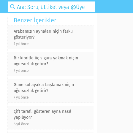
Benzer İçerikler
Arabamızın aynaları niçin farklı
gösteriyor?
7 yıl önce
Bir kibritle üç sigara yakmak niçin
uğursuzluk getirir?
7 yıl önce
Güne sol ayakla başlamak niçin
uğursuzluk getirir?
7 yıl önce
Çift taraflı gösteren ayna nasıl
yapılıyor?
6 yıl önce