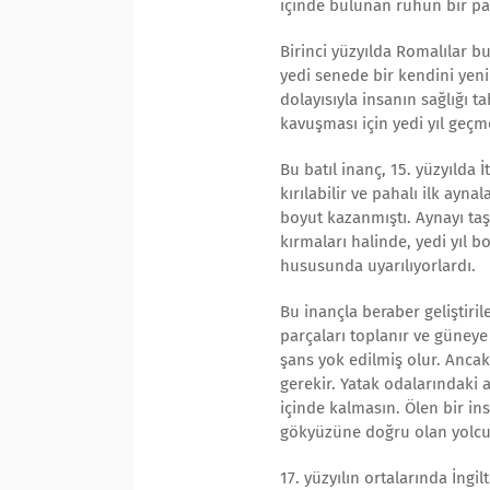
içinde bulunan ruhun bir pa
Birinci yüzyılda Romalılar b
yedi senede bir kendini yeni
dolayısıyla insanın sağlığı 
kavuşması için yedi yıl geçm
Bu batıl inanç, 15. yüzyılda 
kırılabilir ve pahalı ilk ayna
boyut kazanmıştı. Aynayı taş
kırmaları halinde, yedi yıl 
hususunda uyarılıyorlardı.
Bu inançla beraber geliştiril
parçaları toplanır ve güney
şans yok edilmiş olur. Ancak
gerekir. Yatak odalarındaki 
içinde kalmasın. Ölen bir ins
gökyüzüne doğru olan yolcul
17. yüzyılın ortalarında İngi