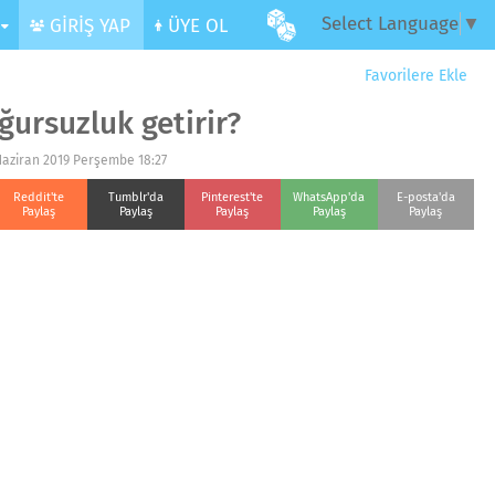
Select Language
▼
R
GİRİŞ YAP
ÜYE OL
Favorilere Ekle
ğursuzluk getirir?
Haziran 2019 Perşembe 18:27
Reddit'te
Tumblr'da
Pinterest'te
WhatsApp'da
E-posta'da
Paylaş
Paylaş
Paylaş
Paylaş
Paylaş