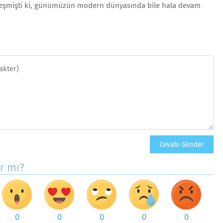
rleşmişti ki, günümüzün modern dünyasında bile hala devam
ar mı?
0
0
0
0
0