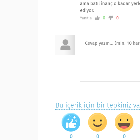
ama batıl inanç o kadar ye
ediyor.
0
0
Yanıtla
Bu içerik için bir tepkiniz v
0
0
0