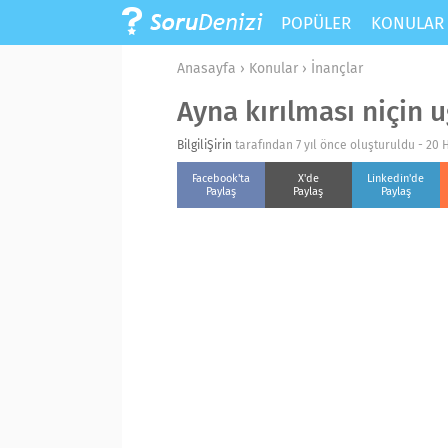
POPÜLER
KONULA
Anasayfa
›
Konular
›
İnançlar
Ayna kırılması niçin u
BilgiliŞirin
tarafından 7 yıl önce oluşturuldu -
20 
Facebook'ta
X'de
Linkedin'de
Paylaş
Paylaş
Paylaş