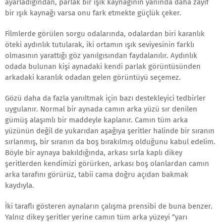
ayarladığından, parlak bir ışık kaynağının yanında daha zayıf
bir ışık kaynağı varsa onu fark etmekte güçlük çeker.
Filmlerde görülen sorgu odalarında, odalardan biri karanlık
öteki aydınlık tutularak, iki ortamın ışık seviyesinin farklı
olmasının yarattığı göz yanılgısından faydalanılır. Aydınlık
odada bulunan kişi aynadaki kendi parlak görüntüsünden
arkadaki karanlık odadan gelen görüntüyü seçemez.
Gözü daha da fazla yanıltmak için bazı destekleyici tedbirler
uygulanır. Normal bir aynada camın arka yüzü sır denilen
gümüş alaşımlı bir maddeyle kaplanır. Camın tüm arka
yüzünün değil de yukarıdan aşağıya şeritler halinde bir sıranın
sırlanmış, bir sıranın da boş bırakılmış olduğunu kabul edelim.
Böyle bir aynaya bakıldığında, arkası sırla kaplı dikey
şeritlerden kendimizi görürken, arkası boş olanlardan camın
arka tarafını görürüz, tabii cama doğru açıdan bakmak
kaydıyla.
İki taraflı gösteren aynaların çalışma prensibi de buna benzer.
Yalnız dikey şeritler yerine camın tüm arka yüzeyi “yarı