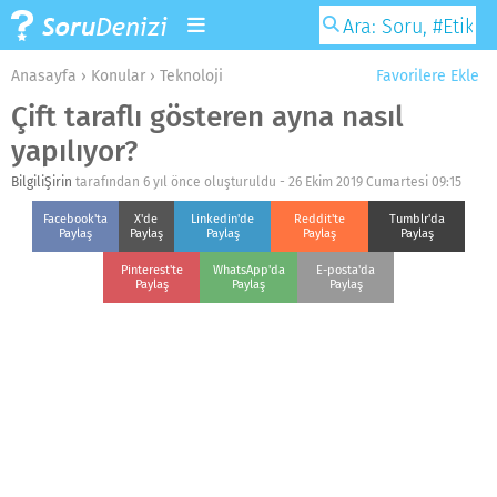
Anasayfa
›
Konular
›
Teknoloji
Favorilere Ekle
Çift taraflı gösteren ayna nasıl
yapılıyor?
BilgiliŞirin
tarafından 6 yıl önce oluşturuldu -
26 Ekim 2019 Cumartesi 09:15
Facebook'ta
X'de
Linkedin'de
Reddit'te
Tumblr'da
Paylaş
Paylaş
Paylaş
Paylaş
Paylaş
Pinterest'te
WhatsApp'da
E-posta'da
Paylaş
Paylaş
Paylaş