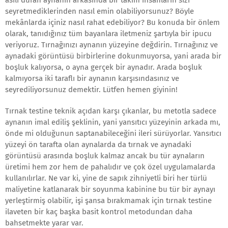
asılı duran aynanın arkasında bir takım insanların sizi
seyretmediklerinden nasıl emin olabiliyorsunuz? Böyle
mekânlarda içiniz nasıl rahat edebiliyor? Bu konuda bir önlem
olarak, tanıdığınız tüm bayanlara iletmeniz şartıyla bir ipucu
veriyoruz. Tırnağınızı aynanın yüzeyine değdirin. Tırnağınız ve
aynadaki görüntüsü birbirlerine dokunmuyorsa, yani arada bir
boşluk kalıyorsa, o ayna gerçek bir aynadır. Arada boşluk
kalmıyorsa iki taraflı bir aynanın karşısındasınız ve
seyrediliyorsunuz demektir. Lütfen hemen giyinin!
Tırnak testine teknik açıdan karşı çıkanlar, bu metotla sadece
aynanın imal ediliş şeklinin, yani yansıtıcı yüzeyinin arkada mı,
önde mi olduğunun saptanabileceğini ileri sürüyorlar. Yansıtıcı
yüzeyi ön tarafta olan aynalarda da tırnak ve aynadaki
görüntüsü arasında boşluk kalmaz ancak bu tür aynaların
üretimi hem zor hem de pahalıdır ve çok özel uygulamalarda
kullanılırlar. Ne var ki, yine de sapık zihniyetli biri her türlü
maliyetine katlanarak bir soyunma kabinine bu tür bir aynayı
yerleştirmiş olabilir, işi şansa bırakmamak için tırnak testine
ilaveten bir kaç başka basit kontrol metodundan daha
bahsetmekte yarar var.