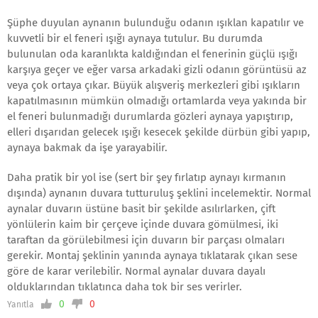
Şüphe duyulan aynanın bulunduğu odanın ışıklan kapatılır ve
kuvvetli bir el feneri ışığı aynaya tutulur. Bu durumda
bulunulan oda karanlıkta kaldığından el fenerinin güçlü ışığı
karşıya geçer ve eğer varsa arkadaki gizli odanın görüntüsü az
veya çok ortaya çıkar. Büyük alışveriş merkezleri gibi ışıkların
kapatılmasının mümkün olmadığı ortamlarda veya yakında bir
el feneri bulunmadığı durumlarda gözleri aynaya yapıştırıp,
elleri dışarıdan gelecek ışığı kesecek şekilde dürbün gibi yapıp,
aynaya bakmak da işe yarayabilir.
Daha pratik bir yol ise (sert bir şey fırlatıp aynayı kırmanın
dışında) aynanın duvara tutturuluş şeklini incelemektir. Normal
aynalar duvarın üstüne basit bir şekilde asılırlarken, çift
yönlülerin kaim bir çerçeve içinde duvara gömülmesi, iki
taraftan da görülebilmesi için duvarın bir parçası olmaları
gerekir. Montaj şeklinin yanında aynaya tıklatarak çıkan sese
göre de karar verilebilir. Normal aynalar duvara dayalı
olduklarından tıklatınca daha tok bir ses verirler.
0
0
Yanıtla