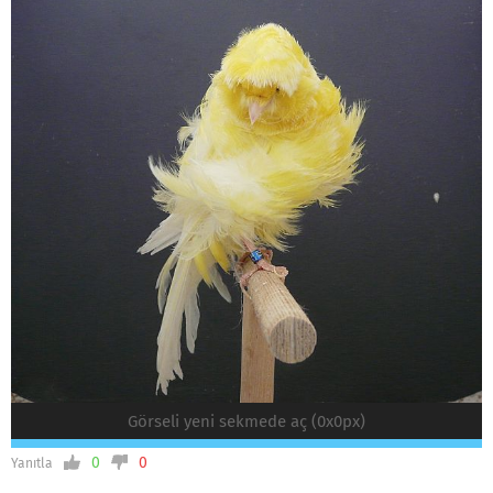
Görseli yeni sekmede aç (0x0px)
0
0
Yanıtla