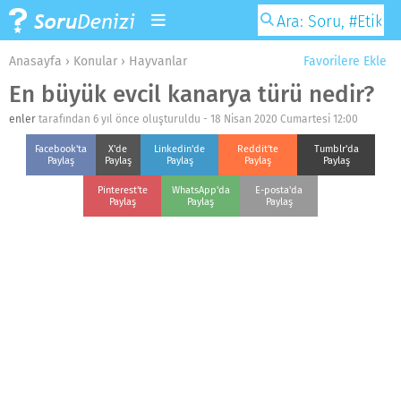
Anasayfa
›
Konular
›
Hayvanlar
Favorilere Ekle
En büyük evcil kanarya türü nedir?
enler
tarafından 6 yıl önce oluşturuldu -
18 Nisan 2020 Cumartesi 12:00
Facebook'ta
X'de
Linkedin'de
Reddit'te
Tumblr'da
Paylaş
Paylaş
Paylaş
Paylaş
Paylaş
Pinterest'te
WhatsApp'da
E-posta'da
Paylaş
Paylaş
Paylaş