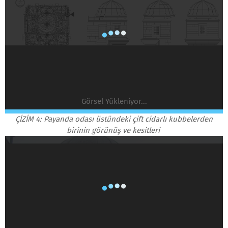
Görsel Yükleniyor...
ÇİZİM 4: Payanda odası üstündeki çift cidarlı kubbelerden
birinin görünüş ve kesitleri