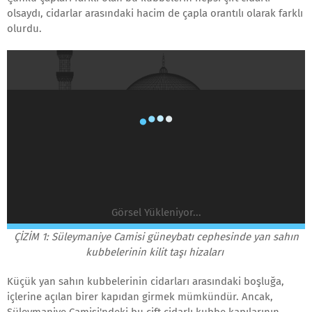
olsaydı, cidarlar arasındaki hacim de çapla orantılı olarak farklı
olurdu.
Görsel Yükleniyor...
ÇİZİM 1: Süleymaniye Camisi güneybatı cephesinde yan sahın
kubbelerinin kilit taşı hizaları
Küçük yan sahın kubbelerinin cidarları arasındaki boşluğa,
içlerine açılan birer kapıdan girmek mümkündür. Ancak,