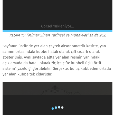
Görsel Yükleniyor...
RESİM 15: “Mimar Sinan Tarihsel ve Muhayyel” sayfa 262.
Sayfanın üstünde yer alan çeyrek aksonometrik kesitte, yan
sahnın ortasındaki kubbe hatalı olarak çift cidarlı olarak
gösterilmiş. Aynı sayfada altta yer alan resmin yanındaki
açıklamada da hatalı olarak "iç içe çifte kubbeli üçlü örtü
sistemi" yazıldığı görülebilir. Gerçekte, bu üç kubbeden ortada
yer alan kubbe tek cidarlıdır.