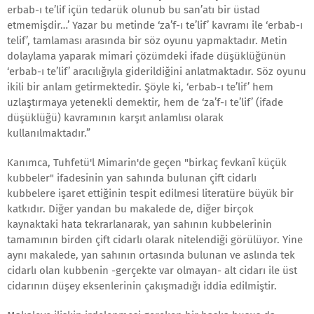
erbab-ı te’lif içün tedarük olunub bu san’atı bir üstad
etmemişdir…’ Yazar bu metinde ‘za’f-ı te’lif’ kavramı ile ‘erbab-ı
telif’, tamlaması arasında bir söz oyunu yapmaktadır. Metin
dolaylama yaparak mimari çözümdeki ifade düşüklüğünün
‘erbab-ı te’lif’ aracılığıyla giderildiğini anlatmaktadır. Söz oyunu
ikili bir anlam getirmektedir. Şöyle ki, ‘erbab-ı te’lif’ hem
uzlaştırmaya yetenekli demektir, hem de ‘za’f-ı te’lif’ (ifade
düşüklüğü) kavramının karşıt anlamlısı olarak
kullanılmaktadır.”
Kanımca, Tuhfetü'l Mimarin'de geçen "birkaç fevkanî küçük
kubbeler" ifadesinin yan sahında bulunan çift cidarlı
kubbelere işaret ettiğinin tespit edilmesi literatüre büyük bir
katkıdır. Diğer yandan bu makalede de, diğer birçok
kaynaktaki hata tekrarlanarak, yan sahının kubbelerinin
tamamının birden çift cidarlı olarak nitelendiği görülüyor. Yine
aynı makalede, yan sahının ortasında bulunan ve aslında tek
cidarlı olan kubbenin -gerçekte var olmayan- alt cidarı ile üst
cidarının düşey eksenlerinin çakışmadığı iddia edilmiştir.