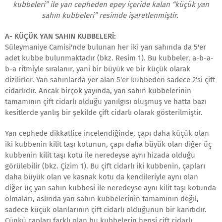
kubbeleri” ile yan cepheden epey içeride kalan “küçük yan
sahın kubbeleri” resimde işaretlenmiştir.
A- KÜÇÜK YAN SAHIN KUBBELERİ:
Süleymaniye Camisi'nde bulunan her iki yan sahında da 5'er
adet kubbe bulunmaktadır (bkz. Resim 1). Bu kubbeler, a-b-a-
b-a ritmiyle sıralanır, yani bir büyük ve bir küçük olarak
dizilirler. Yan sahınlarda yer alan 5'er kubbeden sadece 2'si çift
cidarlıdır. Ancak birçok yayında, yan sahın kubbelerinin
tamamının çift cidarlı olduğu yanılgısı oluşmuş ve hatta bazı
kesitlerde yanlış bir şekilde çift cidarlı olarak gösterilmiştir.
Yan cephede dikkatlice incelendiğinde, çapı daha küçük olan
iki kubbenin kilit taşı kotunun, çapı daha büyük olan diğer üç
kubbenin kilit taşı kotu ile neredeyse aynı hizada olduğu
görülebilir (bkz. Çizim 1). Bu çift cidarlı iki kubbenin, çapları
daha büyük olan ve kasnak kotu da kendileriyle aynı olan
diğer üç yan sahın kubbesi ile neredeyse aynı kilit taşı kotunda
olmaları, aslında yan sahın kubbelerinin tamamının değil,
sadece küçük olanlarının çift cidarlı olduğunun bir kanıtıdır.
Çünkü çapları farklı olan bu kubbelerin hepsi çift cidarlı