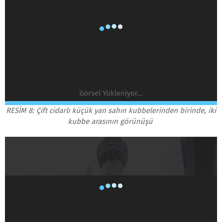
Görsel Yükleniyor...
RESİM 8: Çift cidarlı küçük yan sahın kubbelerinden birinde, iki
kubbe arasının görünüşü