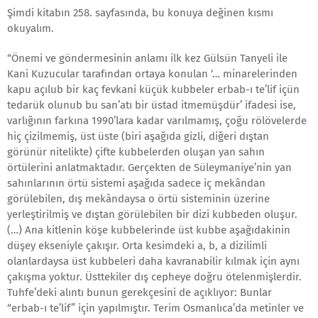
Şimdi kitabın 258. sayfasında, bu konuya değinen kısmı
okuyalım.
“Önemi ve göndermesinin anlamı ilk kez Gülsün Tanyeli ile
Kani Kuzucular tarafından ortaya konulan ‘… minarelerinden
kapu açılub bir kaç fevkani küçük kubbeler erbab-ı te’lif içün
tedarük olunub bu san’atı bir üstad itmemüşdür’ ifadesi ise,
varlığının farkına 1990’lara kadar varılmamış, çoğu rölövelerde
hiç çizilmemiş, üst üste (biri aşağıda gizli, diğeri dıştan
görünür nitelikte) çifte kubbelerden oluşan yan sahın
örtülerini anlatmaktadır. Gerçekten de Süleymaniye’nin yan
sahınlarının örtü sistemi aşağıda sadece iç mekândan
görülebilen, dış mekândaysa o örtü sisteminin üzerine
yerleştirilmiş ve dıştan görülebilen bir dizi kubbeden oluşur.
(…) Ana kitlenin köşe kubbelerinde üst kubbe aşağıdakinin
düşey ekseniyle çakışır. Orta kesimdeki a, b, a dizilimli
olanlardaysa üst kubbeleri daha kavranabilir kılmak için aynı
çakışma yoktur. Üsttekiler dış cepheye doğru ötelenmişlerdir.
Tuhfe’deki alıntı bunun gerekçesini de açıklıyor: Bunlar
“erbab-ı te’lif” için yapılmıştır. Terim Osmanlıca’da metinler ve