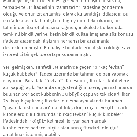
Makaleye ilişkin irdelenmesi gereken bir başka husus da,
"erbab-ı te'lif" ifadesinin "za'afı te'lif" ifadesine gönderme
olduğu ve onun zıt anlamlısı olarak kullanıldığı iddiasıdır. Bu
iki ifade arasında bir ilişki olduğu yönündeki çıkarım, bir
tahminden ibaret olmasına rağmen, makalede bu konuda
temkinli bir dil yerine, kesin bir dil kullanılmış ama söz konusu
ifadeler arasındaki ilişkinin herhangi bir argümanla
desteklenmemiştir. Bu haliyle bu ifadelerin ilişkili olduğu savı
ikna edici bir şekilde ortaya konamamıştır.
Yeri gelmişken, Tuhfetü'l Mimarin'de geçen "birkaç fevkanî
küçük kubbeler" ifadesi üzerinde bir tahmin de ben yapmak
istiyorum. Buradaki "fevkanî" ifadesinin çift cidarlı kubbelere
atıf yaptığı açık. Yazımda da gösterdiğim üzere, yan sahınlarda
bulunan 5'er adet kubbenin 3'ü büyük çaplı ve tek cidarlı iken,
2'si küçük çaplı ve çift cidarlıdır. Yine aynı alanda bulunan
"payanda üstü odaları" da oldukça küçük çaplı ve çift cidarlı
kubbelerdir. Bu durumda "birkaç fevkanî küçük kubbeler"
ifadesindeki "küçük" kelimesi ile "yan sahınlardaki
kubbelerden sadece küçük olanların çift cidarlı olduğu"
anlatılmak istenmiş olabilir.