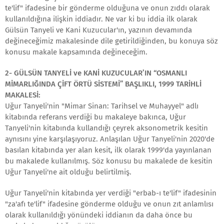
te'lif" ifadesine bir gönderme olduğuna ve onun zıddı olarak
kullanıldığına ilişkin iddiadır. Ne var ki bu iddia ilk olarak
Gülsün Tanyeli ve Kani Kuzucular'ın, yazının devamında
değineceğimiz makalesinde dile getirildiğinden, bu konuya söz
konusu makale kapsamında değineceğim.
2- GÜLSÜN TANYELİ ve KANİ KUZUCULAR’IN “OSMANLI
MİMARLIĞINDA ÇİFT ÖRTÜ SİSTEMİ” BAŞLIKLI, 1999 TARİHLİ
MAKALESİ:
Uğur Tanyeli'nin "Mimar Sinan: Tarihsel ve Muhayyel" adlı
kitabında referans verdiği bu makaleye bakınca, Uğur
Tanyeli'nin kitabında kullandığı çeyrek aksonometrik kesitin
aynısını yine karşılaşıyoruz. Anlaşılan Uğur Tanyeli'nin 2020'de
basılan kitabında yer alan kesit, ilk olarak 1999'da yayınlanan
bu makalede kullanılmış. Söz konusu bu makalede de kesitin
Uğur Tanyeli'ne ait olduğu belirtilmiş.
Uğur Tanyeli'nin kitabında yer verdiği "erbab-ı te'lif" ifadesinin
"za'afı te'lif" ifadesine gönderme olduğu ve onun zıt anlamlısı
olarak kullanıldığı yönündeki iddianın da daha önce bu