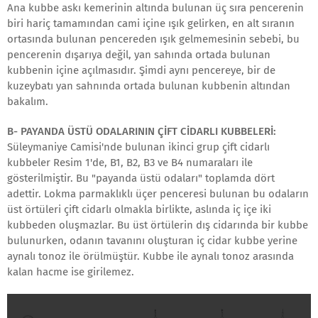
Ana kubbe askı kemerinin altında bulunan üç sıra pencerenin
biri hariç tamamından cami içine ışık gelirken, en alt sıranın
ortasında bulunan pencereden ışık gelmemesinin sebebi, bu
pencerenin dışarıya değil, yan sahında ortada bulunan
kubbenin içine açılmasıdır. Şimdi aynı pencereye, bir de
kuzeybatı yan sahnında ortada bulunan kubbenin altından
bakalım.
B- PAYANDA ÜSTÜ ODALARININ ÇİFT CİDARLI KUBBELERİ:
Süleymaniye Camisi'nde bulunan ikinci grup çift cidarlı
kubbeler Resim 1'de, B1, B2, B3 ve B4 numaraları ile
gösterilmiştir. Bu "payanda üstü odaları" toplamda dört
adettir. Lokma parmaklıklı üçer penceresi bulunan bu odaların
üst örtüleri çift cidarlı olmakla birlikte, aslında iç içe iki
kubbeden oluşmazlar. Bu üst örtülerin dış cidarında bir kubbe
bulunurken, odanın tavanını oluşturan iç cidar kubbe yerine
aynalı tonoz ile örülmüştür. Kubbe ile aynalı tonoz arasında
kalan hacme ise girilemez.