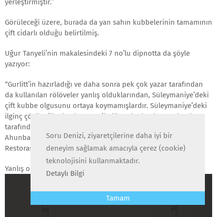
yerleştirmiştir.”
Görüleceği üzere, burada da yan sahın kubbelerinin tamamının
çift cidarlı olduğu belirtilmiş.
Uğur Tanyeli’nin makalesindeki 7 no’lu dipnotta da şöyle
yazıyor:
“Gurlitt’in hazırladığı ve daha sonra pek çok yazar tarafından
da kullanılan rölöveler yanlış olduklarından, Süleymaniye’deki
çift kubbe olgusunu ortaya koymamışlardır. Süleymaniye’deki
ilginç çözüm ilk olarak, şematik düzeyde de olsa Z. Ahunbay
tarafından hazırlanan rölövelerde saptanmıştır. Bkz. Z.
Soru Denizi, ziyaretçilerine daha iyi bir
Ahunbay, “Süleymaniye Külliyesi ve Sorunları”, Rölöve ve
Restorasyon Dergisi, 4, Ankara, 19839, s. 107-120”
deneyim sağlamak amacıyla çerez (cookie)
teknolojisini kullanmaktadır.
Yanlış olduğu belirtilen Gurlitt’in kesitine bakalım:
Detaylı Bilgi
Tamam