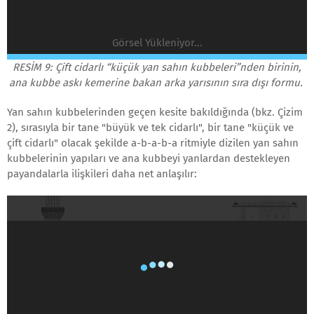
Görsel Yükleniyor...
RESİM 9: Çift cidarlı “küçük yan sahın kubbeleri”nden birinin,
ana kubbe askı kemerine bakan arka yarısının sıra dışı formu.
Yan sahın kubbelerinden geçen kesite bakıldığında (bkz. Çizim
2), sırasıyla bir tane "büyük ve tek cidarlı", bir tane "küçük ve
çift cidarlı" olacak şekilde a-b-a-b-a ritmiyle dizilen yan sahın
kubbelerinin yapıları ve ana kubbeyi yanlardan destekleyen
payandalarla ilişkileri daha net anlaşılır: