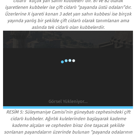
cidarlı “küçük yan sahın kubbeleri”dir. B1 ve B2 olarak
işaretlenen kubbeler ise çift cidarlı “payanda üstü odaları”dır.
Üzerlerine X işareti konan 3 adet yan sahın kubbesi ise birçok
yayında yanlış bir şekilde çift cidarlı olarak tanımlanan ama
aslında tek cidarlı olan kubbelerdir.
Görsel Yükleniyor...
RESİM 5: Süleymaniye Camisi’nin güneybatı cephesindeki çift
cidarlı kubbeler. Ağırlık kulelerinden başlayarak kademe
kademe alçalan ve cepheden biraz öne taşacak şekilde
sonlanan payandaların üzerinde bulunan “payanda odalarının