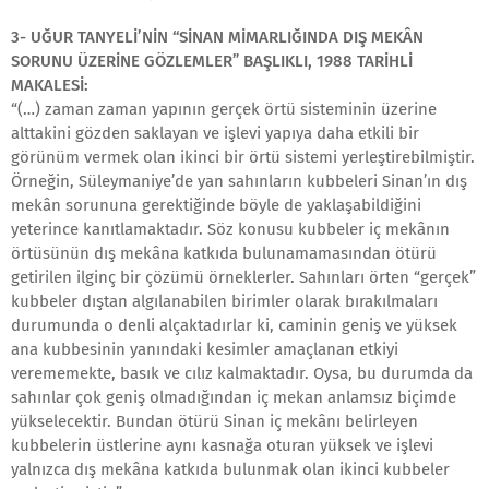
3- UĞUR TANYELİ’NİN “SİNAN MİMARLIĞINDA DIŞ MEKÂN
SORUNU ÜZERİNE GÖZLEMLER” BAŞLIKLI, 1988 TARİHLİ
MAKALESİ:
“(…) zaman zaman yapının gerçek örtü sisteminin üzerine
alttakini gözden saklayan ve işlevi yapıya daha etkili bir
görünüm vermek olan ikinci bir örtü sistemi yerleştirebilmiştir.
Örneğin, Süleymaniye’de yan sahınların kubbeleri Sinan’ın dış
mekân sorununa gerektiğinde böyle de yaklaşabildiğini
yeterince kanıtlamaktadır. Söz konusu kubbeler iç mekânın
örtüsünün dış mekâna katkıda bulunamamasından ötürü
getirilen ilginç bir çözümü örneklerler. Sahınları örten “gerçek”
kubbeler dıştan algılanabilen birimler olarak bırakılmaları
durumunda o denli alçaktadırlar ki, caminin geniş ve yüksek
ana kubbesinin yanındaki kesimler amaçlanan etkiyi
verememekte, basık ve cılız kalmaktadır. Oysa, bu durumda da
sahınlar çok geniş olmadığından iç mekan anlamsız biçimde
yükselecektir. Bundan ötürü Sinan iç mekânı belirleyen
kubbelerin üstlerine aynı kasnağa oturan yüksek ve işlevi
yalnızca dış mekâna katkıda bulunmak olan ikinci kubbeler