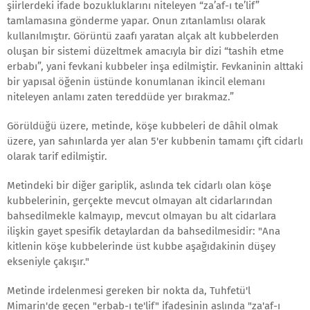
şiirlerdeki ifade bozukluklarını niteleyen “za’af-ı te’lif”
tamlamasına gönderme yapar. Onun zıtanlamlısı olarak
kullanılmıştır. Görüntü zaafı yaratan alçak alt kubbelerden
oluşan bir sistemi düzeltmek amacıyla bir dizi “tashih etme
erbabı”, yani fevkani kubbeler inşa edilmiştir. Fevkaninin alttaki
bir yapısal öğenin üstünde konumlanan ikincil elemanı
niteleyen anlamı zaten tereddüde yer bırakmaz.”
Görüldüğü üzere, metinde, köşe kubbeleri de dâhil olmak
üzere, yan sahınlarda yer alan 5'er kubbenin tamamı çift cidarlı
olarak tarif edilmiştir.
Metindeki bir diğer gariplik, aslında tek cidarlı olan köşe
kubbelerinin, gerçekte mevcut olmayan alt cidarlarından
bahsedilmekle kalmayıp, mevcut olmayan bu alt cidarlara
ilişkin gayet spesifik detaylardan da bahsedilmesidir: "Ana
kitlenin köşe kubbelerinde üst kubbe aşağıdakinin düşey
ekseniyle çakışır."
Metinde irdelenmesi gereken bir nokta da, Tuhfetü'l
Mimarin'de geçen "erbab-ı te'lif" ifadesinin aslında "za'af-ı