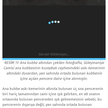
Görsel Yükleniyor...
RESİM 11: Ana kubbe altından çekilen fotoğrafta, Süleymaniye
Camisi ana kubbesinin kuzeybatı cephesindeki askı kemerinin
altındaki duvardan, yan sahında ortada bulunan kubbenin
içine açılan pencere daire içine alınmıştır.
Ana kubbe askı kemerinin altında bulunan üç sıra pencerenin
biri hariç tamamından cami içine ışık gelirken, en alt sıranın
ortasında bulunan pencereden ışık gelmemesinin sebebi, bu
pencerenin dışarıya değil, yan sahında ortada bulunan