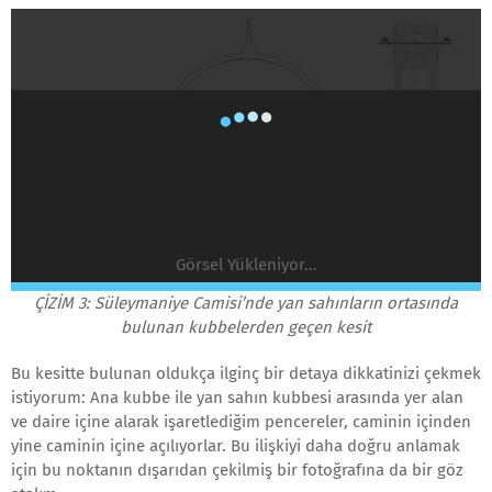
Görsel Yükleniyor...
ÇİZİM 3: Süleymaniye Camisi’nde yan sahınların ortasında
bulunan kubbelerden geçen kesit
Bu kesitte bulunan oldukça ilginç bir detaya dikkatinizi çekmek
istiyorum: Ana kubbe ile yan sahın kubbesi arasında yer alan
ve daire içine alarak işaretlediğim pencereler, caminin içinden
yine caminin içine açılıyorlar. Bu ilişkiyi daha doğru anlamak
için bu noktanın dışarıdan çekilmiş bir fotoğrafına da bir göz