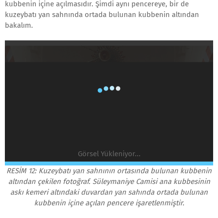
kubbenin içine açılmasıdır. Şimdi aynı pencereye, bir de
kuzeybatı yan sahnında ortada bulunan kubbenin altından
bakalım.
Görsel Yükleniyor...
RESİM 12: Kuzeybatı yan sahnının ortasında bulunan kubbenin
altından çekilen fotoğraf. Süleymaniye Camisi ana kubbesinin
askı kemeri altındaki duvardan yan sahında ortada bulunan
kubbenin içine açılan pencere işaretlenmiştir.