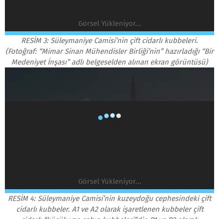
Görsel Yükleniyor...
RESİM 3: Süleymaniye Camisi’nin çift cidarlı kubbeleri.
(Fotoğraf: “Mimar Sinan Mühendisler Birliği’nin” hazırladığı “Bir
Medeniyet İnşası” adlı belgeselden alınan ekran görüntüsü)
Görsel Yükleniyor...
RESİM 4: Süleymaniye Camisi’nin kuzeydoğu cephesindeki çift
cidarlı kubbeler. A1 ve A2 olarak işaretlenen kubbeler çift