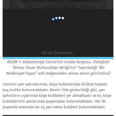
Görsel Yükleniyor...
RESİM 1: Süleymaniye Camisi’nin kubbe kurgusu. (Fotoğraf:
“Mimar Sinan Mühendisler Birliği’nin” hazırladığı “Bir
Medeniyet İnşası” adlı belgeselden alınan ekran görüntüsü)
Caminin yan sahınlarında, köşe kubbeleriyle birlikte toplam
beş kubbe bulunmaktadır. Resim 2'de gösterildiği gibi, yan
sahınların uçlarında köşe kubbeleri yer almaktadır ve bu köşe
kubbelerinin yanlarında payandalar bulunmaktadır. Her iki
payanda arasında ise üç yan sahın kubbesi bulunmaktadır.