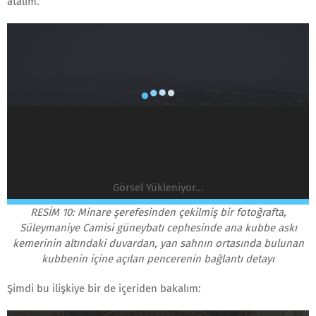
atalım.
Görsel Yükleniyor...
RESİM 10: Minare şerefesinden çekilmiş bir fotoğrafta,
Süleymaniye Camisi güneybatı cephesinde ana kubbe askı
kemerinin altındaki duvardan, yan sahnın ortasında bulunan
kubbenin içine açılan pencerenin bağlantı detayı
Şimdi bu ilişkiye bir de içeriden bakalım: