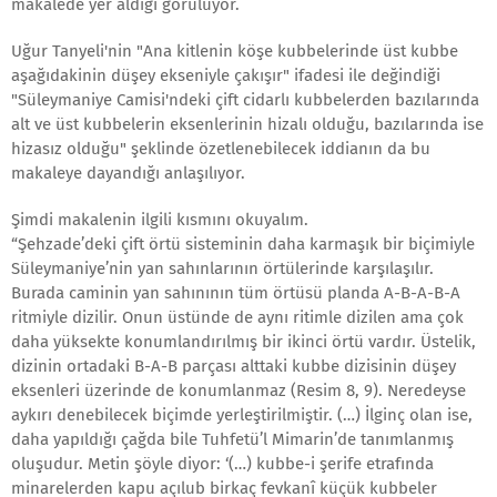
makalede yer aldığı görülüyor.
Uğur Tanyeli'nin "Ana kitlenin köşe kubbelerinde üst kubbe
aşağıdakinin düşey ekseniyle çakışır" ifadesi ile değindiği
"Süleymaniye Camisi'ndeki çift cidarlı kubbelerden bazılarında
alt ve üst kubbelerin eksenlerinin hizalı olduğu, bazılarında ise
hizasız olduğu" şeklinde özetlenebilecek iddianın da bu
makaleye dayandığı anlaşılıyor.
Şimdi makalenin ilgili kısmını okuyalım.
“Şehzade’deki çift örtü sisteminin daha karmaşık bir biçimiyle
Süleymaniye’nin yan sahınlarının örtülerinde karşılaşılır.
Burada caminin yan sahınının tüm örtüsü planda A-B-A-B-A
ritmiyle dizilir. Onun üstünde de aynı ritimle dizilen ama çok
daha yüksekte konumlandırılmış bir ikinci örtü vardır. Üstelik,
dizinin ortadaki B-A-B parçası alttaki kubbe dizisinin düşey
eksenleri üzerinde de konumlanmaz (Resim 8, 9). Neredeyse
aykırı denebilecek biçimde yerleştirilmiştir. (…) İlginç olan ise,
daha yapıldığı çağda bile Tuhfetü’l Mimarin’de tanımlanmış
oluşudur. Metin şöyle diyor: ‘(…) kubbe-i şerife etrafında
minarelerden kapu açılub birkaç fevkanî küçük kubbeler