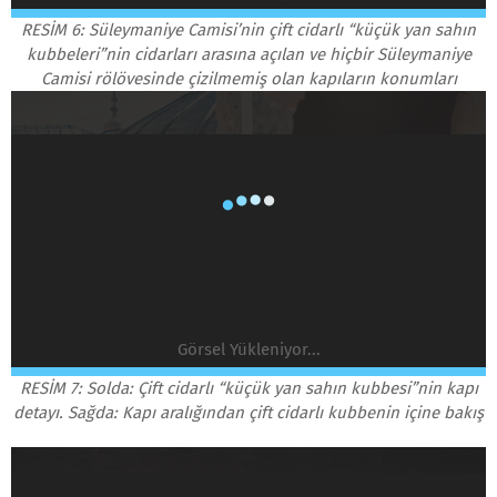
RESİM 6: Süleymaniye Camisi’nin çift cidarlı “küçük yan sahın
kubbeleri”nin cidarları arasına açılan ve hiçbir Süleymaniye
Camisi rölövesinde çizilmemiş olan kapıların konumları
Görsel Yükleniyor...
RESİM 7: Solda: Çift cidarlı “küçük yan sahın kubbesi”nin kapı
detayı. Sağda: Kapı aralığından çift cidarlı kubbenin içine bakış