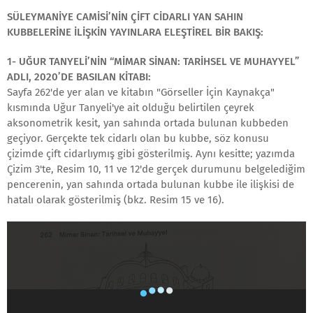
SÜLEYMANİYE CAMİSİ’NİN ÇİFT CİDARLI YAN SAHIN
KUBBELERİNE İLİŞKİN YAYINLARA ELEŞTİREL BİR BAKIŞ:
1- UĞUR TANYELİ’NİN “MİMAR SİNAN: TARİHSEL VE MUHAYYEL”
ADLI, 2020’DE BASILAN KİTABI:
Sayfa 262'de yer alan ve kitabın "Görseller İçin Kaynakça"
kısmında Uğur Tanyeli'ye ait olduğu belirtilen çeyrek
aksonometrik kesit, yan sahında ortada bulunan kubbeden
geçiyor. Gerçekte tek cidarlı olan bu kubbe, söz konusu
çizimde çift cidarlıymış gibi gösterilmiş. Aynı kesitte; yazımda
Çizim 3'te, Resim 10, 11 ve 12'de gerçek durumunu belgelediğim
pencerenin, yan sahında ortada bulunan kubbe ile ilişkisi de
hatalı olarak gösterilmiş (bkz. Resim 15 ve 16).