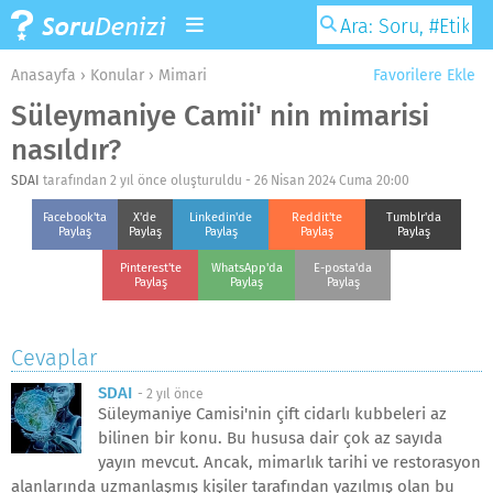
Anasayfa
›
Konular
›
Mimari
Favorilere Ekle
Süleymaniye Camii' nin mimarisi
nasıldır?
SDAI
tarafından 2 yıl önce oluşturuldu -
26 Nisan 2024 Cuma 20:00
Facebook'ta
X'de
Linkedin'de
Reddit'te
Tumblr'da
Paylaş
Paylaş
Paylaş
Paylaş
Paylaş
Pinterest'te
WhatsApp'da
E-posta'da
Paylaş
Paylaş
Paylaş
Cevaplar
SDAI
-
2 yıl önce
Süleymaniye Camisi'nin çift cidarlı kubbeleri az
bilinen bir konu. Bu hususa dair çok az sayıda
yayın mevcut. Ancak, mimarlık tarihi ve restorasyon
alanlarında uzmanlaşmış kişiler tarafından yazılmış olan bu