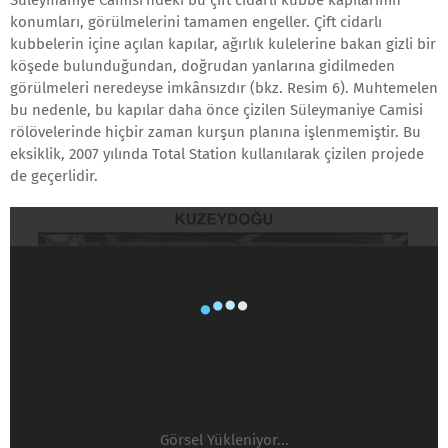
Süleymaniye Camisi'ndeki bu çift cidarlı kubbe kapılarının
konumları, görülmelerini tamamen engeller. Çift cidarlı
kubbelerin içine açılan kapılar, ağırlık kulelerine bakan gizli bir
köşede bulunduğundan, doğrudan yanlarına gidilmeden
görülmeleri neredeyse imkânsızdır (bkz. Resim 6). Muhtemelen
bu nedenle, bu kapılar daha önce çizilen Süleymaniye Camisi
rölövelerinde hiçbir zaman kurşun planına işlenmemiştir. Bu
eksiklik, 2007 yılında Total Station kullanılarak çizilen projede
de geçerlidir.
Görsel Yükleniyor...