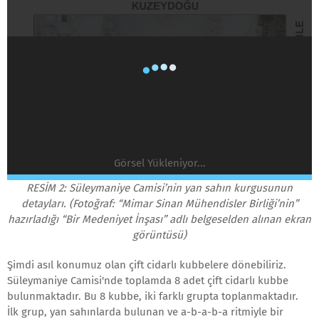
Görsel Yükleniyor...
RESİM 2: Süleymaniye Camisi’nin yan sahın kurgusunun
detayları. (Fotoğraf: “Mimar Sinan Mühendisler Birliği’nin”
hazırladığı “Bir Medeniyet İnşası” adlı belgeselden alınan ekran
görüntüsü)
Şimdi asıl konumuz olan çift cidarlı kubbelere dönebiliriz.
Süleymaniye Camisi'nde toplamda 8 adet çift cidarlı kubbe
bulunmaktadır. Bu 8 kubbe, iki farklı grupta toplanmaktadır.
İlk grup, yan sahınlarda bulunan ve a-b-a-b-a ritmiyle bir