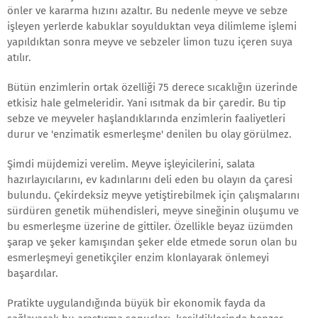
önler ve kararma hızını azaltır. Bu nedenle meyve ve sebze
işleyen yerlerde kabuklar soyulduktan veya dilimleme işlemi
yapıldıktan sonra meyve ve sebzeler limon tuzu içeren suya
atılır.
Bütün enzimlerin ortak özelliği 75 derece sıcaklığın üzerinde
etkisiz hale gelmeleridir. Yani ısıtmak da bir çaredir. Bu tip
sebze ve meyveler haşlandıklarında enzimlerin faaliyetleri
durur ve 'enzimatik esmerleşme' denilen bu olay görülmez.
Şimdi müjdemizi verelim. Meyve işleyicilerini, salata
hazırlayıcılarını, ev kadınlarını deli eden bu olayın da çaresi
bulundu. Çekirdeksiz meyve yetiştirebilmek için çalışmalarını
sürdüren genetik mühendisleri, meyve sineğinin oluşumu ve
bu esmerleşme üzerine de gittiler. Özellikle beyaz üzümden
şarap ve şeker kamışından şeker elde etmede sorun olan bu
esmerleşmeyi genetikçiler enzim klonlayarak önlemeyi
başardılar.
Pratikte uygulandığında büyük bir ekonomik fayda da