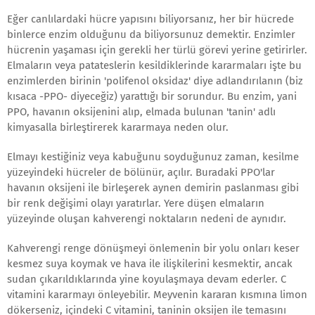
Eğer canlılardaki hücre yapısını biliyorsanız, her bir hücrede
binlerce enzim olduğunu da biliyorsunuz demektir. Enzimler
hücrenin yaşaması için gerekli her türlü görevi yerine getirirler.
Elmaların veya patateslerin kesildiklerinde kararmaları işte bu
enzimlerden birinin 'polifenol oksidaz' diye adlandırılanın (biz
kısaca -PPO- diyeceğiz) yarattığı bir sorundur. Bu enzim, yani
PPO, havanın oksijenini alıp, elmada bulunan 'tanin' adlı
kimyasalla birleştirerek kararmaya neden olur.
Elmayı kestiğiniz veya kabuğunu soyduğunuz zaman, kesilme
yüzeyindeki hücreler de bölünür, açılır. Buradaki PPO'lar
havanın oksijeni ile birleşerek aynen demirin paslanması gibi
bir renk değişimi olayı yaratırlar. Yere düşen elmaların
yüzeyinde oluşan kahverengi noktaların nedeni de aynıdır.
Kahverengi renge dönüşmeyi önlemenin bir yolu onları keser
kesmez suya koymak ve hava ile ilişkilerini kesmektir, ancak
sudan çıkarıldıklarında yine koyulaşmaya devam ederler. C
vitamini kararmayı önleyebilir. Meyvenin kararan kısmına limon
dökerseniz, içindeki C vitamini, taninin oksijen ile temasını