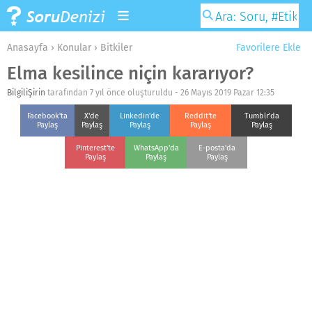
Anasayfa
›
Konular
›
Bitkiler
Favorilere Ekle
Elma kesilince niçin kararıyor?
BilgiliŞirin
tarafından 7 yıl önce oluşturuldu -
26 Mayıs 2019 Pazar 12:35
Facebook'ta
X'de
Linkedin'de
Reddit'te
Tumblr'da
Paylaş
Paylaş
Paylaş
Paylaş
Paylaş
Pinterest'te
WhatsApp'da
E-posta'da
Paylaş
Paylaş
Paylaş