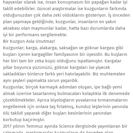
hayvanlar olarak ise, insan konuşmasını bir papağan kadar iyi
taklit edebilirler. Güncel araştırmalar ise kuzgunların farkında
olduğunuzdan çok daha zeki olduklarını gösteriyor. İş önceden
plan yapmaya geldiğinde, kuzgunlar, insanların en yakın
akrabası olan maymunlar kadar, hatta bazı durumlarda daha
iyi bir performans sergilemekte.
Bir Kuzgun Asla Unutmaz!
Kuzgunlar; karga, alakarga, saksağan ve göknar kargası gibi
kuşları içeren kargagiller familyasının bir üyesidir. Bu kuşların
her biri tam bir zeka küpü olduğunu ispatlamıştır. Kargalar
yıllar boyunca yüzünüzü, göknar kargaları ise yiyecek
sakladıkları binlerce farklı yeri hatırlayabilir. Biz muhtemelen
aynı şeyleri yapmakta sorun yaşardık.
Kuzgunlar, birçok karmaşık adımdan oluşan, ipe bağlı yemi
almak üzerine tasarlanmış bulmacaları kolaylıkla ilk denemede
çözebilmekteler. Ayrıca biyologların yuvalarına tırmanmalarını
engellemek için onlara taş fırlatmış, kunduz leşlerinin yanında
ölü taklidi yaparak diğer kuşları besinlerinin yanından
korkutup kaçırmıştır.
2017 yılının Temmuz ayında Science dergisinde yayımlanan bir
çalışmada, araştırmacılar kuzgunların da önceden plan