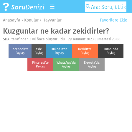
Anasayfa
›
Konular
›
Hayvanlar
Favorilere Ekle
Kuzgunlar ne kadar zekidirler?
SDAI
tarafından 3 yıl önce oluşturuldu -
29 Temmuz 2023 Cumartesi 23:08
Facebook'ta
X'de
Linkedin'de
Reddit'te
Tumblr'da
Paylaş
Paylaş
Paylaş
Paylaş
Paylaş
Pinterest'te
WhatsApp'da
E-posta'da
Paylaş
Paylaş
Paylaş