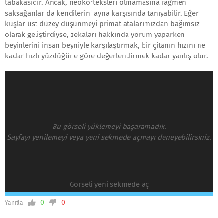
tabakasıdır. Ancak, neokorteksleri olmamasına rağmen
saksağanlar da kendilerini ayna karşısında tanıyabilir. Eğer
kuşlar üst düzey düşünmeyi primat atalarımızdan bağımsız
olarak geliştirdiyse, zekaları hakkında yorum yaparken
beyinlerini insan beyniyle karşılaştırmak, bir çitanın hızını ne
kadar hızlı yüzdüğüne göre değerlendirmek kadar yanlış olur.
Bu görseli yüklemeyi başaramadık.
Sayfayı yenilemeyi veya yeni sekmede açmayı deneyebilirsiniz.
Görseli yeni sekmede aç
0
0
Yanıtla