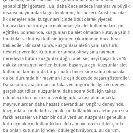
yapabildiğini gösterdi. Bu, daha önce sadece insanlar ve büyük
insansı maymunlarda gözlemlenmiş bir beceri. Araştırmacılar
ilk deneylerinde, kuzgunları içinde ödül olarak yiyecek
bulacakları bir kutuyu açmak amacıyla alet kullanmaları için
eğittiler. Sonrasında, kuzgunları bu alet olmadan kutuyla yalnız
bıraktılar ve kutuyu kafesin içinden çıkarmadan önce biraz
beklediler. Bir saat sonra, kuzgunlara aletin yanı sıra türlü
nesneler verdiler. Kutunun ortamda olmayışına rağmen
neredeyse bütün kuzgunlar doğru aleti seçmeyi başardı ve 15
dakika sonra geri verilen kutuyu başarıyla açtı. Kuzgunlar alet
kullanımı konusunda bir primatın becerisine sahip olmasalar
da bu durumda bir maymun ile eşit düzeyde başarı gösterdiler.
Daha sonra, araştırmacılar takas ve öngörü ile ilgili iki deney
gerçekleştirdiler. Kuzgunlara, daha sonra ödül için takas
edebilecekleri bir nesne verildiğinde takası planlamakta
maymunlardan daha hassas davrandılar. Öngörü deneyinde,
kuzgunlara içinde kutu açmak için kullandıkları aletin yanı sıra
farklı nesneler ve hazır bir ödül verdiler. Kuzgunlar genellikle
kutu açmak için kullandıkları aleti almayı tercih ettiler çünkü
bu onları kutunun içindeki ödüle götürüyordu. Bu durum,