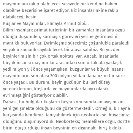
maymunlara rakip olabilecek seviyede bir kendine hakim
olabilme becerisine işaret ediyor. Biz insanlarınkine rakip
olabileceği kesin.
Kuşlar ve Maymunlar, Elmayla Armut Gibi...
Bilim insanları; primat türlerinin bir zamanlar insanlara özgü
olduğu düşünülen, karmaşık görevleri yerine getirmesini
mantıklı buluyorlar. Evrimleşme sürecimiz çoğunlukla paraleldi
ve yakın zamanlı sayılabilecek bir ataya sahibiz. Bu yüzden
beyinlerimizin bir çok ortak noktası var. Ancak, insanlarla
büyük insansı maymunlar arasındaki son ortak ata yaklaşık
yedi milyon yıl önce yaşamışken, kuzgunlar ve büyük insansı
maymunların son atası 300 milyon yıldan daha uzun bir süre
önce yaşadı. Bu durum, beyin gücünün bu ileri düzey
yeteneklerinin, kuşlarda ve maymunlarda ayrı olarak
evrimleştiğini gösteriyor olabilir.
Dahası, bu bulgular kuşların beyni konusunda anlayışımızın
yeni gelişmekte olduğunu da göstermektedir. Örneğin, bir ayna
karşısında kendimizi tanıyabilmek için neokortekse ihtiyacımız
olduğunu düşünüyorduk. Neokorteks; memelilere özgü, dörtte
birini oluşturduğu insan beyninin en dışındaki, kırışık doku