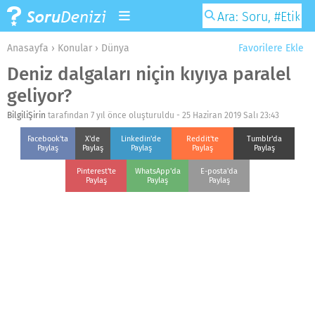
Anasayfa
›
Konular
›
Dünya
Favorilere Ekle
Deniz dalgaları niçin kıyıya paralel
geliyor?
BilgiliŞirin
tarafından 7 yıl önce oluşturuldu -
25 Haziran 2019 Salı 23:43
Facebook'ta
X'de
Linkedin'de
Reddit'te
Tumblr'da
Paylaş
Paylaş
Paylaş
Paylaş
Paylaş
Pinterest'te
WhatsApp'da
E-posta'da
Paylaş
Paylaş
Paylaş