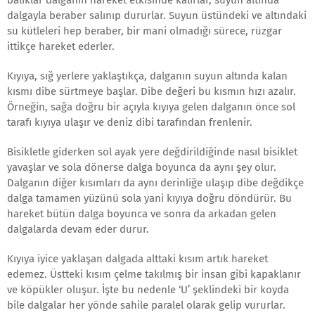
balıklar dalganın hareket etkisinde kalırlar, suyun altında
dalgayla beraber salınıp dururlar. Suyun üstündeki ve altındaki
su kütleleri hep beraber, bir mani olmadığı sürece, rüzgar
ittikçe hareket ederler.
Kıyıya, sığ yerlere yaklaştıkça, dalganın suyun altında kalan
kısmı dibe sürtmeye başlar. Dibe değeri bu kısmın hızı azalır.
Örneğin, sağa doğru bir açıyla kıyıya gelen dalganın önce sol
tarafı kıyıya ulaşır ve deniz dibi tarafından frenlenir.
Bisikletle giderken sol ayak yere değdirildiğinde nasıl bisiklet
yavaşlar ve sola dönerse dalga boyunca da aynı şey olur.
Dalganın diğer kısımları da aynı derinliğe ulaşıp dibe değdikçe
dalga tamamen yüzünü sola yani kıyıya doğru döndürür. Bu
hareket bütün dalga boyunca ve sonra da arkadan gelen
dalgalarda devam eder durur.
Kıyıya iyice yaklaşan dalgada alttaki kısım artık hareket
edemez. Üstteki kısım çelme takılmış bir insan gibi kapaklanır
ve köpükler oluşur. İşte bu nedenle ‘U’ şeklindeki bir koyda
bile dalgalar her yönde sahile paralel olarak gelip vururlar.