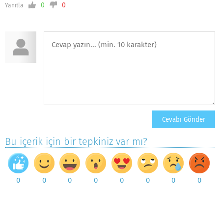
0
0
Yanıtla
Bu içerik için bir tepkiniz var mı?
0
0
0
0
0
0
0
0