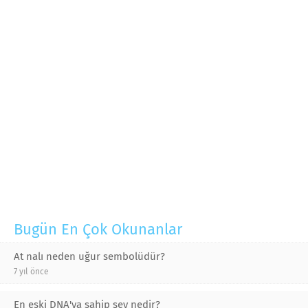
Bugün En Çok Okunanlar
At nalı neden uğur sembolüdür?
7 yıl önce
En eski DNA'ya sahip şey nedir?