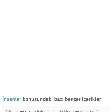
İnsanlar
konusundaki bazı benzer içerikler
Süt vermedikleri halde niçin erkeklerin memeleri var?