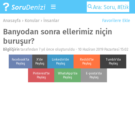
Anasayfa
›
Konular
›
İnsanlar
Favorilere Ekle
Banyodan sonra ellerimiz niçin
buruşur?
BilgiliŞirin
tarafından 7 yıl önce oluşturuldu -
10 Haziran 2019 Pazartesi 15:02
Facebook'ta
X'de
Linkedin'de
Reddit'te
Tumblr'da
Paylaş
Paylaş
Paylaş
Paylaş
Paylaş
Pinterest'te
WhatsApp'da
E-posta'da
Paylaş
Paylaş
Paylaş