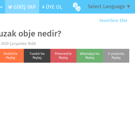
Select Language
▼
R
GİRİŞ YAP
ÜYE OL
Favorilere Ekle
uzak obje nedir?
n 2020 Çarşamba 16:08
Reddit'te
Tumblr'da
Pinterest'te
WhatsApp'da
E-posta'da
Paylaş
Paylaş
Paylaş
Paylaş
Paylaş