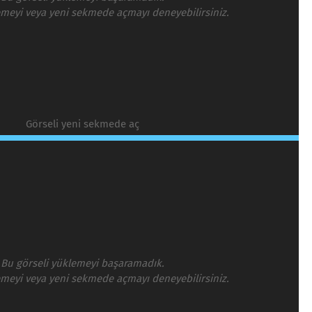
emeyi veya yeni sekmede açmayı deneyebilirsiniz.
Görseli yeni sekmede aç
Bu görseli yüklemeyi başaramadık.
emeyi veya yeni sekmede açmayı deneyebilirsiniz.