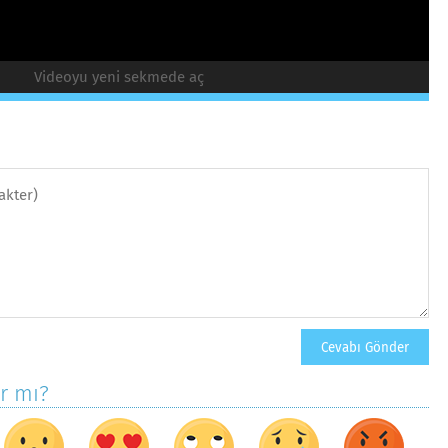
Videoyu yeni sekmede aç
ar mı?