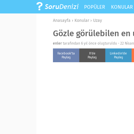
POPÜLER
KONULA
Anasayfa
›
Konular
›
Uzay
Gözle görülebilen en 
enler
tarafından 6 yıl önce oluşturuldu -
22 Nisa
Facebook'ta
X'de
Linkedin'de
Paylaş
Paylaş
Paylaş