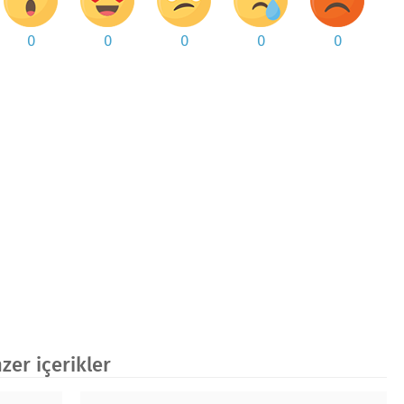
0
0
0
0
0
er içerikler