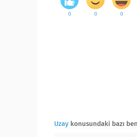
0
0
0
Uzay
konusundaki bazı benz