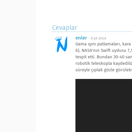
Cevaplar
enler
-
6 yıl önce
Gama ışını patlamaları, kara 
6), NASA'nın Swift uydusu 7,5
tespit etti. Bundan 30-40 sa
robotik teleskopla kaydedil
süreyle çıplak gözle görülebi