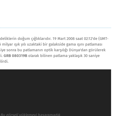
deliklerin doğum çığlıklarıdır. 19 Mart 2008 saat 02:12'de (GMT-
 milyar ışık yılı uzaktaki bir galakside gama ışını patlaması
niye sonra bu patlamanın optik karşılığı Dünya'dan görülerek
di.
GRB 080319B
olarak bilinen patlama yaklaşık 30 saniye
lirdi.
Bu görseli yüklemeyi başaramadık.