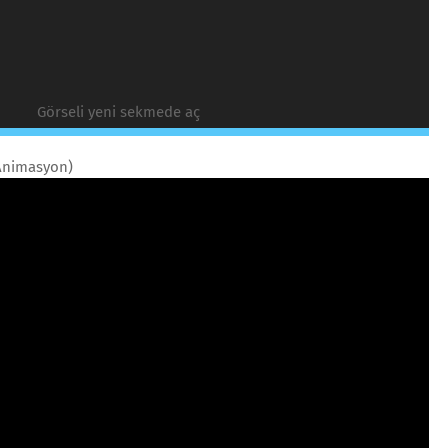
Görseli yeni sekmede aç
Animasyon)