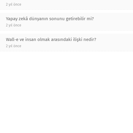
2 yıl önce
Yapay zekâ dünyanın sonunu getirebilir mi?
2 yıl önce
Wall-e ve insan olmak arasındaki ilişki nedir?
2 yıl önce