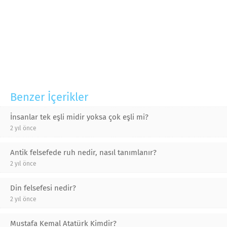
Benzer İçerikler
İnsanlar tek eşli midir yoksa çok eşli mi?
2 yıl önce
Antik felsefede ruh nedir, nasıl tanımlanır?
2 yıl önce
Din felsefesi nedir?
2 yıl önce
Mustafa Kemal Atatürk Kimdir?