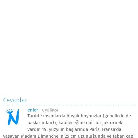
Cevaplar
enler
-
6 yıl önce
Tarihte insanlarda büyük boynuzlar (genellikle de
başlarından) çıkabileceğine dair birçok örnek
vardır. 19. yüzyılın başlarında Paris, Fransa'da
yaşayan Madam Dimanche'ın 25 cm uzunluğunda ve taban çapı