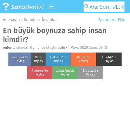
Anasayfa
›
Konular
›
İnsanlar
Favorilere Ekle
En büyük boynuza sahip insan
kimdir?
enler
tarafından 6 yıl önce oluşturuldu -
1 Mayıs 2020 Cuma 08:42
Facebook'ta
X'de
Linkedin'de
Reddit'te
Tumblr'da
Paylaş
Paylaş
Paylaş
Paylaş
Paylaş
Pinterest'te
WhatsApp'da
E-posta'da
Paylaş
Paylaş
Paylaş