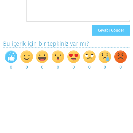
Bu içerik için bir tepkiniz var mı?
0
0
0
0
0
0
0
0