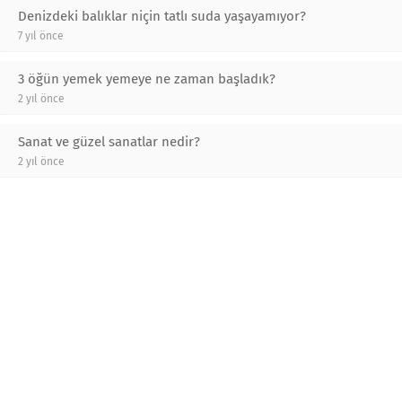
Denizdeki balıklar niçin tatlı suda yaşayamıyor?
7 yıl önce
3 öğün yemek yemeye ne zaman başladık?
2 yıl önce
Sanat ve güzel sanatlar nedir?
2 yıl önce