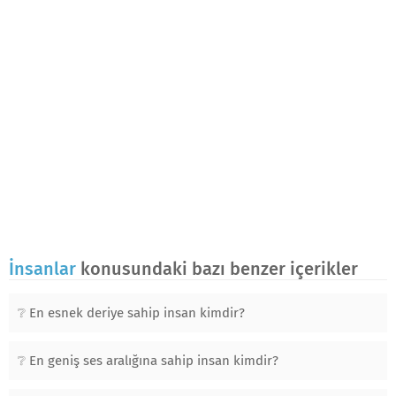
İnsanlar
konusundaki bazı benzer içerikler
En esnek deriye sahip insan kimdir?
En geniş ses aralığına sahip insan kimdir?