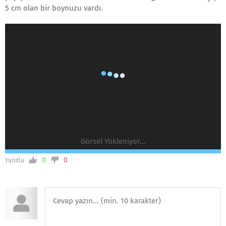
5 cm olan bir boynuzu vardı.
Görsel Yükleniyor...
0
0
Yanıtla