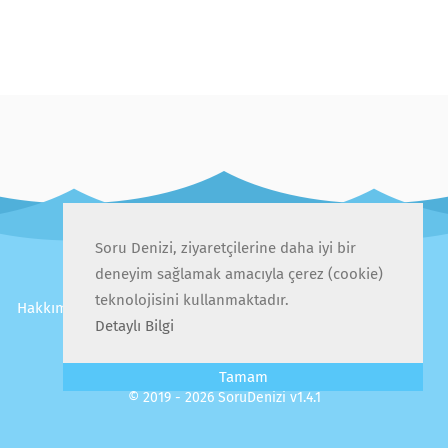
Soru Denizi, ziyaretçilerine daha iyi bir
deneyim sağlamak amacıyla çerez (cookie)
teknolojisini kullanmaktadır.
Hakkımızda
İletişim
Gizlilik Politikası
Kullanıcı Sözleşmesi
Detaylı Bilgi
Sıkça Sorulan Sorular
Tamam
© 2019 - 2026 SoruDenizi v1.4.1