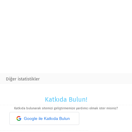
Diğer istatistikler
Katkıda Bulun!
Katkıda bulunarak sitemizi geliştirmemize yardımcı olmak ister misiniz?
Google ile Katkıda Bulun