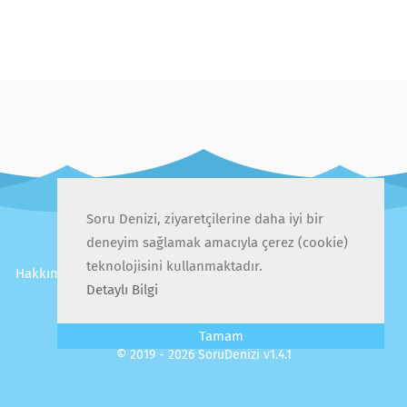
Soru Denizi, ziyaretçilerine daha iyi bir
deneyim sağlamak amacıyla çerez (cookie)
teknolojisini kullanmaktadır.
Hakkımızda
İletişim
Gizlilik Politikası
Kullanıcı Sözleşmesi
Detaylı Bilgi
Sıkça Sorulan Sorular
Tamam
© 2019 - 2026 SoruDenizi v1.4.1