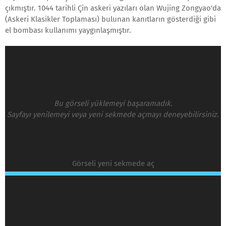
çıkmıştır. 1044 tarihli Çin askeri yazıları olan Wujing Zongyao'da
(Askeri Klasikler Toplaması) bulunan kanıtların gösterdiği gibi
el bombası kullanımı yaygınlaşmıştır.
Bu görseli yüklemeyi başaramadık.
Sayfayı yenilemeyi veya yeni sekmede açmayı deneyebilirsiniz.
Görseli yeni sekmede aç