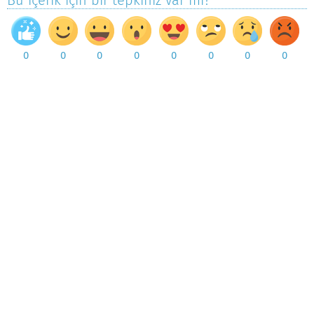
Bu içerik için bir tepkiniz var mı?
0
0
0
0
0
0
0
0