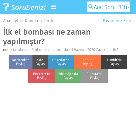
Anasayfa
›
Konular
›
Tarih
Favorilere Ekle
İlk el bombası ne zaman
yapılmıştır?
enler
tarafından 6 yıl önce oluşturuldu -
1 Haziran 2020 Pazartesi 16:51
Facebook'ta
X'de
Linkedin'de
Reddit'te
Tumblr'da
Paylaş
Paylaş
Paylaş
Paylaş
Paylaş
Pinterest'te
WhatsApp'da
E-posta'da
Paylaş
Paylaş
Paylaş