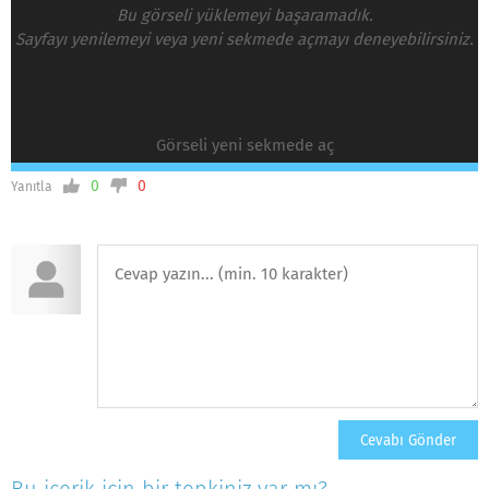
Bu görseli yüklemeyi başaramadık.
Sayfayı yenilemeyi veya yeni sekmede açmayı deneyebilirsiniz.
Görseli yeni sekmede aç
0
0
Yanıtla