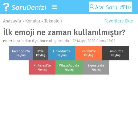
Anasayfa
›
Konular
›
Teknoloji
Favorilere Ekle
İlk emoji ne zaman kullanılmıştır?
enler
tarafından 6 yıl önce oluşturuldu -
22 Mayıs 2020 Cuma 13:02
Facebook'ta
X'de
Linkedin'de
Reddit'te
Tumblr'da
Paylaş
Paylaş
Paylaş
Paylaş
Paylaş
Pinterest'te
WhatsApp'da
E-posta'da
Paylaş
Paylaş
Paylaş