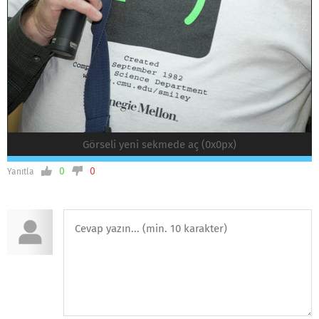
Görseli yeni sekmede aç (0x0px)
0
0
Yanıtla