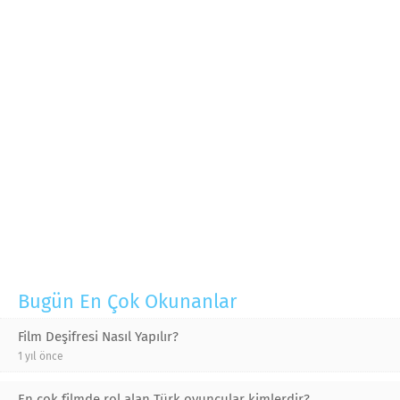
Bugün En Çok Okunanlar
Film Deşifresi Nasıl Yapılır?
1 yıl önce
En çok filmde rol alan Türk oyuncular kimlerdir?