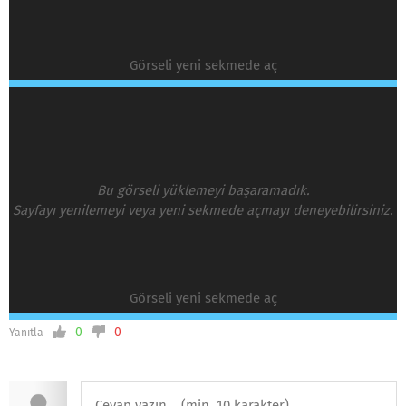
Görseli yeni sekmede aç
Bu görseli yüklemeyi başaramadık.
Sayfayı yenilemeyi veya yeni sekmede açmayı deneyebilirsiniz.
Görseli yeni sekmede aç
0
0
Yanıtla