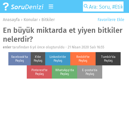
Anasayfa
›
Konular
›
Bitkiler
Favorilere Ekle
En büyük miktarda et yiyen bitkiler
nelerdir?
enler
tarafından 6 yıl önce oluşturuldu -
21 Nisan 2020 Salı 16:55
Facebook'ta
X'de
Linkedin'de
Reddit'te
Tumblr'da
Paylaş
Paylaş
Paylaş
Paylaş
Paylaş
Pinterest'te
WhatsApp'da
E-posta'da
Paylaş
Paylaş
Paylaş