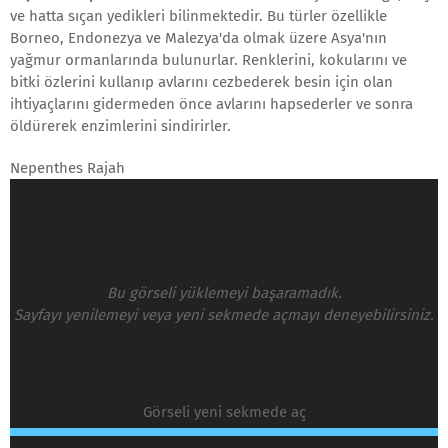
ve hatta sıçan yedikleri bilinmektedir. Bu türler özellikle
Borneo, Endonezya ve Malezya'da olmak üzere Asya'nın
yağmur ormanlarında bulunurlar. Renklerini, kokularını ve
bitki özlerini kullanıp avlarını cezbederek besin için olan
ihtiyaçlarını gidermeden önce avlarını hapsederler ve sonra
öldürerek enzimlerini sindirirler.
Nepenthes Rajah
Bu görseli yüklemeyi başaramadık.
Sayfayı yenilemeyi veya yeni sekmede açmayı deneyebilirsiniz.
Görseli yeni sekmede aç