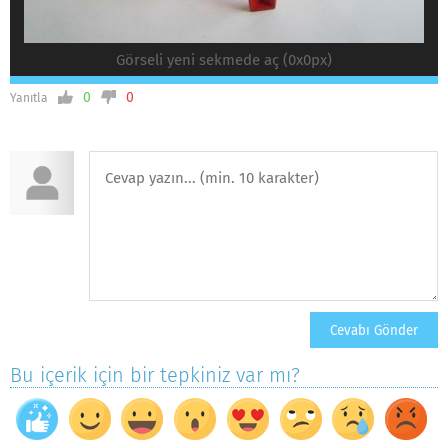
Görseli yeni sekmede aç (0x0px)
0
0
Yanıtla
Bu içerik için bir tepkiniz var mı?