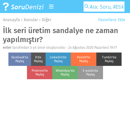
Anasayfa
›
Konular
›
Diğer
Favorilere Ekle
İlk seri üretim sandalye ne zaman
yapılmıştır?
enler
tarafından 5 yıl önce oluşturuldu -
24 Ağustos 2020 Pazartesi 19:17
Facebook'ta
X'de
Linkedin'de
Reddit'te
Tumblr'da
Paylaş
Paylaş
Paylaş
Paylaş
Paylaş
Pinterest'te
WhatsApp'da
E-posta'da
Paylaş
Paylaş
Paylaş