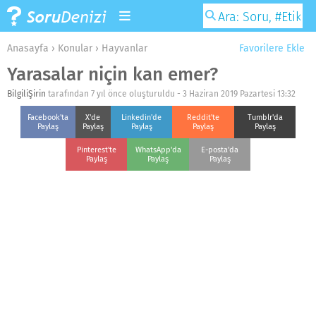
Anasayfa
›
Konular
›
Hayvanlar
Favorilere Ekle
Yarasalar niçin kan emer?
BilgiliŞirin
tarafından 7 yıl önce oluşturuldu -
3 Haziran 2019 Pazartesi 13:32
Facebook'ta
X'de
Linkedin'de
Reddit'te
Tumblr'da
Paylaş
Paylaş
Paylaş
Paylaş
Paylaş
Pinterest'te
WhatsApp'da
E-posta'da
Paylaş
Paylaş
Paylaş