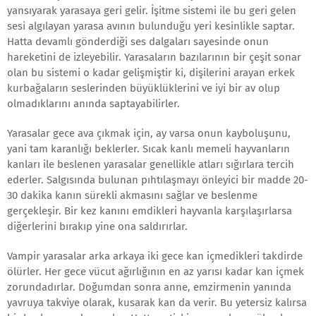
yansıyarak yarasaya geri gelir. İşitme sistemi ile bu geri gelen
sesi algılayan yarasa avının bulunduğu yeri kesinlikle saptar.
Hatta devamlı gönderdiği ses dalgaları sayesinde onun
hareketini de izleyebilir. Yarasaların bazılarının bir çeşit sonar
olan bu sistemi o kadar gelişmiştir ki, dişilerini arayan erkek
kurbağaların seslerinden büyüklüklerini ve iyi bir av olup
olmadıklarını anında saptayabilirler.
Yarasalar gece ava çıkmak için, ay varsa onun kayboluşunu,
yani tam karanlığı beklerler. Sıcak kanlı memeli hayvanların
kanları ile beslenen yarasalar genellikle atları sığırlara tercih
ederler. Salgısında bulunan pıhtılaşmayı önleyici bir madde 20-
30 dakika kanın sürekli akmasını sağlar ve beslenme
gerçekleşir. Bir kez kanını emdikleri hayvanla karşılaşırlarsa
diğerlerini bırakıp yine ona saldırırlar.
Vampir yarasalar arka arkaya iki gece kan içmedikleri takdirde
ölürler. Her gece vücut ağırlığının en az yarısı kadar kan içmek
zorundadırlar. Doğumdan sonra anne, emzirmenin yanında
yavruya takviye olarak, kusarak kan da verir. Bu yetersiz kalırsa