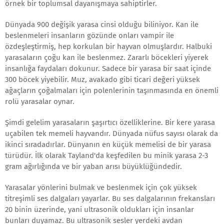
örnek bir toplumsal dayanışmaya sahiptirler.
Dünyada 900 değişik yarasa cinsi olduğu biliniyor. Kan ile
beslenmeleri insanların gözünde onları vampir ile
özdeşleştirmiş, hep korkulan bir hayvan olmuşlardır. Halbuki
yarasaların çoğu kan ile beslenmez. Zararlı böcekleri yiyerek
insanlığa faydaları dokunur. Sadece bir yarasa bir saat içinde
300 böcek yiyebilir. Muz, avakado gibi ticari değeri yüksek
ağaçların çoğalmaları için polenlerinin taşınmasında en önemli
rolü yarasalar oynar.
Şimdi gelelim yarasaların şaşırtıcı özelliklerine. Bir kere yarasa
uçabilen tek memeli hayvandır. Dünyada nüfus sayısı olarak da
ikinci sıradadırlar. Dünyanın en küçük memelisi de bir yarasa
türüdür. İlk olarak Tayland'da keşfedilen bu minik yarasa 2-3
gram ağırlığında ve bir yaban arısı büyüklüğündedir.
Yarasalar yönlerini bulmak ve beslenmek için çok yüksek
titreşimli ses dalgaları yayarlar. Bu ses dalgalarının frekansları
20 binin üzerinde, yani ultrasonik oldukları için insanlar
bunları duyamaz. Bu ultrasonik sesler yerdeki avdan