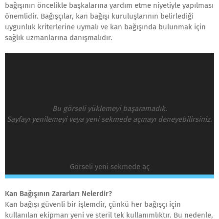
bağışının öncelikle başkalarına yardım etme niyetiyle yapılması
önemlidir. Bağışçılar, kan bağışı kuruluşlarının belirlediği
uygunluk kriterlerine uymalı ve kan bağışında bulunmak için
sağlık uzmanlarına danışmalıdır.
Bu görseli yüklemeyi başaramadık.
Sayfayı yenilemeyi veya yeni sekmede açmayı deneyebilirsiniz.
Görseli yeni sekmede aç
Kan Bağışının Zararları Nelerdir?
Kan bağışı güvenli bir işlemdir, çünkü her bağışçı için
kullanılan ekipman yeni ve steril tek kullanımlıktır. Bu nedenle,