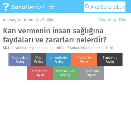
Anasayfa
›
Konular
›
Sağlık
Favorilere Ekle
Kan vermenin insan sağlığına
faydaları ve zararları nelerdir?
SDAI
tarafından 2 yıl önce oluşturuldu -
7 Şubat 2024 Çarşamba 11:26
Facebook'ta
X'de
Linkedin'de
Reddit'te
Tumblr'da
Paylaş
Paylaş
Paylaş
Paylaş
Paylaş
Pinterest'te
WhatsApp'da
E-posta'da
Paylaş
Paylaş
Paylaş