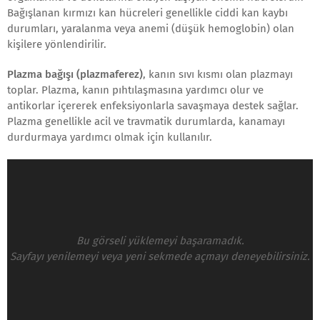
Bağışlanan kırmızı kan hücreleri genellikle ciddi kan kaybı
durumları, yaralanma veya anemi (düşük hemoglobin) olan
kişilere yönlendirilir.
Plazma bağışı (plazmaferez)
, kanın sıvı kısmı olan plazmayı
toplar. Plazma, kanın pıhtılaşmasına yardımcı olur ve
antikorlar içererek enfeksiyonlarla savaşmaya destek sağlar.
Plazma genellikle acil ve travmatik durumlarda, kanamayı
durdurmaya yardımcı olmak için kullanılır.
Bu görseli yüklemeyi başaramadık.
Sayfayı yenilemeyi veya yeni sekmede açmayı deneyebilirsiniz.