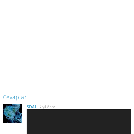
Cevaplar
SDAI
-
2 yıl önce