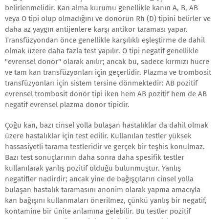
belirlenmelidir. Kan alma kurumu genellikle kanın A, B, AB
veya O tipi olup olmadığını ve donörün Rh (D) tipini belirler ve
daha az yaygın antijenlere karşı antikor taraması yapar.
Transfüzyondan önce genellikle karşılıklı eşleştirme de dahil
olmak üzere daha fazla test yapılır. O tipi negatif genellikle
"evrensel donör" olarak anılır; ancak bu, sadece kırmızı hücre
ve tam kan transfüzyonları için geçerlidir. Plazma ve trombosit
transfüzyonları için sistem tersine dönmektedir: AB pozitif
evrensel trombosit donör tipi iken hem AB pozitif hem de AB
negatif evrensel plazma donör tipidir.
Çoğu kan, bazı cinsel yolla bulaşan hastalıklar da dahil olmak
üzere hastalıklar için test edilir. Kullanılan testler yüksek
hassasiyetli tarama testleridir ve gerçek bir teşhis konulmaz.
Bazı test sonuçlarının daha sonra daha spesifik testler
kullanılarak yanlış pozitif olduğu bulunmuştur. Yanlış
negatifler nadirdir; ancak yine de bağışçıların cinsel yolla
bulaşan hastalık taramasını anonim olarak yapma amacıyla
kan bağışını kullanmaları önerilmez, çünkü yanlış bir negatif,
kontamine bir ünite anlamına gelebilir. Bu testler pozitif