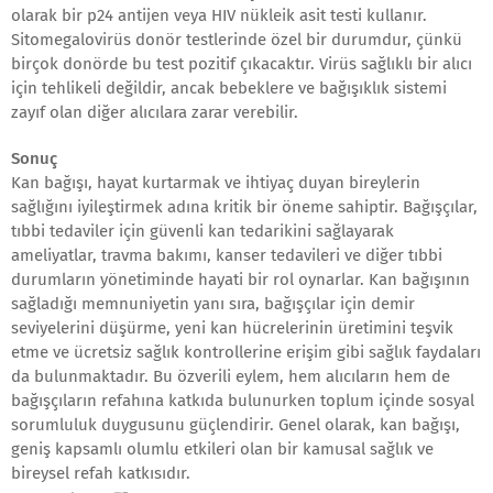
olarak bir p24 antijen veya HIV nükleik asit testi kullanır.
Sitomegalovirüs donör testlerinde özel bir durumdur, çünkü
birçok donörde bu test pozitif çıkacaktır. Virüs sağlıklı bir alıcı
için tehlikeli değildir, ancak bebeklere ve bağışıklık sistemi
zayıf olan diğer alıcılara zarar verebilir.
Sonuç
Kan bağışı, hayat kurtarmak ve ihtiyaç duyan bireylerin
sağlığını iyileştirmek adına kritik bir öneme sahiptir. Bağışçılar,
tıbbi tedaviler için güvenli kan tedarikini sağlayarak
ameliyatlar, travma bakımı, kanser tedavileri ve diğer tıbbi
durumların yönetiminde hayati bir rol oynarlar. Kan bağışının
sağladığı memnuniyetin yanı sıra, bağışçılar için demir
seviyelerini düşürme, yeni kan hücrelerinin üretimini teşvik
etme ve ücretsiz sağlık kontrollerine erişim gibi sağlık faydaları
da bulunmaktadır. Bu özverili eylem, hem alıcıların hem de
bağışçıların refahına katkıda bulunurken toplum içinde sosyal
sorumluluk duygusunu güçlendirir. Genel olarak, kan bağışı,
geniş kapsamlı olumlu etkileri olan bir kamusal sağlık ve
bireysel refah katkısıdır.