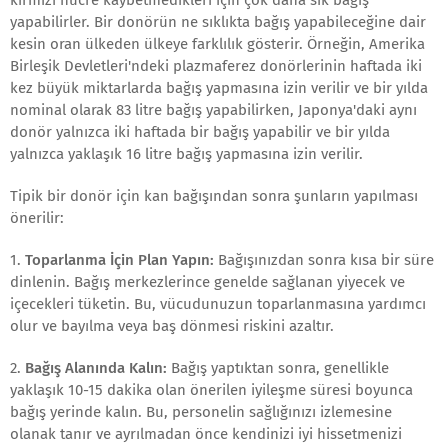
kırmızı hücre kaybetmedikleri için çok daha sık bağış
yapabilirler. Bir donörün ne sıklıkta bağış yapabileceğine dair
kesin oran ülkeden ülkeye farklılık gösterir. Örneğin, Amerika
Birleşik Devletleri'ndeki plazmaferez donörlerinin haftada iki
kez büyük miktarlarda bağış yapmasına izin verilir ve bir yılda
nominal olarak 83 litre bağış yapabilirken, Japonya'daki aynı
donör yalnızca iki haftada bir bağış yapabilir ve bir yılda
yalnızca yaklaşık 16 litre bağış yapmasına izin verilir.
Tipik bir donör için kan bağışından sonra şunların yapılması
önerilir:
1.
Toparlanma İçin Plan Yapın:
Bağışınızdan sonra kısa bir süre
dinlenin. Bağış merkezlerince genelde sağlanan yiyecek ve
içecekleri tüketin. Bu, vücudunuzun toparlanmasına yardımcı
olur ve bayılma veya baş dönmesi riskini azaltır.
2.
Bağış Alanında Kalın:
Bağış yaptıktan sonra, genellikle
yaklaşık 10-15 dakika olan önerilen iyileşme süresi boyunca
bağış yerinde kalın. Bu, personelin sağlığınızı izlemesine
olanak tanır ve ayrılmadan önce kendinizi iyi hissetmenizi