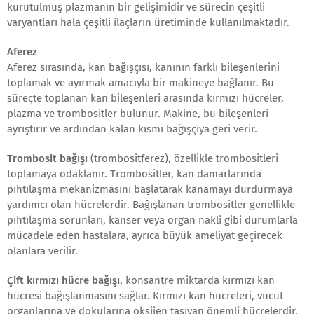
kurutulmuş plazmanın bir gelişimidir ve sürecin çeşitli
varyantları hala çeşitli ilaçların üretiminde kullanılmaktadır.
Aferez
Aferez sırasında, kan bağışçısı, kanının farklı bileşenlerini
toplamak ve ayırmak amacıyla bir makineye bağlanır. Bu
süreçte toplanan kan bileşenleri arasında kırmızı hücreler,
plazma ve trombositler bulunur. Makine, bu bileşenleri
ayrıştırır ve ardından kalan kısmı bağışçıya geri verir.
Trombosit bağışı
(trombositferez), özellikle trombositleri
toplamaya odaklanır. Trombositler, kan damarlarında
pıhtılaşma mekanizmasını başlatarak kanamayı durdurmaya
yardımcı olan hücrelerdir. Bağışlanan trombositler genellikle
pıhtılaşma sorunları, kanser veya organ nakli gibi durumlarla
mücadele eden hastalara, ayrıca büyük ameliyat geçirecek
olanlara verilir.
Çift kırmızı hücre bağışı
, konsantre miktarda kırmızı kan
hücresi bağışlanmasını sağlar. Kırmızı kan hücreleri, vücut
organlarına ve dokularına oksijen taşıyan önemli hücrelerdir.