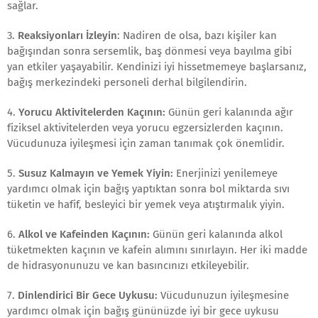
sağlar.
3.
Reaksiyonları
İzleyin
: Nadiren de olsa, bazı kişiler kan
bağışından sonra sersemlik, baş dönmesi veya bayılma gibi
yan etkiler yaşayabilir. Kendinizi iyi hissetmemeye başlarsanız,
bağış merkezindeki personeli derhal bilgilendirin.
4.
Yorucu Aktivitelerden Kaçının:
Günün geri kalanında ağır
fiziksel aktivitelerden veya yorucu egzersizlerden kaçının.
Vücudunuza iyileşmesi için zaman tanımak çok önemlidir.
5.
Susuz Kalmayın ve Yemek Yiyin:
Enerjinizi yenilemeye
yardımcı olmak için bağış yaptıktan sonra bol miktarda sıvı
tüketin ve hafif, besleyici bir yemek veya atıştırmalık yiyin.
6.
Alkol ve Kafeinden Kaçının:
Günün geri kalanında alkol
tüketmekten kaçının ve kafein alımını sınırlayın. Her iki madde
de hidrasyonunuzu ve kan basıncınızı etkileyebilir.
7.
Dinlendirici Bir Gece Uykusu:
Vücudunuzun iyileşmesine
yardımcı olmak için bağış gününüzde iyi bir gece uykusu