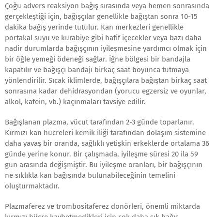
Çoğu advers reaksiyon bağış sırasında veya hemen sonrasında
gerçekleştiği için, bağışçılar genellikle bağıştan sonra 10-15
dakika bağış yerinde tutulur. Kan merkezleri genellikle
portakal suyu ve kurabiye gibi hafif içecekler veya bazı daha
nadir durumlarda bağışçının iyileşmesine yardımcı olmak için
bir öğle yemeği ödeneği sağlar. İğne bölgesi bir bandajla
kapatılır ve bağışçı bandajı birkaç saat boyunca tutmaya
yönlendirilir. Sıcak iklimlerde, bağışçılara bağıştan birkaç saat
sonrasına kadar dehidrasyondan (yorucu egzersiz ve oyunlar,
alkol, kafein, vb.) kaçınmaları tavsiye edilir.
Bağışlanan plazma, vücut tarafından 2-3 günde toparlanır.
Kırmızı kan hücreleri kemik iliği tarafından dolaşım sistemine
daha yavaş bir oranda, sağlıklı yetişkin erkeklerde ortalama 36
günde yerine konur. Bir çalışmada, iyileşme süresi 20 ila 59
gün arasında değişmiştir. Bu iyileşme oranları, bir bağışçının
ne sıklıkla kan bağışında bulunabileceğinin temelini
oluşturmaktadır.
Plazmaferez ve trombositaferez donörleri, önemli miktarda