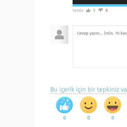
0
0
Yanıtla
Bu içerik için bir tepkiniz v
0
0
0