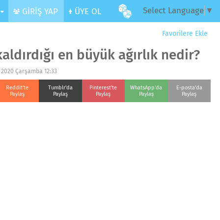
Select Language
▼
R
GİRİŞ YAP
ÜYE OL
Favorilere Ekle
 kaldırdığı en büyük ağırlık nedir?
s 2020 Çarşamba 12:33
Reddit'te
Tumblr'da
Pinterest'te
WhatsApp'da
E-posta'da
Paylaş
Paylaş
Paylaş
Paylaş
Paylaş