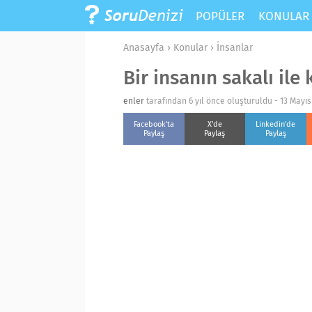
POPÜLER
KONULA
Anasayfa
›
Konular
›
İnsanlar
Bir insanın sakalı ile
enler
tarafından 6 yıl önce oluşturuldu -
13 Mayı
Facebook'ta
X'de
Linkedin'de
Paylaş
Paylaş
Paylaş