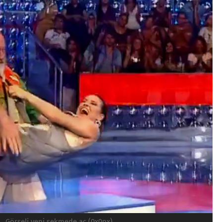
Görseli yeni sekmede aç (0x0px)