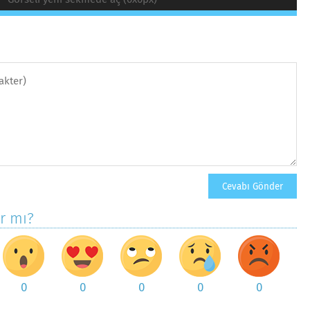
ar mı?
0
0
0
0
0