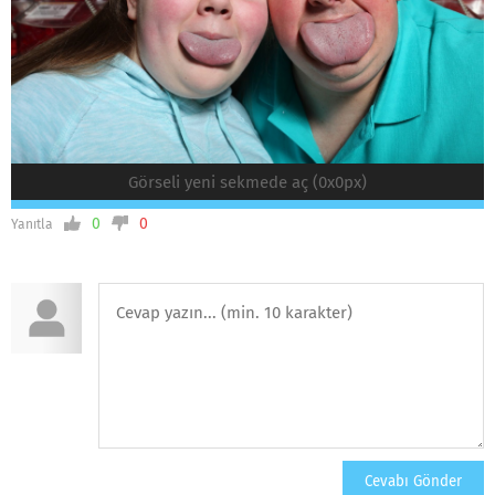
Görseli yeni sekmede aç (0x0px)
0
0
Yanıtla