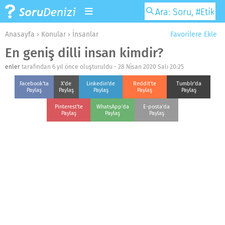
Anasayfa
›
Konular
›
İnsanlar
Favorilere Ekle
En geniş dilli insan kimdir?
enler
tarafından 6 yıl önce oluşturuldu -
28 Nisan 2020 Salı 20:25
Facebook'ta
X'de
Linkedin'de
Reddit'te
Tumblr'da
Paylaş
Paylaş
Paylaş
Paylaş
Paylaş
Pinterest'te
WhatsApp'da
E-posta'da
Paylaş
Paylaş
Paylaş