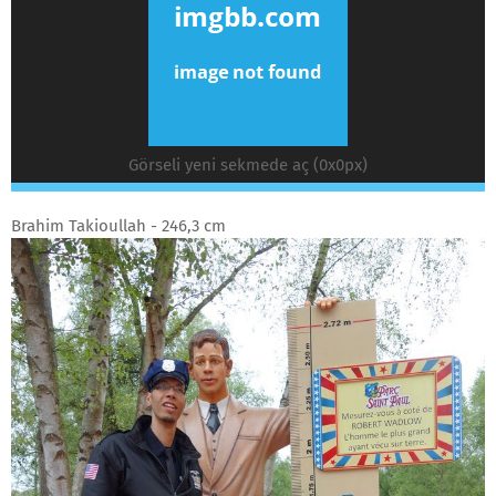
Görseli yeni sekmede aç (0x0px)
Brahim Takioullah - 246,3 cm