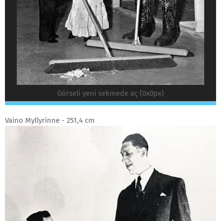
Görseli yeni sekmede aç (0x0px)
Vaino Myllyrinne - 251,4 cm