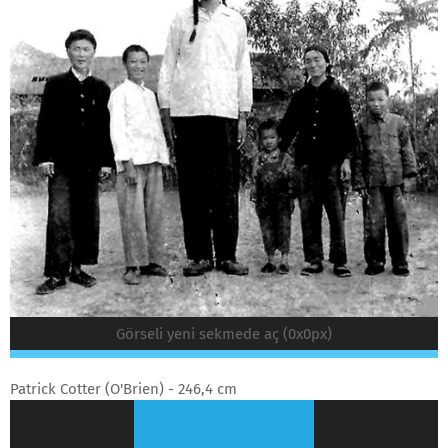
Görseli yeni sekmede aç (0x0px)
Patrick Cotter (O'Brien) - 246,4 cm