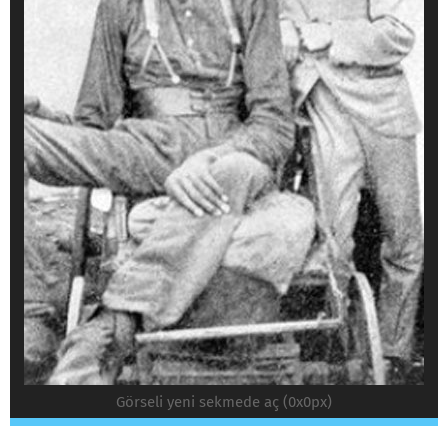
Görseli yeni sekmede aç (0x0px)