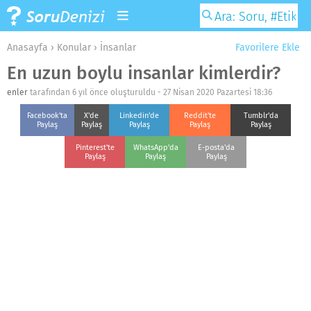
Anasayfa
›
Konular
›
İnsanlar
Favorilere Ekle
En uzun boylu insanlar kimlerdir?
enler
tarafından 6 yıl önce oluşturuldu -
27 Nisan 2020 Pazartesi 18:36
Facebook'ta
X'de
Linkedin'de
Reddit'te
Tumblr'da
Paylaş
Paylaş
Paylaş
Paylaş
Paylaş
Pinterest'te
WhatsApp'da
E-posta'da
Paylaş
Paylaş
Paylaş