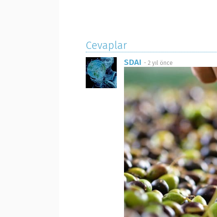
Cevaplar
SDAI
-
2 yıl önce