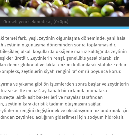
Görseli yeni sekmede aç (0x0px)
daki temel fark, yeşil zeytinin olgunlaşma döneminde, yani hala
iyah zeytinin olgunlaşma döneminden sonra toplanmasıdır.
bileşikler, alkali koşullarda oksijene maruz kaldığında zeytinin
ikler üretilir. Zeytinlerin rengi, genellikle yasal olarak izin
an demir glukonat ve laktat enzimi kullanılarak stabilize edilir.
kompleks, zeytinlerin siyah rengini raf ömrü boyunca korur.
 ayırma ve yıkama gibi ön işlemlerden sonra başlar ve zeytinlerin
, tuz ve asitte en az 4 ay kapalı bir ortamda muhafaza
üreçte laktik asit bakterileri ve mayalar tarafından
, zeytinin karakteristik tadının oluşmasını sağlar.
ytinlerin rengini değiştirmek ve oksidasyonu hızlandırmak için
dından zeytinler, acılığının giderilmesi için sodyum hidroksit