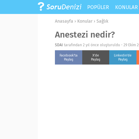
POPÜLER
KONULA
Anasayfa
›
Konular
›
Sağlık
Anestezi nedir?
SDAI
tarafından 2 yıl önce oluşturuldu -
29 Ekim 2
Facebook'ta
X'de
Linkedin'de
Paylaş
Paylaş
Paylaş