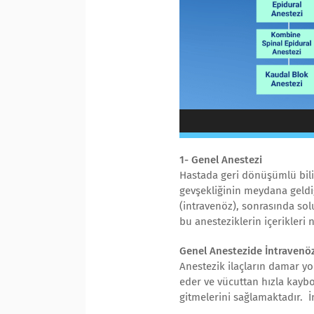
1- Genel Anestezi
Hastada geri dönüşümlü bilin
gevşekliğinin meydana geldiğ
(intravenöz), sonrasında sol
bu anesteziklerin içerikleri 
Genel Anestezide İntravenöz
Anestezik ilaçların damar yo
eder ve vücuttan hızla kaybo
gitmelerini sağlamaktadır. İn