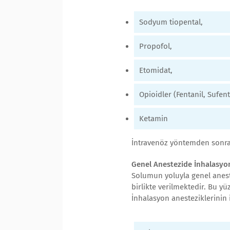
Sodyum tiopental,
Propofol,
Etomidat,
Opioidler (Fentanil, Sufent
Ketamin
İntravenöz yöntemden sonra
Genel Anestezide İnhalasyo
Solumun yoluyla genel aneste
birlikte verilmektedir. Bu y
İnhalasyon anesteziklerinin i