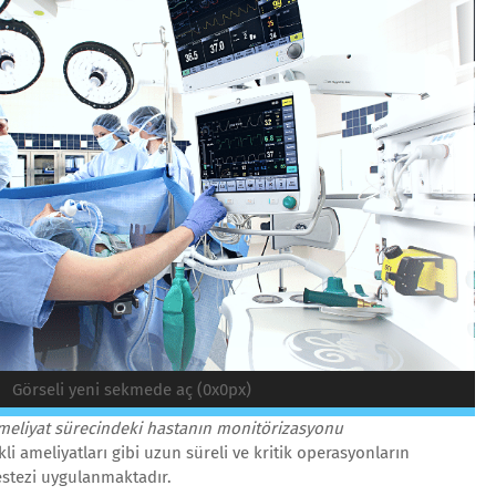
Görseli yeni sekmede aç (0x0px)
meliyat sürecindeki hastanın monitörizasyonu
li ameliyatları gibi uzun süreli ve kritik operasyonların
estezi uygulanmaktadır.