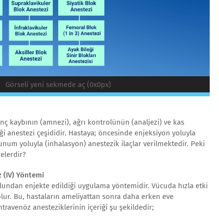
Görseli yeni sekmede aç (0x0px)
ç kaybının (amnezi), ağrı kontrolünün (analjezi) ve kas
i anestezi çeşididir. Hastaya; öncesinde enjeksiyon yoluyla
unum yoluyla (inhalasyon) anestezik ilaçlar verilmektedir. Peki
nelerdir?
 (IV) Yöntemi
lundan enjekte edildiği uygulama yöntemidir. Vücuda hızla etki
lur. Bu, hastaların ameliyattan sonra daha erken eve
travenöz anesteziklerinin içeriği şu şekildedir;