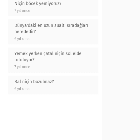
Niçin böcek yemiyoruz?
7 yıl önce
Dünya'daki en uzun sualtı sıradağları
nerededir?
6 yıl önce
Yemek yerken çatal niçin sol elde
tutuluyor?
7 yıl önce
Bal niçin bozulmaz?
6 yıl önce