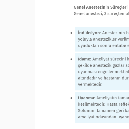
Genel Anestezinin Süreçleri
Genel anestezi, 3 süreçten o
İndüksiyon
: Anestezinin 
yoluyla anestezikler veril
uyuduktan sonra entübe ed
İdame
: Ameliyat sürecini 
şekilde anestezik gazlar 
uyanması engellenmektedir
altındadır ve hastanın dur
vermektedir.
Uyanma
: Ameliyatın tama
kesilmektedir. Hasta refl
Solunum tamamen geri kaza
ameliyat odasından uyanm