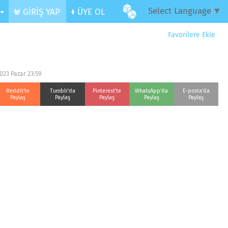
Select Language
▼
R
GİRİŞ YAP
ÜYE OL
Favorilere Ekle
023 Pazar 23:59
Reddit'te
Tumblr'da
Pinterest'te
WhatsApp'da
E-posta'da
Paylaş
Paylaş
Paylaş
Paylaş
Paylaş