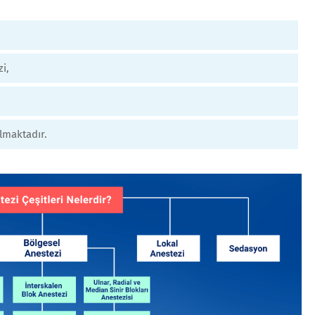
i,
lmaktadır.