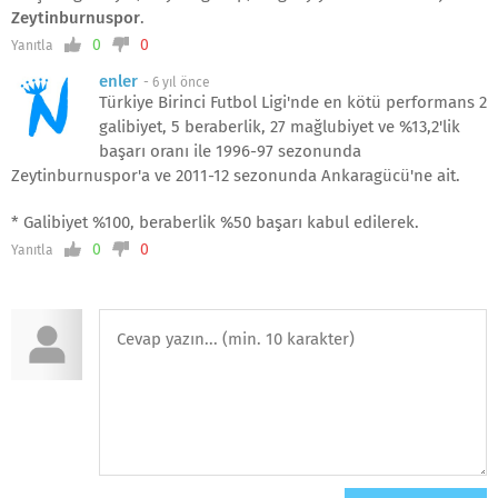
Zeytinburnuspor
.
0
0
Yanıtla
enler
-
6 yıl önce
Türkiye Birinci Futbol Ligi'nde en kötü performans 2
galibiyet, 5 beraberlik, 27 mağlubiyet ve %13,2'lik
başarı oranı ile 1996-97 sezonunda
Zeytinburnuspor'a ve 2011-12 sezonunda Ankaragücü'ne ait.
* Galibiyet %100, beraberlik %50 başarı kabul edilerek.
0
0
Yanıtla