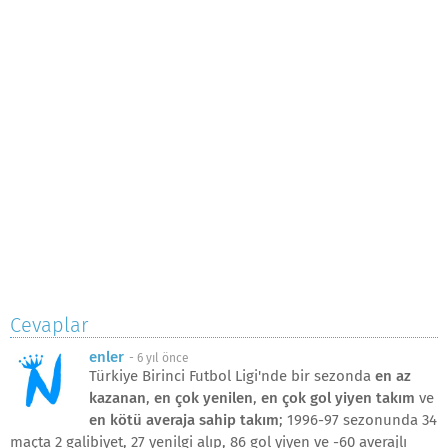
Cevaplar
enler
-
6 yıl önce
Türkiye Birinci Futbol Ligi'nde bir sezonda
en az
kazanan
,
en çok yenilen
,
en çok gol yiyen takım
ve
en kötü averaja sahip takım
; 1996-97 sezonunda 34
maçta 2 galibiyet, 27 yenilgi alıp, 86 gol yiyen ve -60 averajlı