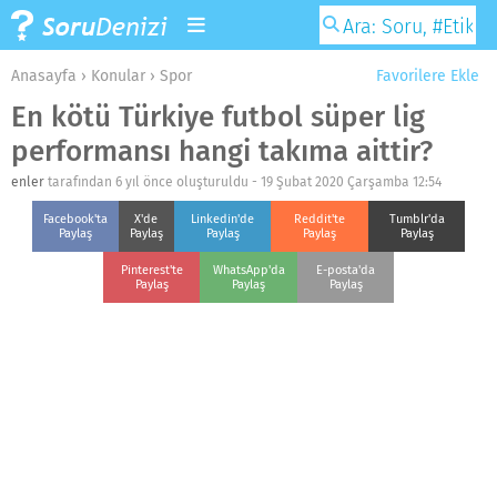
Anasayfa
›
Konular
›
Spor
Favorilere Ekle
En kötü Türkiye futbol süper lig
performansı hangi takıma aittir?
enler
tarafından 6 yıl önce oluşturuldu -
19 Şubat 2020 Çarşamba 12:54
Facebook'ta
X'de
Linkedin'de
Reddit'te
Tumblr'da
Paylaş
Paylaş
Paylaş
Paylaş
Paylaş
Pinterest'te
WhatsApp'da
E-posta'da
Paylaş
Paylaş
Paylaş