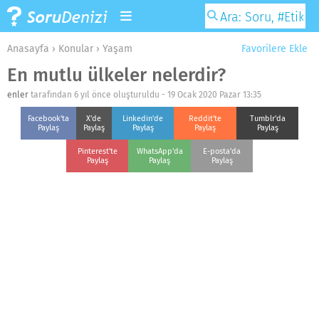
Anasayfa
›
Konular
›
Yaşam
Favorilere Ekle
En mutlu ülkeler nelerdir?
enler
tarafından 6 yıl önce oluşturuldu -
19 Ocak 2020 Pazar 13:35
Facebook'ta
X'de
Linkedin'de
Reddit'te
Tumblr'da
Paylaş
Paylaş
Paylaş
Paylaş
Paylaş
Pinterest'te
WhatsApp'da
E-posta'da
Paylaş
Paylaş
Paylaş