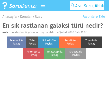
Anasayfa
›
Konular
›
Uzay
Favorilere Ekle
En sık rastlanan galaksi türü nedir?
enler
tarafından 6 yıl önce oluşturuldu -
4 Şubat 2020 Salı 11:00
Facebook'ta
X'de
Linkedin'de
Reddit'te
Tumblr'da
Paylaş
Paylaş
Paylaş
Paylaş
Paylaş
Pinterest'te
WhatsApp'da
E-posta'da
Paylaş
Paylaş
Paylaş