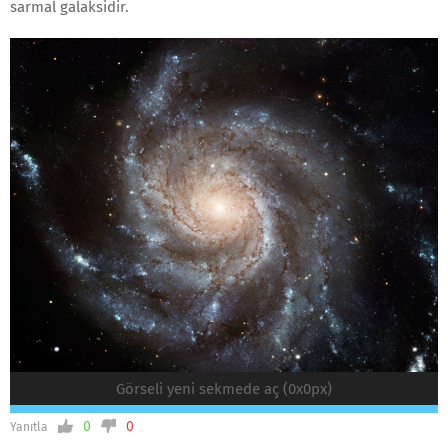
sarmal galaksidir.
Görseli yeni sekmede aç (0x0px)
0
0
Yanıtla