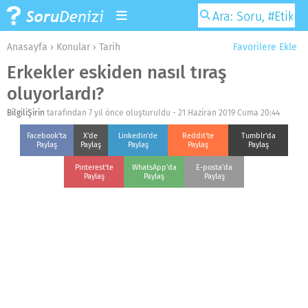
Anasayfa
›
Konular
›
Tarih
Favorilere Ekle
Erkekler eskiden nasıl tıraş
oluyorlardı?
BilgiliŞirin
tarafından 7 yıl önce oluşturuldu -
21 Haziran 2019 Cuma 20:44
Facebook'ta
X'de
Linkedin'de
Reddit'te
Tumblr'da
Paylaş
Paylaş
Paylaş
Paylaş
Paylaş
Pinterest'te
WhatsApp'da
E-posta'da
Paylaş
Paylaş
Paylaş