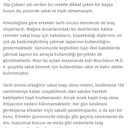
'Alp Çobanı' adı verilen bu cesette dikkat çeken bir başka
husus da, yüzünde sakal ve bıyık olmamasıydı.
Arkeologlara göre erkekler tarih öncesi devirlerde de tıraş
oluyorlardı. Mağara duvarlarındaki bu devirlerden kalma
resimler sakal tıraşı için kabukların, köpekbalığı dişlerinin, en
çok da keskinleştirilmiş çakmak taşlarının kullanıldığını
göstermektedir. Günümüzde keşfedilen bazı ilkel kabilelerde
çakmak taşının bu amaçla kullanıldığı gerçekten de
görülmektedir. Mısır'da açılan mezarlarda eski Mısırlıların M.Ö.
4. yüzyılda sakal kesmek için kullandıkları altın ve bakır aletler
bulunmuştur.
Tarih öncesi erkeğinin sakal tıraşı olma nedeni, kesilmezse 150
santimetreye kadar uzayabilecek olan sakalın hareket
kabiliyetini hayli kısıtlamasıdır. Ancak sinek kaydı tıraş olma
ihtiyacının nedeni bilinmemektedir. Her gün kesilmesi
gerekiyorsa erkekler niçin sakallı yaratılmışlardır, o da ayrı bir
konu. Erkekler günümüzde olduğu gibi geçmiş zamanlarda da
din, toplumsal konum ve moda gibi nedenlerle tıraş