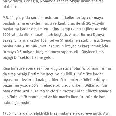
oluyorlardı. Örneğin, Roma'da sadece özgür insanlar tıraş
olabilirdi.
MS. 14. yüzyılda şimdiki usturanın ilkelleri ortaya çıkmaya
başladı, ama erkeklerin acılı ve kanlı tıraş derdi 20. yüzyılın
başlarına kadar devam etti. King Camp Gillette (jilet) ABD'de
1901 yılında ilk iki taraflı jileti keşfetti. Ancak Birinci Dünya
Savaşı yıllarına kadar 168 jilet ve 51 makine satabilmişti. Savaş
başlarında ABD hükümeti ordunun ihtiyacını karşılamak için
firmaya 3,5 milyon tıraş makinesi sipariş etti. Böylece tıraş
bıçağı bir sektör haline geldi.
Kısa bir süre sonra eski bir kılıç üreticisi olan Wilkinson firması
da tıraş bıçağı üretimine geçti ve bu ikili günümüze kadar
piyasanın devleri olarak geldiler. Günümüzde Gillette dünya
pazarının yüzde 66'sim elinde bulundururken, Wilkinson'un
payı yüzde 20'dir. Daima sektörün motoru olan Gillette aslında
kaşifinin ve firmanın ismi ve bir marka iken ürünün de ismi
haline gelmiştir.
1950'li yıllarda ilk elektrikli tıraş makineleri devreye girdi. Aynı