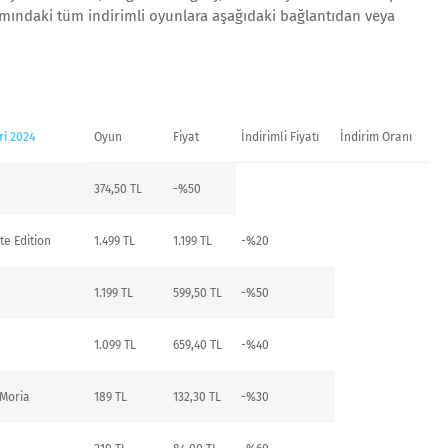
mındaki tüm indirimli oyunlara aşağıdaki bağlantıdan veya
ri 2024
Oyun
Fiyat
İndirimli Fiyatı
İndirim Oranı
374,50 TL
-%50
e Edition
1.499 TL
1.199 TL
-%20
1.199 TL
599,50 TL
-%50
1.099 TL
659,40 TL
-%40
 Moria
189 TL
132,30 TL
-%30