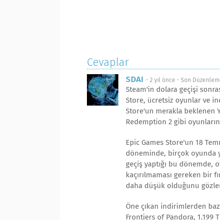
Cevaplar
SDAI
-
2 yıl önce
- Son Düzenlem
Steam'in dolara geçişi sonra
Store, ücretsiz oyunlar ve i
Store'un merakla beklenen Y
Redemption 2 gibi oyunların
Epic Games Store'un 18 Temmu
döneminde, birçok oyunda yü
geçiş yaptığı bu dönemde, o
kaçırılmaması gereken bir fır
daha düşük olduğunu gözle
Öne çıkan indirimlerden bazıl
Frontiers of Pandora, 1.199 T