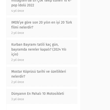
Instagram'da En Çok Takip Edilen 10 K-
pop İdolü 2022
4 yıl önce
IMDb’ye göre son 20 yılın en iyi 20 Türk
filmi nelerdir?
2 yıl önce
Kurban Bayramı tatili kaç gün,
bayramda nereler kapalı? (2024 Yılı
için)
2 yıl önce
Mostar Köprüsü tarihi ve özellikleri
nelerdir?
2 yıl önce
Dünyanın En Pahalı 10 Motosikleti
3 yıl önce