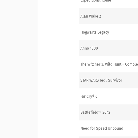
Expeditions: Rome
Alan Wake 2
Hogwarts Legacy
Anno 1800
The Witcher 3: Wild Hunt – Comple
STAR WARS Jedi: Survivor
Far Cry® 6
Battlefield™ 2042
Need for Speed Unbound