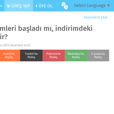
Select Language
▼
R
GİRİŞ YAP
ÜYE OL
Favorilere Ekle
mleri başladı mı, indirimdeki
ir?
z 2024 Pazartesi 14:23
Reddit'te
Tumblr'da
Pinterest'te
WhatsApp'da
E-posta'da
Paylaş
Paylaş
Paylaş
Paylaş
Paylaş