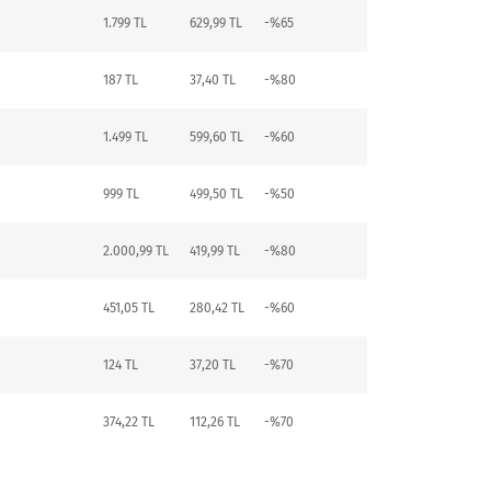
1.799 TL
629,99 TL
-%65
187 TL
37,40 TL
-%80
1.499 TL
599,60 TL
-%60
999 TL
499,50 TL
-%50
2.000,99 TL
419,99 TL
-%80
451,05 TL
280,42 TL
-%60
124 TL
37,20 TL
-%70
374,22 TL
112,26 TL
-%70