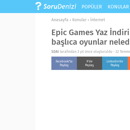
POPÜLER
KONULA
Anasayfa
›
Konular
›
İnternet
Epic Games Yaz İndiri
başlıca oyunlar neled
SDAI
tarafından 2 yıl önce oluşturuldu -
22 Temmu
Facebook'ta
X'de
Linkedin'de
Paylaş
Paylaş
Paylaş