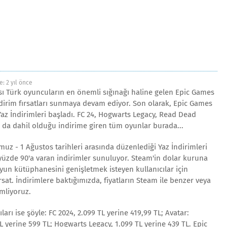
e:
2 yıl önce
sı Türk oyuncuların en önemli sığınağı haline gelen Epic Games
ndirim fırsatları sunmaya devam ediyor. Son olarak, Epic Games
az İndirimleri başladı. FC 24, Hogwarts Legacy, Read Dead
 da dahil olduğu indirime giren tüm oyunlar burada...
z - 1 Ağustos tarihleri arasında düzenlediği Yaz İndirimleri
zde 90'a varan indirimler sunuluyor. Steam'in dolar kuruna
yun kütüphanesini genişletmek isteyen kullanıcılar için
sat. İndirimlere baktığımızda, fiyatların Steam ile benzer veya
mliyoruz.
arı ise şöyle: FC 2024, 2.099 TL yerine 419,99 TL; Avatar:
L yerine 599 TL; Hogwarts Legacy, 1.099 TL yerine 439 TL. Epic