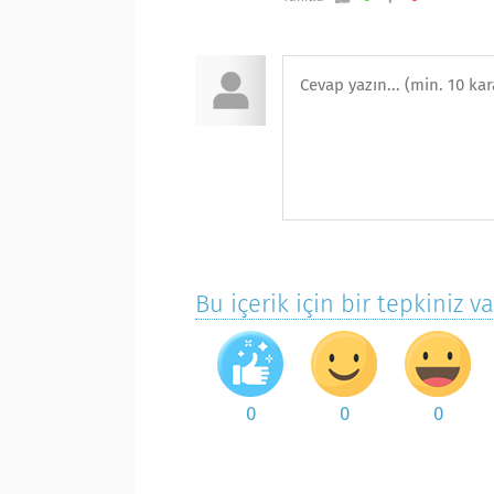
Bu içerik için bir tepkiniz v
0
0
0