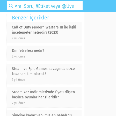
Benzer İçerikler
Call of Duty Modern Warfare III ile ilgili
incelemeler nelerdir? (2023)
2 yıl önce
Din felsefesi nedir?
2 yıl önce
Steam ve Epic Games savaşında sizce
kazanan kim olacak?
7 yıl önce
Steam Yaz İndirimleri'nde fiyatı düşen
başlıca oyunlar hangileridir?
2 yıl önce
Şimdiye kadar yapılmış en pahalı 10