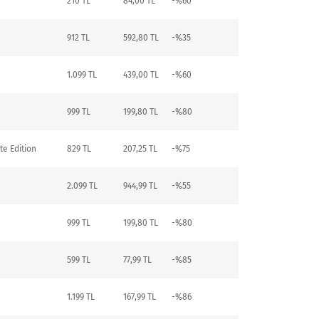
210 TL
84,00 TL
-%60
912 TL
592,80 TL
-%35
1.099 TL
439,00 TL
-%60
999 TL
199,80 TL
-%80
te Edition
829 TL
207,25 TL
-%75
2.099 TL
944,99 TL
-%55
999 TL
199,80 TL
-%80
599 TL
77,99 TL
-%85
1.199 TL
167,99 TL
-%86