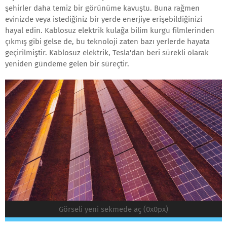
şehirler daha temiz bir görünüme kavuştu. Buna rağmen
evinizde veya istediğiniz bir yerde enerjiye erişebildiğinizi
hayal edin. Kablosuz elektrik kulağa bilim kurgu filmlerinden
çıkmış gibi gelse de, bu teknoloji zaten bazı yerlerde hayata
geçirilmiştir. Kablosuz elektrik, Tesla'dan beri sürekli olarak
yeniden gündeme gelen bir süreçtir.
Görseli yeni sekmede aç (0x0px)