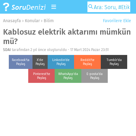
Anasayfa
›
Konular
›
Bilim
Favorilere Ekle
Kablosuz elektrik aktarımı mümkün
mü?
SDAI
tarafından 2 yıl önce oluşturuldu -
17 Mart 2024 Pazar 23:51
Facebook'ta
X'de
Linkedin'de
Reddit'te
Tumblr'da
Paylaş
Paylaş
Paylaş
Paylaş
Paylaş
Pinterest'te
WhatsApp'da
E-posta'da
Paylaş
Paylaş
Paylaş