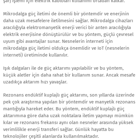
şarj işlemi için elektrik kabloları kullanımı ortadan kalkar.
Mikrodalga güç iletimi de önemli bir yöntemdir ve enerjinin
daha uzak mesafelere iletilmesini sağlar. Mikrodalga cihazları
aracılığıyla elektromanyetik enerji verici bir anten aracılığıyla
elektrik enerjisine dönüştürülür ve bu yöntem, güçlü çevresel
uyum gibi avantajlar sunar. Nesnelerin interneti için
mikrodalga güç iletimi oldukça önemlidir ve IoT (nesnelerin
interneti) üretiminde kullanılır.
Işık dalgaları ile de güç aktarımı yapılabilir ve bu yöntem,
küçük aletler için daha rahat bir kullanım sunar. Ancak mesafe
uzadıkça aktarım hızı yavaşlar.
Rezonans endüktif kuplajlı güç aktarımı, son yıllarda üzerinde
pek çok araştırma yapılan bir yöntemdir ve manyetik rezonans
mantığıyla hareket eder. Bu yöntem, endüktif kuplajlı güç
aktarımına göre daha uzak noktalara iletim yapmayı mümkün
kılar ve rezonans frekansı aynı olan nesneler arasında yüksek
verimlilikle enerji transferi sağlar. Günlük hayatta bu
teknolojiler çeşitli alanlarda kullanılmaktadır.