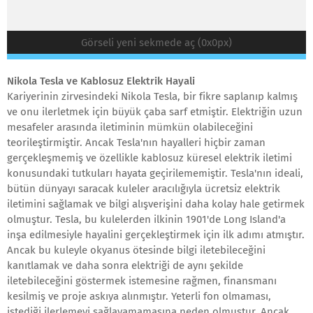
Görseli yeni sekmede aç (0x0px)
Nikola Tesla ve Kablosuz Elektrik Hayali
Kariyerinin zirvesindeki Nikola Tesla, bir fikre saplanıp kalmış
ve onu ilerletmek için büyük çaba sarf etmiştir. Elektriğin uzun
mesafeler arasında iletiminin mümkün olabileceğini
teorileştirmiştir. Ancak Tesla'nın hayalleri hiçbir zaman
gerçekleşmemiş ve özellikle kablosuz küresel elektrik iletimi
konusundaki tutkuları hayata geçirilememiştir. Tesla'nın ideali,
bütün dünyayı saracak kuleler aracılığıyla ücretsiz elektrik
iletimini sağlamak ve bilgi alışverişini daha kolay hale getirmek
olmuştur. Tesla, bu kulelerden ilkinin 1901'de Long Island'a
inşa edilmesiyle hayalini gerçekleştirmek için ilk adımı atmıştır.
Ancak bu kuleyle okyanus ötesinde bilgi iletebileceğini
kanıtlamak ve daha sonra elektriği de aynı şekilde
iletebileceğini göstermek istemesine rağmen, finansmanı
kesilmiş ve proje askıya alınmıştır. Yeterli fon olmaması,
istediği ilerlemeyi sağlayamamasına neden olmuştur. Ancak