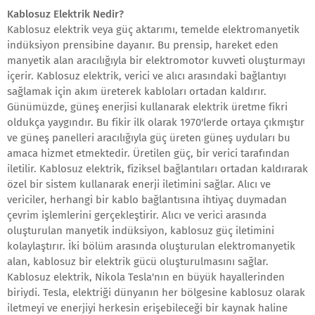
Kablosuz Elektrik Nedir?
Kablosuz elektrik veya güç aktarımı, temelde elektromanyetik
indüksiyon prensibine dayanır. Bu prensip, hareket eden
manyetik alan aracılığıyla bir elektromotor kuvveti oluşturmayı
içerir. Kablosuz elektrik, verici ve alıcı arasındaki bağlantıyı
sağlamak için akım üreterek kabloları ortadan kaldırır.
Günümüzde, güneş enerjisi kullanarak elektrik üretme fikri
oldukça yaygındır. Bu fikir ilk olarak 1970'lerde ortaya çıkmıştır
ve güneş panelleri aracılığıyla güç üreten güneş uyduları bu
amaca hizmet etmektedir. Üretilen güç, bir verici tarafından
iletilir. Kablosuz elektrik, fiziksel bağlantıları ortadan kaldırarak
özel bir sistem kullanarak enerji iletimini sağlar. Alıcı ve
vericiler, herhangi bir kablo bağlantısına ihtiyaç duymadan
çevrim işlemlerini gerçekleştirir. Alıcı ve verici arasında
oluşturulan manyetik indüksiyon, kablosuz güç iletimini
kolaylaştırır. İki bölüm arasında oluşturulan elektromanyetik
alan, kablosuz bir elektrik gücü oluşturulmasını sağlar.
Kablosuz elektrik, Nikola Tesla'nın en büyük hayallerinden
biriydi. Tesla, elektriği dünyanın her bölgesine kablosuz olarak
iletmeyi ve enerjiyi herkesin erişebileceği bir kaynak haline