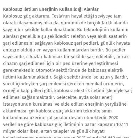
Kablosuz İletilen Enerjinin Kullanıldığı Alanlar
Kablosuz güç aktarımı, Tesla'nın hayal ettiği seviyeye tam
olarak ulaşamamış olsa da, günümüzde birçok farklı alanda
yaygın bir şekilde kullanılmaktadır. Bu teknolojinin kullanım
alanları genellikle şu şekildedir: Telefon veya akıllı saatlerin
şarj edilmesini sağlayan kablosuz şarj pedleri, günlük hayata
entegre olduğu en yaygın kullanımlardan biridir. Bu pedler
sayesinde, cihazlar kablosuz bir şekilde şarj edilebilir, ancak
cihazın şarj edilmesi için bir ped üzerine yerleştirilmesi
gerekmektedir. Otomotiv sektöründe de kablosuz elektrik
iletimi kullanılmaktadır. Sağlık sektöründe ise uzun yıllardır,
vücut içindeyken şarj edilmesi gereken medikal ürünlerin,
örneğin kalp pilleri gibi, kablosuz elektrik iletimi işlemiyle şarj
edilmesi sağlanmaktadır. Gelecekte, ayda solar enerji
istasyonunun kurulması ve elde edilen enerjinin yeryüzüne
aktarılması için kablosuz güç aktarımı teknolojisinin
kullanılması üzerine çalışmalar devam etmektedir. 2020
verilerine göre kablosuz güç iletiminin pazar kapsamı 10.111
milyar dolar iken, artan talepler ve günlük hayatı
kolaylaştırması nedeniyle bu payın 2027 yılında 26.663 milyar