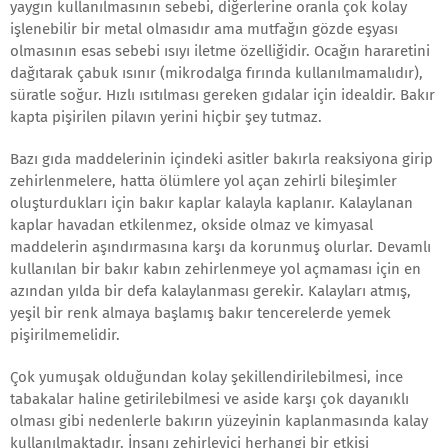
yaygın kullanılmasının sebebi, diğerlerine oranla çok kolay
işlenebilir bir metal olmasıdır ama mutfağın gözde eşyası
olmasının esas sebebi ısıyı iletme özelliğidir. Ocağın hararetini
dağıtarak çabuk ısınır (mikrodalga fırında kullanılmamalıdır),
süratle soğur. Hızlı ısıtılması gereken gıdalar için idealdir. Bakır
kapta pişirilen pilavın yerini hiçbir şey tutmaz.
Bazı gıda maddelerinin içindeki asitler bakırla reaksiyona girip
zehirlenmelere, hatta ölümlere yol açan zehirli bileşimler
oluşturdukları için bakır kaplar kalayla kaplanır. Kalaylanan
kaplar havadan etkilenmez, okside olmaz ve kimyasal
maddelerin aşındırmasına karşı da korunmuş olurlar. Devamlı
kullanılan bir bakır kabın zehirlenmeye yol açmaması için en
azından yılda bir defa kalaylanması gerekir. Kalayları atmış,
yeşil bir renk almaya başlamış bakır tencerelerde yemek
pişirilmemelidir.
Çok yumuşak olduğundan kolay şekillendirilebilmesi, ince
tabakalar haline getirilebilmesi ve aside karşı çok dayanıklı
olması gibi nedenlerle bakırın yüzeyinin kaplanmasında kalay
kullanılmaktadır. İnsanı zehirleyici herhangi bir etkisi