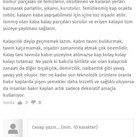
kömür parçalan ile temizlenir, oksitlenen ve kararan yerleri
kazınarak parlatılır, yıkanır, kurutulur. Temizlenmiş kap ocakta
ısıtılır, kalayın kaba yapışabilmesi için içine toz nişadır atılır.
Isınmış olan kaba kalay parçaları sürülür ve eriyen kalayın tüm
yüzeye yayılması sağlanır.
Kalaycılık deyip geçmemek lazım. Kabın tavını buldurmak,
tavım kaçırmamak, nişadırı zamanında atmak çok önemlidir.
Kalay tam tavında kabın yüzeyine atılmazsa kap kolay kolay
kalayı tutamaz. Ne yazık ki bakırla birlikte var olan kalaycılık
zanaatı da diğer bıçakçılık, demircilik, nalbantlık gibi yavaş
yavaş yok oluyor. Her ne kadar son teknolojik ürünlere oranla
bakır kaplarda pişen yemekler daha lezzetli ve sağlıklı oluyorsa
da insanlar bakır kaplan artık sadece dekoratif amaçla
kullanıyor.
0
0
Yanıtla