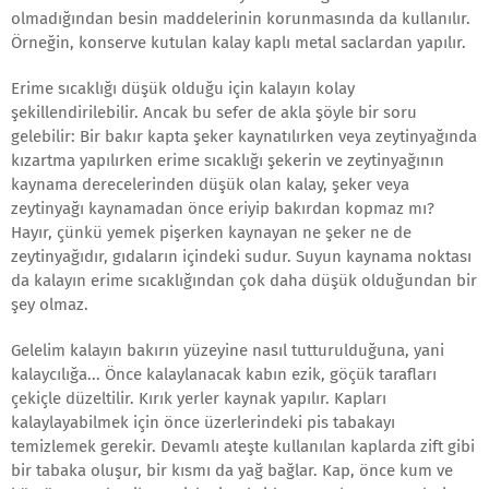
olmadığından besin maddelerinin korunmasında da kullanılır.
Örneğin, konserve kutulan kalay kaplı metal saclardan yapılır.
Erime sıcaklığı düşük olduğu için kalayın kolay
şekillendirilebilir. Ancak bu sefer de akla şöyle bir soru
gelebilir: Bir bakır kapta şeker kaynatılırken veya zeytinyağında
kızartma yapılırken erime sıcaklığı şekerin ve zeytinyağının
kaynama derecelerinden düşük olan kalay, şeker veya
zeytinyağı kaynamadan önce eriyip bakırdan kopmaz mı?
Hayır, çünkü yemek pişerken kaynayan ne şeker ne de
zeytinyağıdır, gıdaların içindeki sudur. Suyun kaynama noktası
da kalayın erime sıcaklığından çok daha düşük olduğundan bir
şey olmaz.
Gelelim kalayın bakırın yüzeyine nasıl tutturulduğuna, yani
kalaycılığa... Önce kalaylanacak kabın ezik, göçük tarafları
çekiçle düzeltilir. Kırık yerler kaynak yapılır. Kapları
kalaylayabilmek için önce üzerlerindeki pis tabakayı
temizlemek gerekir. Devamlı ateşte kullanılan kaplarda zift gibi
bir tabaka oluşur, bir kısmı da yağ bağlar. Kap, önce kum ve