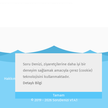
Soru Denizi, ziyaretçilerine daha iyi bir
deneyim sağlamak amacıyla çerez (cookie)
teknolojisini kullanmaktadır.
Hakkımızda
İletişim
Gizlilik Politikası
Kullanıcı Sözleşmesi
Detaylı Bilgi
Sıkça Sorulan Sorular
Tamam
© 2019 - 2026 SoruDenizi v1.4.1