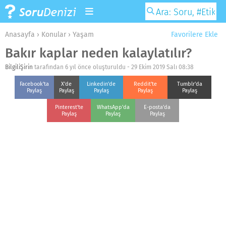
Anasayfa
›
Konular
›
Yaşam
Favorilere Ekle
Bakır kaplar neden kalaylatılır?
BilgiliŞirin
tarafından 6 yıl önce oluşturuldu -
29 Ekim 2019 Salı 08:38
Facebook'ta
X'de
Linkedin'de
Reddit'te
Tumblr'da
Paylaş
Paylaş
Paylaş
Paylaş
Paylaş
Pinterest'te
WhatsApp'da
E-posta'da
Paylaş
Paylaş
Paylaş