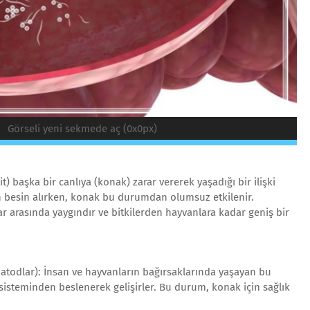
Görseli yeni sekmede aç (0x0px)
zit) başka bir canlıya (konak) zarar vererek yaşadığı bir ilişki
n besin alırken, konak bu durumdan olumsuz etkilenir.
lar arasında yaygındır ve bitkilerden hayvanlara kadar geniş bir
matodlar): İnsan ve hayvanların bağırsaklarında yaşayan bu
 sisteminden beslenerek gelişirler. Bu durum, konak için sağlık