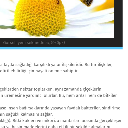
Görseli yeni sekmede aç (0x0px)
fayda sağladığı karşılıklı yarar ilişkileridir. Bu tür ilişkiler,
dürülebilirliği için hayati öneme sahiptir.
, çiçeklerden nektar toplarken, aynı zamanda çiçeklerin
rin üremesine yardımcı olurlar. Bu, hem arılar hem de bitkiler
ası: İnsan bağırsaklarında yaşayan faydalı bakteriler, sindirime
n sağlıklı kalmasını sağlar.
klığı): Bitki kökleri ve mikoriza mantarları arasında gerçekleşen
in su ve besin maddelerini daha etkili bir şekilde almalarını