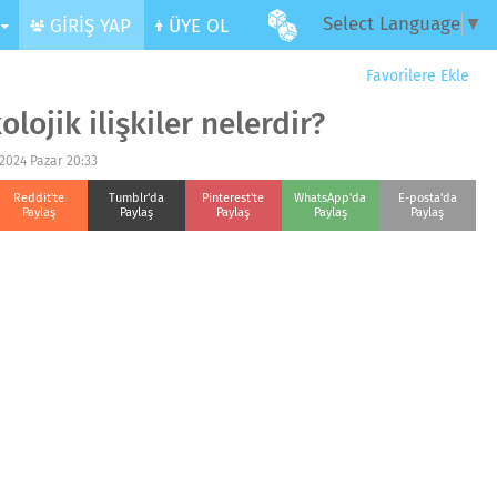
Select Language
▼
R
GİRİŞ YAP
ÜYE OL
Favorilere Ekle
lojik ilişkiler nelerdir?
2024 Pazar 20:33
Reddit'te
Tumblr'da
Pinterest'te
WhatsApp'da
E-posta'da
Paylaş
Paylaş
Paylaş
Paylaş
Paylaş