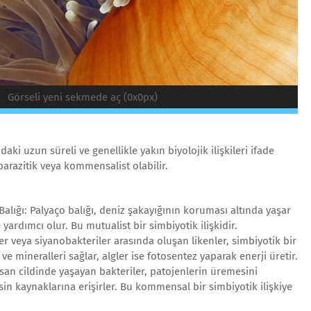
Görseli yeni sekmede aç (0x0px)
ndaki uzun süreli ve genellikle yakın biyolojik ilişkileri ifade
 parazitik veya kommensalist olabilir.
Balığı: Palyaço balığı, deniz şakayığının koruması altında yaşar
ardımcı olur. Bu mutualist bir simbiyotik ilişkidir.
ler veya siyanobakteriler arasında oluşan likenler, simbiyotik bir
 ve mineralleri sağlar, algler ise fotosentez yaparak enerji üretir.
 İnsan cildinde yaşayan bakteriler, patojenlerin üremesini
sin kaynaklarına erişirler. Bu kommensal bir simbiyotik ilişkiye