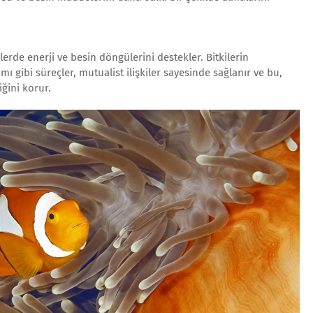
mlerde enerji ve besin döngülerini destekler. Bitkilerin
ı gibi süreçler, mutualist ilişkiler sayesinde sağlanır ve bu,
iğini korur.