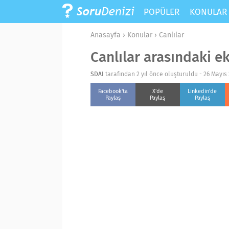
POPÜLER
KONULA
Anasayfa
›
Konular
›
Canlılar
Canlılar arasındaki eko
SDAI
tarafından 2 yıl önce oluşturuldu -
26 Mayıs 
Facebook'ta
X'de
Linkedin'de
Paylaş
Paylaş
Paylaş