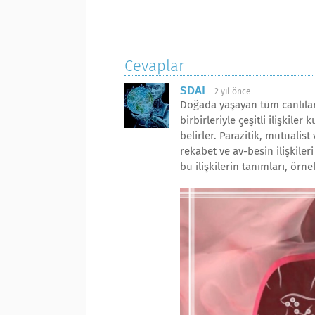
Cevaplar
SDAI
-
2 yıl önce
Doğada yaşayan tüm canlılar,
birbirleriyle çeşitli ilişkile
belirler. Parazitik, mutualis
rekabet ve av-besin ilişkile
bu ilişkilerin tanımları, örn