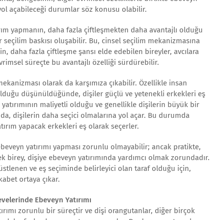
ol açabileceği durumlar söz konusu olabilir.
ırım yapmanın, daha fazla çiftleşmekten daha avantajlı olduğu
 seçilim baskısı oluşabilir. Bu, cinsel seçilim mekanizmasına
, daha fazla çiftleşme şansı elde edebilen bireyler, avcılara
imsel süreçte bu avantajlı özelliği sürdürebilir.
mekanizması olarak da karşımıza çıkabilir. Özellikle insan
lduğu düşünüldüğünde, dişiler güçlü ve yetenekli erkekleri eş
 yatırımının maliyetli olduğu ve genellikle dişilerin büyük bir
da, dişilerin daha seçici olmalarına yol açar. Bu durumda
atırım yapacak erkekleri eş olarak seçerler.
ebeveyn yatırımı yapması zorunlu olmayabilir; ancak pratikte,
ek birey, dişiye ebeveyn yatırımında yardımcı olmak zorundadır.
üstlenen ve eş seçiminde belirleyici olan taraf olduğu için,
kabet ortaya çıkar.
velerinde Ebeveyn Yatırımı
rımı zorunlu bir süreçtir ve dişi orangutanlar, diğer birçok