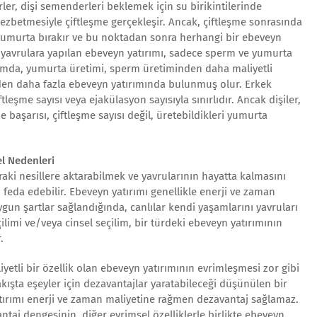
r, dişi semenderleri beklemek için su birikintilerinde
 cezbetmesiyle çiftleşme gerçekleşir. Ancak, çiftleşme sonrasında
yumurta bırakır ve bu noktadan sonra herhangi bir ebeveyn
 yavrulara yapılan ebeveyn yatırımı, sadece sperm ve yumurta
urumda, yumurta üretimi, sperm üretiminden daha maliyetli
rden daha fazla ebeveyn yatırımında bulunmuş olur. Erkek
tleşme sayısı veya ejakülasyon sayısıyla sınırlıdır. Ancak dişiler,
me başarısı, çiftleşme sayısı değil, üretebildikleri yumurta
l Nedenleri
nraki nesillere aktarabilmek ve yavrularının hayatta kalmasını
feda edebilir. Ebeveyn yatırımı genellikle enerji ve zaman
gun şartlar sağlandığında, canlılar kendi yaşamlarını yavruları
çilimi ve/veya cinsel seçilim, bir türdeki ebeveyn yatırımının
.
yetli bir özellik olan ebeveyn yatırımının evrimleşmesi zor gibi
bakışta eşeyler için dezavantajlar yaratabileceği düşünülen bir
atırımı enerji ve zaman maliyetine rağmen dezavantaj sağlamaz.
taj dengesinin, diğer evrimsel özelliklerle birlikte ebeveyn