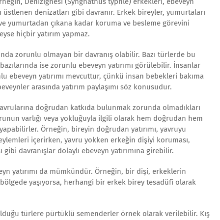
Örneğin, Deniziğnesi (Syngnathus typhle) erkekleri, ebeveyn
 üstlenen denizatları gibi davranır. Erkek bireyler, yumurtaları
r ve yumurtadan çıkana kadar koruma ve besleme görevini
deyse hiçbir yatırım yapmaz.
sında zorunlu olmayan bir davranış olabilir. Bazı türlerde bu
zılarında ise zorunlu ebeveyn yatırımı görülebilir. İnsanlar
nlu ebeveyn yatırımı mevcuttur, çünkü insan bebekleri bakıma
ebeveynler arasında yatırım paylaşımı söz konusudur.
 yavrularına doğrudan katkıda bulunmak zorunda olmadıkları
avrunun varlığı veya yokluğuyla ilgili olarak hem doğrudan hem
 yapabilirler. Örneğin, bireyin doğrudan yatırımı, yavruyu
ylemleri içerirken, yavru yokken erkeğin dişiyi koruması,
gibi davranışlar dolaylı ebeveyn yatırımına girebilir.
eyn yatırımı da mümkündür. Örneğin, bir dişi, erkeklerin
bölgede yaşıyorsa, herhangi bir erkek birey tesadüfi olarak
duğu türlere pürtüklü semenderler örnek olarak verilebilir. Kış