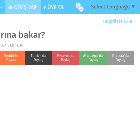
Select Language
▼
R
GİRİŞ YAP
ÜYE OL
Favorilere Ekle
arına bakar?
024 Salı 11:34
Reddit'te
Tumblr'da
Pinterest'te
WhatsApp'da
E-posta'da
Paylaş
Paylaş
Paylaş
Paylaş
Paylaş