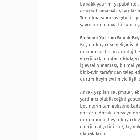
babalık yatırımı yapabilirle
artırmak amacıyla yavruların
Tenodera sinensis gibi bir p
yavrularının hayatta kalma ş
Ebeveyn Yatırımı Büyük Beyi
Beynin büyük ve gelişmiş olm
düşünülse de, bu avantaj ber
enerji bakımından oldukça m
işlevsel olmaması, bu maliy
bir beyin tarafından talep ed
durum beyin evrimiyle ilgili 
Ancak yapılan çalışmalar, e
yardımcı olabileceğini göst
beyinlerin tam gelişene kad
gösterir. Ancak, ebeveynleri
durumunda, beyin büyüklüğünü
enerji maliyetini karşılayar
olanak tanır.