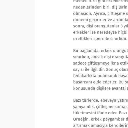
memeli türü gibi erkeklerde
nedenlerinden biri, dişilerin
olmasıdır. Ayrıca, çiftleşme 
dönemi geçirirler ve ardınd
sonra, dişi orangutanlar 3 y
erkekler ise neredeyse hiçbi
ürettikleri spermle sınırlıdır.
Bu bağlamda, erkek orangutan
sınırlıdır, ancak dişi orangu
sadece çiftleşmeye ikna etti
sayısı ile ilgilidir. Sonuç o
fedakarlıkta bulunarak haya
başarısını elde ederler. Bu ş
konusunda dişilere avantaj s
Bazı türlerde, ebeveyn yatırı
yamyamlık, çiftleşme sonrası
tüketmesini ifade eder. Bazı
Örneğin, erkek peygamber dev
artırmak amacıyla kendilerin