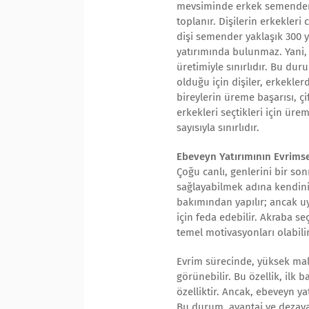
mevsiminde erkek semenderle
toplanır. Dişilerin erkekleri
dişi semender yaklaşık 300 
yatırımında bulunmaz. Yani,
üretimiyle sınırlıdır. Bu d
olduğu için dişiler, erkekle
bireylerin üreme başarısı, çif
erkekleri seçtikleri için üre
sayısıyla sınırlıdır.
Ebeveyn Yatırımının Evrimse
Çoğu canlı, genlerini bir so
sağlayabilmek adına kendini 
bakımından yapılır; ancak uy
için feda edebilir. Akraba se
temel motivasyonları olabilir
Evrim sürecinde, yüksek mali
görünebilir. Bu özellik, ilk 
özelliktir. Ancak, ebeveyn y
Bu durum, avantaj ve dezavan