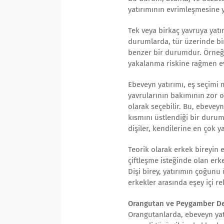
yatırımının evrimleşmesine y
Tek veya birkaç yavruya yat
durumlarda, tür üzerinde bir
benzer bir durumdur. Örneğin
yakalanma riskine rağmen evr
Ebeveyn yatırımı, eş seçimi 
yavrularının bakımının zor o
olarak seçebilir. Bu, ebeveyn
kısmını üstlendiği bir durum
dişiler, kendilerine en çok y
Teorik olarak erkek bireyin 
çiftleşme isteğinde olan erk
Dişi birey, yatırımın çoğunu 
erkekler arasında eşey içi re
Orangutan ve Peygamber De
Orangutanlarda, ebeveyn yatı