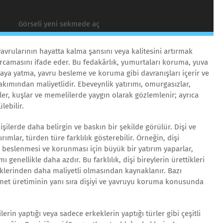
Görseli yeni sekmede aç
yavrularının hayatta kalma şansını veya kalitesini artırmak
rcamasını ifade eder. Bu fedakârlık, yumurtaları koruma, yuva
aya yatma, yavru besleme ve koruma gibi davranışları içerir ve
akımından maliyetlidir. Ebeveynlik yatırımı, omurgasızlar,
nler, kuşlar ve memelilerde yaygın olarak gözlemlenir; ayrıca
ebilir.
işilerde daha belirgin ve baskın bir şekilde görülür. Dişi ve
rımlar, türden türe farklılık gösterebilir. Örneğin, dişi
, beslenmesi ve korunması için büyük bir yatırım yaparlar,
ı genellikle daha azdır. Bu farklılık, dişi bireylerin ürettikleri
iklerinden daha maliyetli olmasından kaynaklanır. Bazı
met üretiminin yanı sıra dişiyi ve yavruyu koruma konusunda
erin yaptığı veya sadece erkeklerin yaptığı türler gibi çeşitli