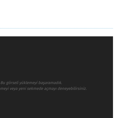
Bu görseli yüklemeyi başaramadık.
emeyi veya yeni sekmede açmayı deneyebilirsiniz.