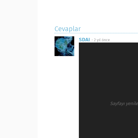
Cevaplar
SDAI
-
2 yıl önce
Sayfayı yenil