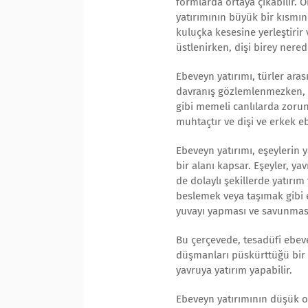
formlarda ortaya çıkabilir. 
yatırımının büyük bir kısmını
kuluçka kesesine yerleştiri
üstlenirken, dişi birey nere
Ebeveyn yatırımı, türler ara
davranış gözlemlenmezken, ba
gibi memeli canlılarda zoru
muhtaçtır ve dişi ve erkek 
Ebeveyn yatırımı, eşeylerin
bir alanı kapsar. Eşeyler, y
de dolaylı şekillerde yatırım
beslemek veya taşımak gibi e
yuvayı yapması ve savunması 
Bu çerçevede, tesadüfi ebev
düşmanları püskürttüğü bir 
yavruya yatırım yapabilir.
Ebeveyn yatırımının düşük ol