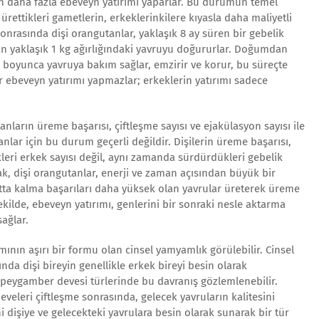
n daha fazla ebeveyn yatırımı yaparlar. Bu durumun temel
 ürettikleri gametlerin, erkeklerinkilere kıyasla daha maliyetli
sonrasında dişi orangutanlar, yaklaşık 8 ay süren bir gebelik
an yaklaşık 1 kg ağırlığındaki yavruyu doğururlar. Doğumdan
ıl boyunca yavruya bakım sağlar, emzirir ve korur, bu süreçte
r ebeveyn yatırımı yapmazlar; erkeklerin yatırımı sadece
ların üreme başarısı, çiftleşme sayısı ve ejakülasyon sayısı ile
tanlar için bu durum geçerli değildir. Dişilerin üreme başarısı,
kleri erkek sayısı değil, aynı zamanda sürdürdükleri gebelik
larak, dişi orangutanlar, enerji ve zaman açısından büyük bir
tta kalma başarıları daha yüksek olan yavrular üreterek üreme
ekilde, ebeveyn yatırımı, genlerini bir sonraki nesle aktarma
ağlar.
mının aşırı bir formu olan cinsel yamyamlık görülebilir. Cinsel
nda dişi bireyin genellikle erkek bireyi besin olarak
 peygamber devesi türlerinde bu davranış gözlemlenebilir.
eleri çiftleşme sonrasında, gelecek yavruların kalitesini
i dişiye ve gelecekteki yavrulara besin olarak sunarak bir tür