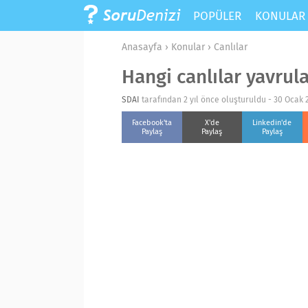
POPÜLER
KONULA
Anasayfa
›
Konular
›
Canlılar
Hangi canlılar yavrul
SDAI
tarafından 2 yıl önce oluşturuldu -
30 Ocak 2
Facebook'ta
X'de
Linkedin'de
Paylaş
Paylaş
Paylaş