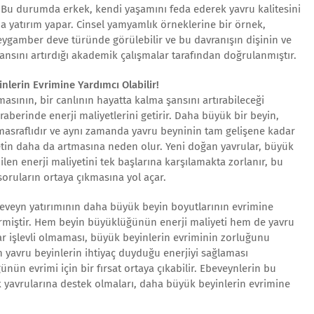
r. Bu durumda erkek, kendi yaşamını feda ederek yavru kalitesini
a yatırım yapar. Cinsel yamyamlık örneklerine bir örnek,
eygamber deve türünde görülebilir ve bu davranışın dişinin ve
ansını artırdığı akademik çalışmalar tarafından doğrulanmıştır.
nlerin Evrimine Yardımcı Olabilir!
asının, bir canlının hayatta kalma şansını artırabileceği
aberinde enerji maliyetlerini getirir. Daha büyük bir beyin,
asraflıdır ve aynı zamanda yavru beyninin tam gelişene kadar
etin daha da artmasına neden olur. Yeni doğan yavrular, büyük
ilen enerji maliyetini tek başlarına karşılamakta zorlanır, bu
soruların ortaya çıkmasına yol açar.
beveyn yatırımının daha büyük beyin boyutlarının evrimine
ermiştir. Hem beyin büyüklüğünün enerji maliyeti hem de yavru
ar işlevli olmaması, büyük beyinlerin evriminin zorluğunu
n yavru beyinlerin ihtiyaç duyduğu enerjiyi sağlaması
n evrimi için bir fırsat ortaya çıkabilir. Ebeveynlerin bu
ak yavrularına destek olmaları, daha büyük beyinlerin evrimine