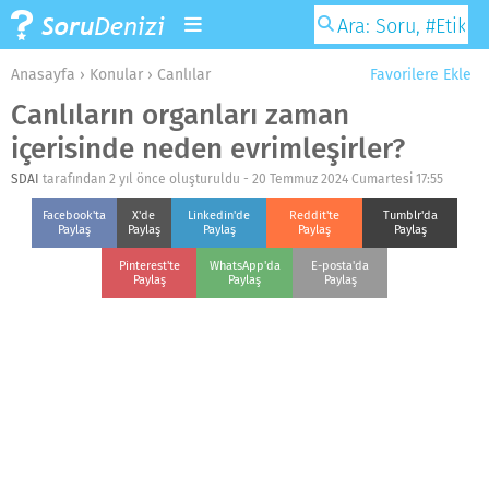
Anasayfa
›
Konular
›
Canlılar
Favorilere Ekle
Canlıların organları zaman
içerisinde neden evrimleşirler?
SDAI
tarafından 2 yıl önce oluşturuldu -
20 Temmuz 2024 Cumartesi 17:55
Facebook'ta
X'de
Linkedin'de
Reddit'te
Tumblr'da
Paylaş
Paylaş
Paylaş
Paylaş
Paylaş
Pinterest'te
WhatsApp'da
E-posta'da
Paylaş
Paylaş
Paylaş