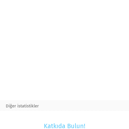
Diğer istatistikler
Katkıda Bulun!