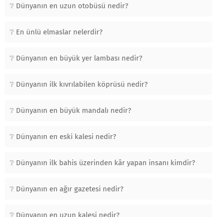
Dünyanın en uzun otobüsü nedir?
En ünlü elmaslar nelerdir?
Dünyanın en büyük yer lambası nedir?
Dünyanın ilk kıvrılabilen köprüsü nedir?
Dünyanın en büyük mandalı nedir?
Dünyanın en eski kalesi nedir?
Dünyanın ilk bahis üzerinden kâr yapan insanı kimdir?
Dünyanın en ağır gazetesi nedir?
Dünyanın en uzun kalesi nedir?