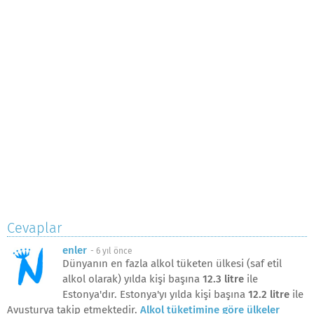
Cevaplar
enler
-
6 yıl önce
Dünyanın en fazla alkol tüketen ülkesi (saf etil
alkol olarak) yılda kişi başına
12.3 litre
ile
Estonya'dır. Estonya'yı yılda kişi başına
12.2 litre
ile
Avusturya takip etmektedir.
Alkol tüketimine göre ülkeler