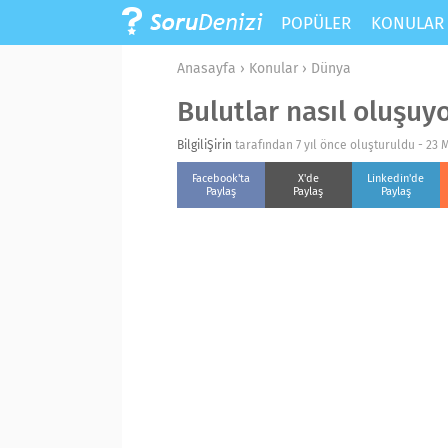
POPÜLER
KONULA
Anasayfa
›
Konular
›
Dünya
Bulutlar nasıl oluşuy
BilgiliŞirin
tarafından 7 yıl önce oluşturuldu -
23 
Facebook'ta
X'de
Linkedin'de
Paylaş
Paylaş
Paylaş