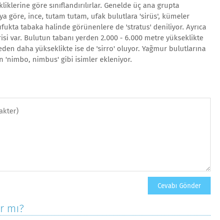
kliklerine göre sınıflandırılırlar. Genelde üç ana grupta
ya göre, ince, tutam tutam, ufak bulutlara 'sirüs', kümeler
ufukta tabaka halinde görünenlere de 'stratus' deniliyor. Ayrıca
risi var. Bulutun tabanı yerden 2.000 - 6.000 metre yükseklikte
reden daha yükseklikte ise de 'sirro' oluyor. Yağmur bulutlarına
n 'nimbo, nimbus' gibi isimler ekleniyor.
ar mı?