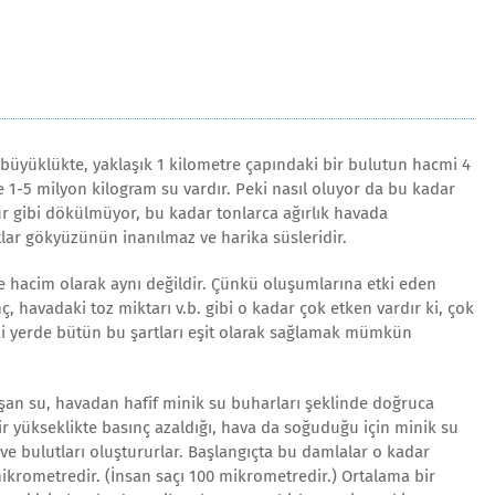
üyüklükte, yaklaşık 1 kilometre çapındaki bir bulutun hacmi 4
 1-5 milyon kilogram su vardır. Peki nasıl oluyor da bu kadar
 gibi dökülmüyor, bu kadar tonlarca ağırlık havada
lar gökyüzünün inanılmaz ve harika süsleridir.
 ve hacim olarak aynı değildir. Çünkü oluşumlarına etki eden
nç, havadaki toz miktarı v.b. gibi o kadar çok etken vardır ki, çok
i yerde bütün bu şartları eşit olarak sağlamak mümkün
an su, havadan hafif minik su buharları şeklinde doğruca
bir yükseklikte basınç azaldığı, hava da soğuduğu için minik su
 ve bulutları oluştururlar. Başlangıçta bu damlalar o kadar
mikrometredir. (İnsan saçı 100 mikrometredir.) Ortalama bir