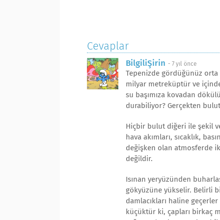
Cevaplar
BilgiliŞirin
-
7 yıl önce
Tepenizde gördüğünüz orta b
milyar metreküptür ve içinde
su başımıza kovadan dökülür
durabiliyor? Gerçekten bulut
Hiçbir bulut diğeri ile şekil
hava akımları, sıcaklık, bası
değişken olan atmosferde ik
değildir.
Isınan yeryüzünden buharlaş
gökyüzüne yükselir. Belirli 
damlacıkları haline geçerler
küçüktür ki, çapları birkaç 