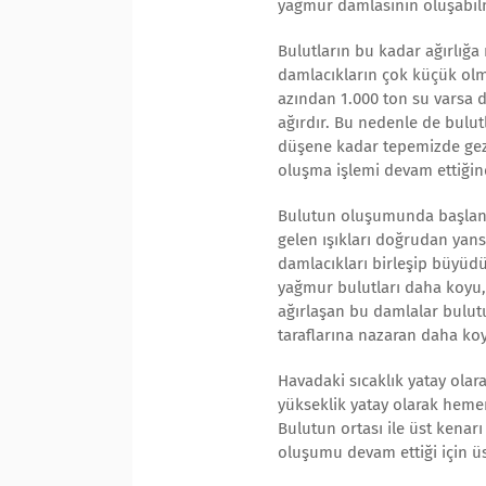
yağmur damlasının oluşabilm
Bulutların bu kadar ağırlığ
damlacıkların çok küçük olma
azından 1.000 ton su varsa 
ağırdır. Bu nedenle de bulutl
düşene kadar tepemizde gez
oluşma işlemi devam ettiğin
Bulutun oluşumunda başlangı
gelen ışıkları doğrudan yans
damlacıkları birleşip büyüdük
yağmur bulutları daha koyu, 
ağırlaşan bu damlalar bulutu
taraflarına nazaran daha koy
Havadaki sıcaklık yatay olar
yükseklik yatay olarak heme
Bulutun ortası ile üst kenarı
oluşumu devam ettiği için üst