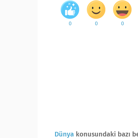
0
0
0
Dünya
konusundaki bazı be