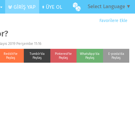
Select Language
▼
R
GİRİŞ YAP
ÜYE OL
Favorilere Ekle
or?
Mayıs 2019 Perşembe 11:16
Reddit'te
Tumblr'da
Pinterest'te
WhatsApp'da
E-posta'da
Paylaş
Paylaş
Paylaş
Paylaş
Paylaş