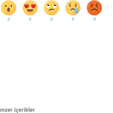
0
0
0
0
0
nzer içerikler