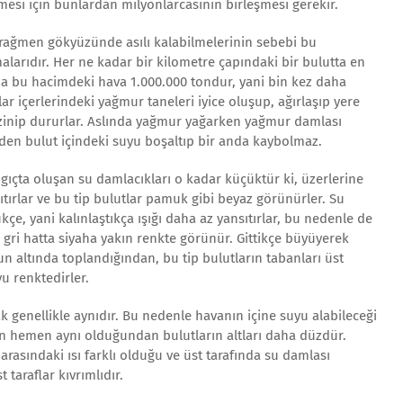
esi için bunlardan milyonlarcasının birleşmesi gerekir.
a rağmen gökyüzünde asılı kalabilmelerinin sebebi bu
larıdır. Her ne kadar bir kilometre çapındaki bir bulutta en
da bu hacimdeki hava 1.000.000 tondur, yani bin kez daha
ar içerlerindeki yağmur taneleri iyice oluşup, ağırlaşıp yere
inip dururlar. Aslında yağmur yağarken yağmur damlası
den bulut içindeki suyu boşaltıp bir anda kaybolmaz.
çta oluşan su damlacıkları o kadar küçüktür ki, üzerlerine
ıtırlar ve bu tip bulutlar pamuk gibi beyaz görünürler. Su
çe, yani kalınlaştıkça ışığı daha az yansıtırlar, bu nedenle de
gri hatta siyaha yakın renkte görünür. Gittikçe büyüyerek
n altında toplandığından, bu tip bulutların tabanları üst
u renktedirler.
ak genellikle aynıdır. Bu nedenle havanın içine suyu alabileceği
n hemen aynı olduğundan bulutların altları daha düzdür.
 arasındaki ısı farklı olduğu ve üst tarafında su damlası
 taraflar kıvrımlıdır.