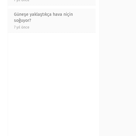
7 yıl önce
Güneşe yaklaştıkça hava niçin
soğuyor?
7 yıl önce