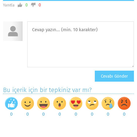
0
0
Yanıtla
Bu içerik için bir tepkiniz var mı?
0
0
0
0
0
0
0
0