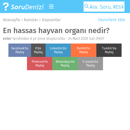
Anasayfa
›
Konular
›
Hayvanlar
Favorilere Ekle
En hassas hayvan organı nedir?
enler
tarafından 6 yıl önce oluşturuldu -
24 Mart 2020 Salı 09:01
Facebook'ta
X'de
Linkedin'de
Reddit'te
Tumblr'da
Paylaş
Paylaş
Paylaş
Paylaş
Paylaş
Pinterest'te
WhatsApp'da
E-posta'da
Paylaş
Paylaş
Paylaş