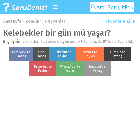
Anasayfa
›
Konular
›
Hayvanlar
Favorilere Ekle
Kelebekler bir gün mü yaşar?
BilgiliŞirin
tarafından 7 yıl önce oluşturuldu -
6 Temmuz 2019 Cumartesi 07:25
Facebook'ta
X'de
Linkedin'de
Reddit'te
Tumblr'da
Paylaş
Paylaş
Paylaş
Paylaş
Paylaş
Pinterest'te
WhatsApp'da
E-posta'da
Paylaş
Paylaş
Paylaş