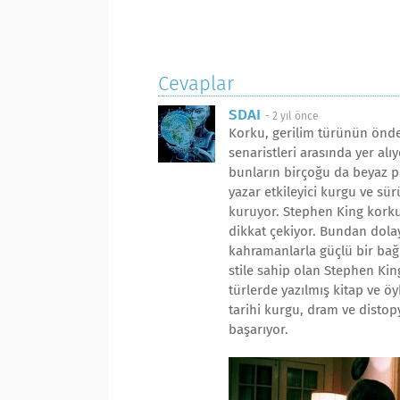
Cevaplar
SDAI
-
2 yıl önce
Korku, gerilim türünün önde
senaristleri arasında yer alı
bunların birçoğu da beyaz pe
yazar etkileyici kurgu ve sürü
kuruyor. Stephen King korku k
dikkat çekiyor. Bundan dola
kahramanlarla güçlü bir bağ
stile sahip olan Stephen Ki
türlerde yazılmış kitap ve öy
tarihi kurgu, dram ve distop
başarıyor.