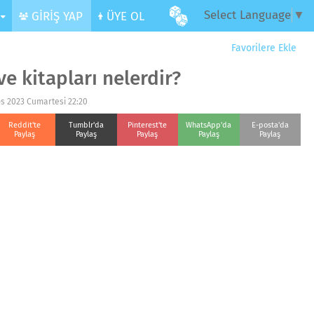
Select Language
▼
R
GİRİŞ YAP
ÜYE OL
Favorilere Ekle
e kitapları nelerdir?
os 2023 Cumartesi 22:20
Reddit'te
Tumblr'da
Pinterest'te
WhatsApp'da
E-posta'da
Paylaş
Paylaş
Paylaş
Paylaş
Paylaş