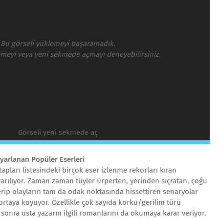
Bu görseli yüklemeyi başaramadık.
emeyi veya yeni sekmede açmayı deneyebilirsiniz.
Görseli yeni sekmede aç
yarlanan Popüler Eserleri
apları listesindeki birçok eser izlenme rekorları kıran
aktarılıyor. Zaman zaman tüyler ürperten, yerinden sıçratan, çoğu
gerip olayların tam da odak noktasında hissettiren senaryolar
rtaya koyuyor. Özellikle çok sayıda korku/gerilim türü
n sonra usta yazarın ilgili romanlarını da okumaya karar veriyor.