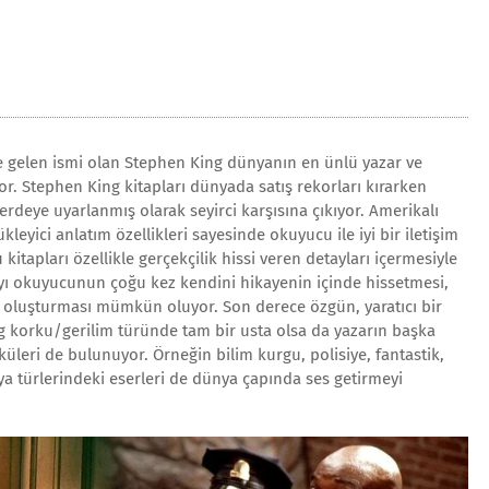
 gelen ismi olan Stephen King dünyanın en ünlü yazar ve
yor. Stephen King kitapları dünyada satış rekorları kırarken
rdeye uyarlanmış olarak seyirci karşısına çıkıyor. Amerikalı
kleyici anlatım özellikleri sayesinde okuyucu ile iyi bir iletişim
itapları özellikle gerçekçilik hissi veren detayları içermesiyle
yı okuyucunun çoğu kez kendini hikayenin içinde hissetmesi,
 oluşturması mümkün oluyor. Son derece özgün, yaratıcı bir
ng korku/gerilim türünde tam bir usta olsa da yazarın başka
küleri de bulunuyor. Örneğin bilim kurgu, polisiye, fantastik,
ya türlerindeki eserleri de dünya çapında ses getirmeyi