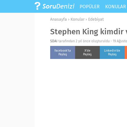
POPÜLER
KONULA
Anasayfa
›
Konular
›
Edebiyat
Stephen King kimdir v
SDAI
tarafından 2 yıl önce oluşturuldu -
19 Ağust
Facebook'ta
X'de
Linkedin'de
Paylaş
Paylaş
Paylaş