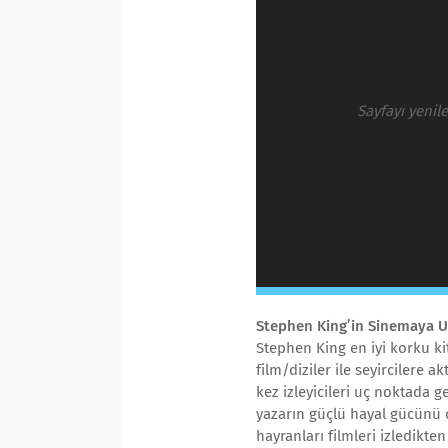
Sayfayı yenil
Stephen King’in Sinemaya U
Stephen King en iyi korku kit
film/diziler ile seyircilere 
kez izleyicileri uç noktada 
yazarın güçlü hayal gücünü o
hayranları filmleri izledikte