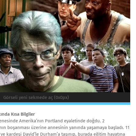
Görseli yeni sekmede aç (0x0px)
nda Kısa Bilgiler
senesinde Amerika’nın Portland eyaletinde doğdu. 2
nın boşanması üzerine annesinin yanında yaşamaya başladı. 11
 ve kardeşi David’le Durham’a taşınıp, burada eğitim hayatına