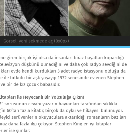
Görseli yeni sekmede aç (0x0px)
me giren birçok işi olsa da insanları biraz hayattan kopardığı
 televizyon düşkünü olmadığını ve daha çok radyo sevdiğini de
adıkları evde kendi kurdukları 3 adet radyo istasyonu olduğu da
ce ile tutkulu bir aşk yaşayıp 1972 senesinde evlenen Stephen
ve bir de kız çocuk babasıdır.
tapları ile Heyecanlı Bir Yolculuğa Çıkın!
?” sorusunun cevabı yazarın hayranları tarafından sıklıkla
’in 60’tan fazla kitabı; birçok da öykü ve hikayesi bulunuyor.
leyici serüvenlerin okuyuculara aktarıldığı romanların bazıları
az daha fazla ilgi çekiyor. Stephen King en iyi kitapları
rler ise şunlar: