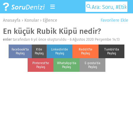
Anasayfa
›
Konular
›
Eğlence
Favorilere Ekle
En küçük Rubik Küpü nedir?
enler
tarafından 6 yıl önce oluşturuldu -
6 Ağustos 2020 Perşembe 14:13
Facebook'ta
X'de
Linkedin'de
Reddit'te
Tumblr'da
Paylaş
Paylaş
Paylaş
Paylaş
Paylaş
Pinterest'te
WhatsApp'da
E-posta'da
Paylaş
Paylaş
Paylaş