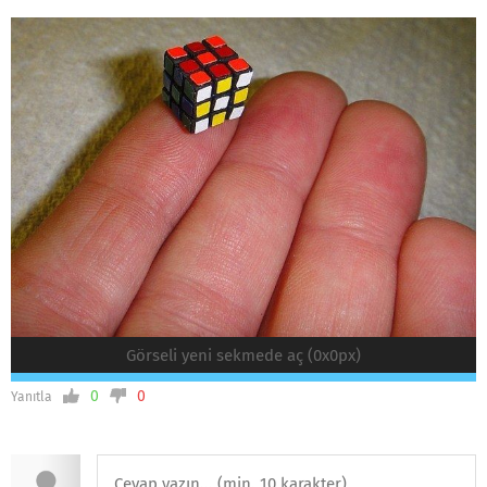
Görseli yeni sekmede aç (0x0px)
0
0
Yanıtla