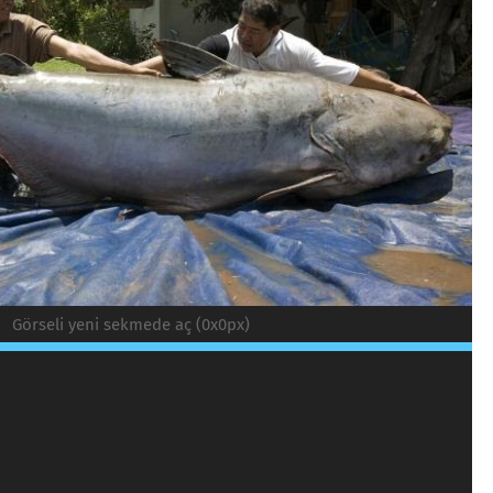
Görseli yeni sekmede aç (0x0px)