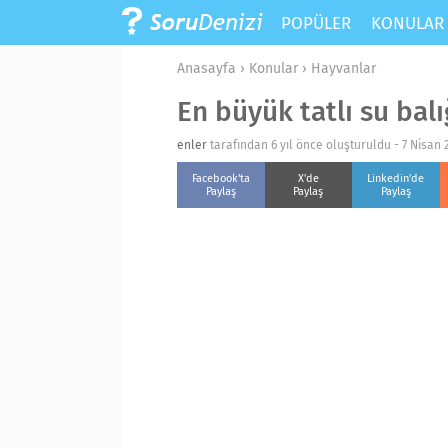
POPÜLER
KONULA
Anasayfa
›
Konular
›
Hayvanlar
En büyük tatlı su balı
enler
tarafından 6 yıl önce oluşturuldu -
7 Nisan 
Facebook'ta
X'de
Linkedin'de
Paylaş
Paylaş
Paylaş