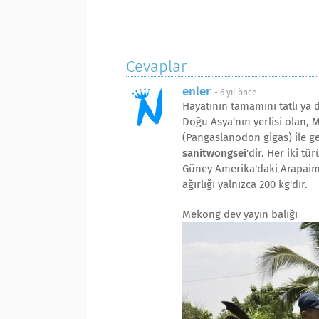
Cevaplar
enler
-
6 yıl önce
Hayatının tamamını tatlı ya d
Doğu Asya'nın yerlisi olan,
(Pangaslanodon gigas) ile 
sanitwongsei
'dir. Her iki t
Güney Amerika'daki Arapaima 
ağırlığı yalnızca 200 kg'dır.
Mekong dev yayın balığı