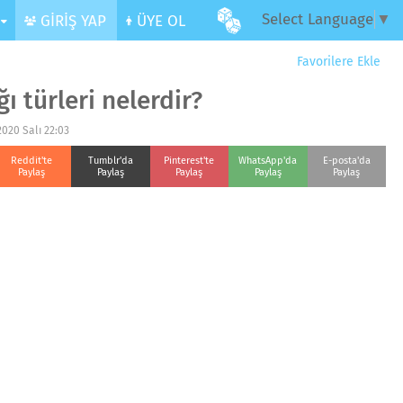
Select Language
▼
R
GİRİŞ YAP
ÜYE OL
Favorilere Ekle
ğı türleri nelerdir?
2020 Salı 22:03
Reddit'te
Tumblr'da
Pinterest'te
WhatsApp'da
E-posta'da
Paylaş
Paylaş
Paylaş
Paylaş
Paylaş