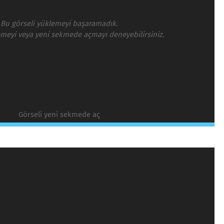
Bu görseli yüklemeyi başaramadık.
emeyi veya yeni sekmede açmayı deneyebilirsiniz.
Görseli yeni sekmede aç