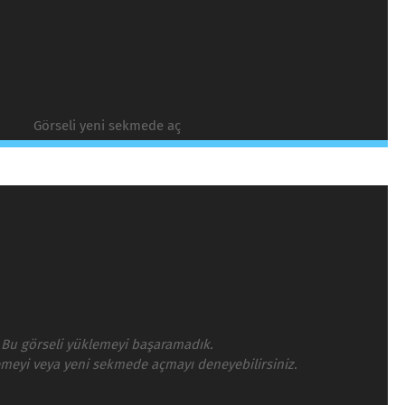
Görseli yeni sekmede aç
Bu görseli yüklemeyi başaramadık.
emeyi veya yeni sekmede açmayı deneyebilirsiniz.