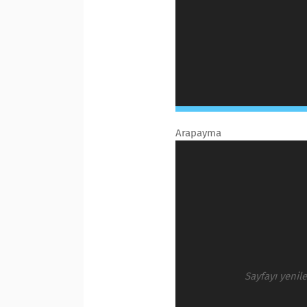
Arapayma
Sayfayı yenil