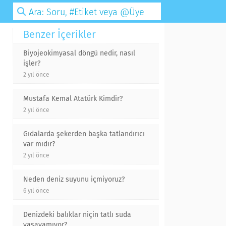
Benzer İçerikler
Biyojeokimyasal döngü nedir, nasıl
işler?
2 yıl önce
Mustafa Kemal Atatürk Kimdir?
2 yıl önce
Gıdalarda şekerden başka tatlandırıcı
var mıdır?
2 yıl önce
Neden deniz suyunu içmiyoruz?
6 yıl önce
Denizdeki balıklar niçin tatlı suda
yaşayamıyor?