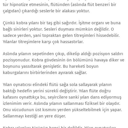
tür hipnotize etmesinin, flütünden (aslında flüt benzeri bir
çalgıdan) çıkardığı seslerle bir alakası yoktur.
Çünkü kobra yılanı bir taş gibi sağırdır. İşitme organı ve buna
bağlı sinirleri yoktur. Sesleri duyması mümkün değildir. O
sadece yerden, yani topraktan gelen titreşimleri hissedebilir.
Yılanlar titreşimlere karşı çok hassastırlar.
Aslında yılanın sepetinden çıkıp, dikelip aldığı pozisyon saldırı
pozisyonudur. Kobra gövdesinin ön bölümünü havaya diker ve
boynunu yassıltarak genişletir. Bu hareketi boyun
kaburgalarını birbirlerinden ayırarak sağlar.
Yılan oynatıcısı elindeki flütü sağa sola sallayarak yılanın
baktığı hedefin yerini sürekli değiştirir. Yılan flüte doğru
kafasını oynattıkça bu, seyircilere sanki yılan dans ediyormuş
izlenimim verir. Aslında yılanın sallanması fiziksel bir olaydır.
Onu vücudunun üst kısmını yerden yükseltebilmek için yapar.
Sallanmayı kestiği an yere düşer.