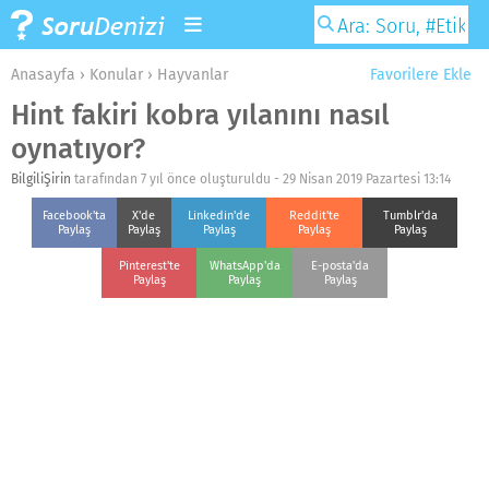
Anasayfa
›
Konular
›
Hayvanlar
Favorilere Ekle
Hint fakiri kobra yılanını nasıl
oynatıyor?
BilgiliŞirin
tarafından 7 yıl önce oluşturuldu -
29 Nisan 2019 Pazartesi 13:14
Facebook'ta
X'de
Linkedin'de
Reddit'te
Tumblr'da
Paylaş
Paylaş
Paylaş
Paylaş
Paylaş
Pinterest'te
WhatsApp'da
E-posta'da
Paylaş
Paylaş
Paylaş