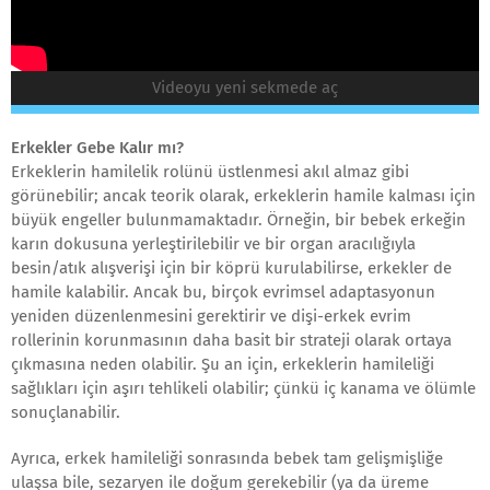
Videoyu yeni sekmede aç
Erkekler Gebe Kalır mı?
Erkeklerin hamilelik rolünü üstlenmesi akıl almaz gibi
görünebilir; ancak teorik olarak, erkeklerin hamile kalması için
büyük engeller bulunmamaktadır. Örneğin, bir bebek erkeğin
karın dokusuna yerleştirilebilir ve bir organ aracılığıyla
besin/atık alışverişi için bir köprü kurulabilirse, erkekler de
hamile kalabilir. Ancak bu, birçok evrimsel adaptasyonun
yeniden düzenlenmesini gerektirir ve dişi-erkek evrim
rollerinin korunmasının daha basit bir strateji olarak ortaya
çıkmasına neden olabilir. Şu an için, erkeklerin hamileliği
sağlıkları için aşırı tehlikeli olabilir; çünkü iç kanama ve ölümle
sonuçlanabilir.
Ayrıca, erkek hamileliği sonrasında bebek tam gelişmişliğe
ulaşsa bile, sezaryen ile doğum gerekebilir (ya da üreme