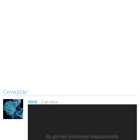
Cevaplar
SDAI
-
2 yıl önce
Bu görseli yüklemeyi başaramadık.