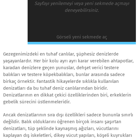
Sayfayı yenilemeyi veya yeni sekmede açmayı
deneyebilirsiniz.
Görseli yeni sekmede aç
Gezegenimizdeki en tuhaf canlılar, şüphesiz denizlerde
yaşayanlardır. Her bir kolu ayrı ayrı karar verebilen ahtapotlar,
karadan denizlere geçen yunuslar, dehşet verici testere
balıkları ve testere köpekbalıkları, bunlar arasında sadece
birkaç örnektir. Fantastik hikayelerde sıklıkla kullanılan
denizatları da bu tuhaf deniz canlılarından biridir.
Denizatlarının en dikkat çekici özelliklerinden biri, erkeklerin
gebelik sürecini üstlenmeleridir.
Ancak denizatlarının sıra dışı özellikleri sadece bununla sınırlı
değildir. Balık olduklarını öğrenen birçok insanı şaşırtan
denizatları, tüp şeklinde kaynaşmış ağızları, vücutlarını
kaplayan dış iskeletleri, dikey vücut yapıları, köşeli kuyrukları