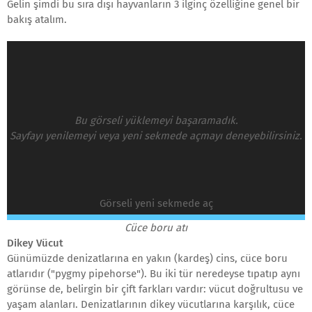
Gelin şimdi bu sıra dışı hayvanların 3 ilginç özelliğine genel bir
bakış atalım.
Bu görseli yüklemeyi başaramadık.
Sayfayı yenilemeyi veya yeni sekmede açmayı deneyebilirsiniz.
Görseli yeni sekmede aç
Cüce boru atı
Dikey Vücut
Günümüzde denizatlarına en yakın (kardeş) cins, cüce boru
atlarıdır ("pygmy pipehorse"). Bu iki tür neredeyse tıpatıp aynı
görünse de, belirgin bir çift farkları vardır: vücut doğrultusu ve
yaşam alanları. Denizatlarının dikey vücutlarına karşılık, cüce