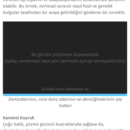
olabilir. Bu örnek, evrimsel sürecin nasıl fosil ve genetik
bulgular tarafından bir araya getirildiğini gösteren bir örnektir.
Bu görseli yüklemeyi başaramadık.
Sayfayı yenilemeyi veya yeni sekmede açmayı deneyebilirsiniz.
Görseli yeni sekmede aç
Denizatlarının, cüce boru atlarının ve deniziğnelerinin soy
hatları
Karemsi Kuyruk
Çoğu balık, yüzme gücünü kuyruklarıyla sağlasa da,