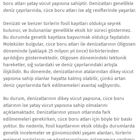
boru atları yatay vücut yapısına sahiptir. Denizatları genellikle
deniz çayırlarında, cüce boru atları ise alg resiflerinde yaşarlar.
Denizatı ve benzer türlerin fosil kayıtları oldukça seyrek
bulunur, ve bulunanlar genellikle eksik bir süreci göstermez.
Bu durumda genetik kayıtlara başvurmak oldukça faydalıdır.
Moleküler bulgular, cüce boru atları ile denizatlarının Oligosen
döneminde (yaklaşık 25 milyon yıl önce) birbirlerinden
ayrıldığını göstermektedir. Oligosen dönemindeki tektonik
hareketler, sığ sulardaki ve deniz çayırlarındaki artışla
ilişkilidir. Bu dönemde, denizatlarının atalarından dikey vücut
yapısına sahip olanlar hayatta kalmış olabilir, çünkü artan
deniz çayırlarında fark edilmemeleri avantaj sağlıyordu.
Bu durum, denizatlarının dikey vücut yapısına, cüce boru
atlarının ise yatay vücut yapısına sahip olmalarını
açıklamaktadır. Denizatlarının yosun otlarında fark
edilmemeleri gerekirken, cüce boru atları için böyle bir baskı
yoktur. Bu nedenle, fosil kayıtlarının eksik olduğu durumlarda
genetik incelemeler ve günümüzdeki yaşam alanları, türlerin
evrimsel ayrılışlarını ve adaptasyonlarını anlamamıza yardımcı