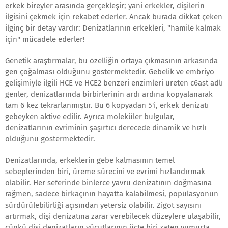
erkek bireyler arasında gerçekleşir; yani erkekler, dişilerin
ilgisini çekmek için rekabet ederler. Ancak burada dikkat çeken
ilginç bir detay vardır: Denizatlarının erkekleri, "hamile kalmak
için" mücadele ederler!
Genetik araştırmalar, bu özelliğin ortaya çıkmasının arkasında
gen çoğalması olduğunu göstermektedir. Gebelik ve embriyo
gelişimiyle ilgili HCE ve HCE2 benzeri enzimleri üreten c6ast adlı
genler, denizatlarında birbirlerinin ardı ardına kopyalanarak
tam 6 kez tekrarlanmıştır. Bu 6 kopyadan 5'i, erkek denizatı
gebeyken aktive edilir. Ayrıca moleküler bulgular,
denizatlarının evriminin şaşırtıcı derecede dinamik ve hızlı
olduğunu göstermektedir.
Denizatlarında, erkeklerin gebe kalmasının temel
sebeplerinden biri, üreme sürecini ve evrimi hızlandırmak
olabilir. Her seferinde binlerce yavru denizatının doğmasına
rağmen, sadece birkaçının hayatta kalabilmesi, popülasyonun
sürdürülebilirliği açısından yetersiz olabilir. Zigot sayısını
artırmak, dişi denizatına zarar verebilecek düzeylere ulaşabilir,
çünkü dişi denizatların vücutlarının üçte biri zaten yumurta