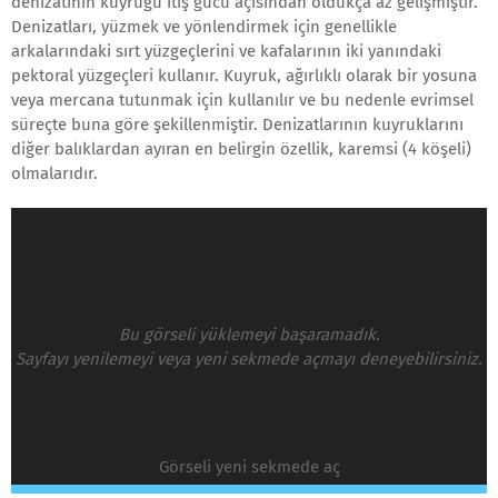
denizatının kuyruğu itiş gücü açısından oldukça az gelişmiştir.
Denizatları, yüzmek ve yönlendirmek için genellikle
arkalarındaki sırt yüzgeçlerini ve kafalarının iki yanındaki
pektoral yüzgeçleri kullanır. Kuyruk, ağırlıklı olarak bir yosuna
veya mercana tutunmak için kullanılır ve bu nedenle evrimsel
süreçte buna göre şekillenmiştir. Denizatlarının kuyruklarını
diğer balıklardan ayıran en belirgin özellik, karemsi (4 köşeli)
olmalarıdır.
Bu görseli yüklemeyi başaramadık.
Sayfayı yenilemeyi veya yeni sekmede açmayı deneyebilirsiniz.
Görseli yeni sekmede aç