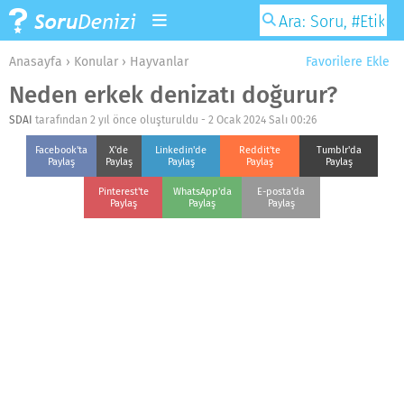
Anasayfa
›
Konular
›
Hayvanlar
Favorilere Ekle
Neden erkek denizatı doğurur?
SDAI
tarafından 2 yıl önce oluşturuldu -
2 Ocak 2024 Salı 00:26
Facebook'ta
X'de
Linkedin'de
Reddit'te
Tumblr'da
Paylaş
Paylaş
Paylaş
Paylaş
Paylaş
Pinterest'te
WhatsApp'da
E-posta'da
Paylaş
Paylaş
Paylaş