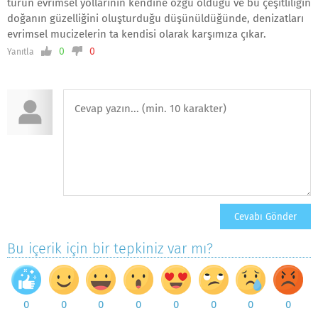
türün evrimsel yollarının kendine özgü olduğu ve bu çeşitliliğin
doğanın güzelliğini oluşturduğu düşünüldüğünde, denizatları
evrimsel mucizelerin ta kendisi olarak karşımıza çıkar.
0
0
Yanıtla
Bu içerik için bir tepkiniz var mı?
0
0
0
0
0
0
0
0