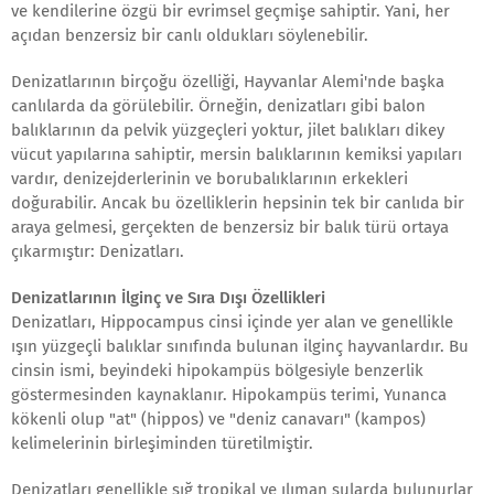
ve kendilerine özgü bir evrimsel geçmişe sahiptir. Yani, her
açıdan benzersiz bir canlı oldukları söylenebilir.
Denizatlarının birçoğu özelliği, Hayvanlar Alemi'nde başka
canlılarda da görülebilir. Örneğin, denizatları gibi balon
balıklarının da pelvik yüzgeçleri yoktur, jilet balıkları dikey
vücut yapılarına sahiptir, mersin balıklarının kemiksi yapıları
vardır, denizejderlerinin ve borubalıklarının erkekleri
doğurabilir. Ancak bu özelliklerin hepsinin tek bir canlıda bir
araya gelmesi, gerçekten de benzersiz bir balık türü ortaya
çıkarmıştır: Denizatları.
Denizatlarının İlginç ve Sıra Dışı Özellikleri
Denizatları, Hippocampus cinsi içinde yer alan ve genellikle
ışın yüzgeçli balıklar sınıfında bulunan ilginç hayvanlardır. Bu
cinsin ismi, beyindeki hipokampüs bölgesiyle benzerlik
göstermesinden kaynaklanır. Hipokampüs terimi, Yunanca
kökenli olup "at" (hippos) ve "deniz canavarı" (kampos)
kelimelerinin birleşiminden türetilmiştir.
Denizatları genellikle sığ tropikal ve ılıman sularda bulunurlar