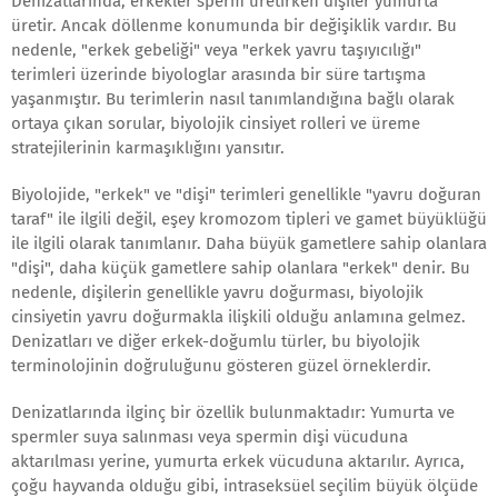
Denizatlarında, erkekler sperm üretirken dişiler yumurta
üretir. Ancak döllenme konumunda bir değişiklik vardır. Bu
nedenle, "erkek gebeliği" veya "erkek yavru taşıyıcılığı"
terimleri üzerinde biyologlar arasında bir süre tartışma
yaşanmıştır. Bu terimlerin nasıl tanımlandığına bağlı olarak
ortaya çıkan sorular, biyolojik cinsiyet rolleri ve üreme
stratejilerinin karmaşıklığını yansıtır.
Biyolojide, "erkek" ve "dişi" terimleri genellikle "yavru doğuran
taraf" ile ilgili değil, eşey kromozom tipleri ve gamet büyüklüğü
ile ilgili olarak tanımlanır. Daha büyük gametlere sahip olanlara
"dişi", daha küçük gametlere sahip olanlara "erkek" denir. Bu
nedenle, dişilerin genellikle yavru doğurması, biyolojik
cinsiyetin yavru doğurmakla ilişkili olduğu anlamına gelmez.
Denizatları ve diğer erkek-doğumlu türler, bu biyolojik
terminolojinin doğruluğunu gösteren güzel örneklerdir.
Denizatlarında ilginç bir özellik bulunmaktadır: Yumurta ve
spermler suya salınması veya spermin dişi vücuduna
aktarılması yerine, yumurta erkek vücuduna aktarılır. Ayrıca,
çoğu hayvanda olduğu gibi, intraseksüel seçilim büyük ölçüde