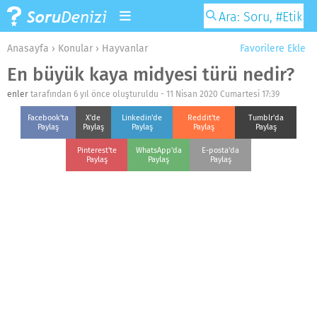
Anasayfa
›
Konular
›
Hayvanlar
Favorilere Ekle
En büyük kaya midyesi türü nedir?
enler
tarafından 6 yıl önce oluşturuldu -
11 Nisan 2020 Cumartesi 17:39
Facebook'ta
X'de
Linkedin'de
Reddit'te
Tumblr'da
Paylaş
Paylaş
Paylaş
Paylaş
Paylaş
Pinterest'te
WhatsApp'da
E-posta'da
Paylaş
Paylaş
Paylaş