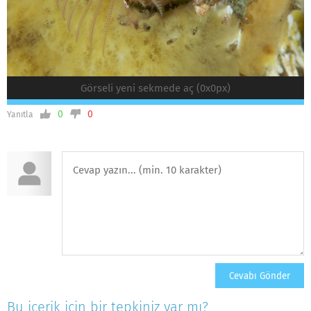
Görseli yeni sekmede aç (0x0px)
0
0
Yanıtla
Bu içerik için bir tepkiniz var mı?