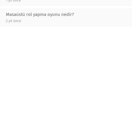
1 yıl önce
Masaüstü rol yapma oyunu nedir?
2 yıl önce