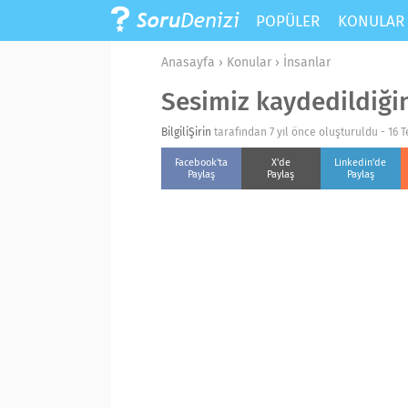
POPÜLER
KONULA
Anasayfa
›
Konular
›
İnsanlar
Sesimiz kaydedildiğin
BilgiliŞirin
tarafından 7 yıl önce oluşturuldu -
16 
Facebook'ta
X'de
Linkedin'de
Paylaş
Paylaş
Paylaş