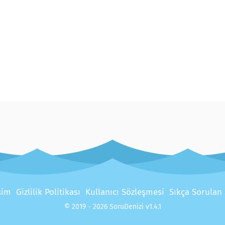
işim
Gizlilik Politikası
Kullanıcı Sözleşmesi
Sıkça Sorulan
© 2019 - 2026 SoruDenizi v1.4.1