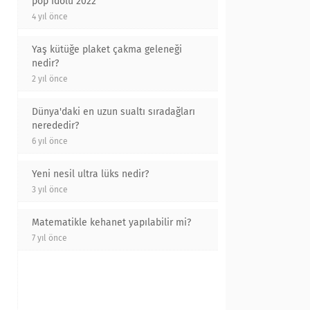
pop İdolü 2022
4 yıl önce
Yaş kütüğe plaket çakma geleneği
nedir?
2 yıl önce
Dünya'daki en uzun sualtı sıradağları
nerededir?
6 yıl önce
Yeni nesil ultra lüks nedir?
3 yıl önce
Matematikle kehanet yapılabilir mi?
7 yıl önce