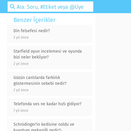
Benzer İçerikler
Din felsefesi nedir?
2 yıl önce
Starfield oyun incelemesi ve oyunda
bizi neler bekliyor?
2 yıl önce
Gözün canlılarda farklılık
göstermesinin sebebi nedir?
2 yıl önce
Telefonda ses ne kadar hızlı gidiyor?
7 yıl önce
Schrödinger'in kedisine noldu ve
kuantum mekaniği nedir?-