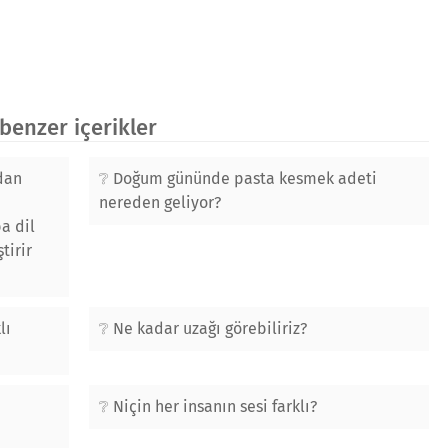
enzer içerikler
ndan
Doğum gününde pasta kesmek adeti
nereden geliyor?
a dil
tirir
lı
Ne kadar uzağı görebiliriz?
Niçin her insanın sesi farklı?