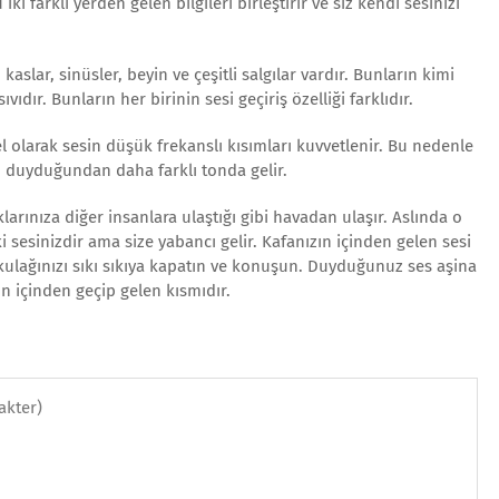
iki farklı yerden gelen bilgileri birleştirir ve siz kendi sesinizi
kaslar, sinüsler, beyin ve çeşitli salgılar vardır. Bunların kimi
vıdır. Bunların her birinin sesi geçiriş özelliği farklıdır.
el olarak sesin düşük frekanslı kısımları kuvvetlenir. Bu nedenle
n duyduğundan daha farklı tonda gelir.
larınıza diğer insanlara ulaştığı gibi havadan ulaşır. Aslında o
ki sesinizdir ama size yabancı gelir. Kafanızın içinden gelen sesi
 kulağınızı sıkı sıkıya kapatın ve konuşun. Duyduğunuz ses aşina
n içinden geçip gelen kısmıdır.