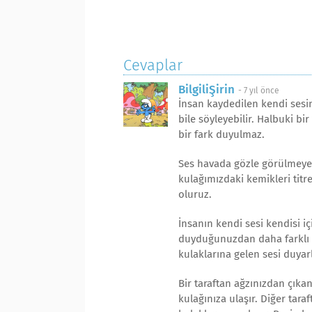
Cevaplar
BilgiliŞirin
-
7 yıl önce
İnsan kaydedilen kendi sesini
bile söyleyebilir. Halbuki b
bir fark duyulmaz.
Ses havada gözle görülmeyen 
kulağımızdaki kemikleri titr
oluruz.
İnsanın kendi sesi kendisi içi
duyduğunuzdan daha farklı du
kulaklarına gelen sesi duyarla
Bir taraftan ağzınızdan çıkan
kulağınıza ulaşır. Diğer tar