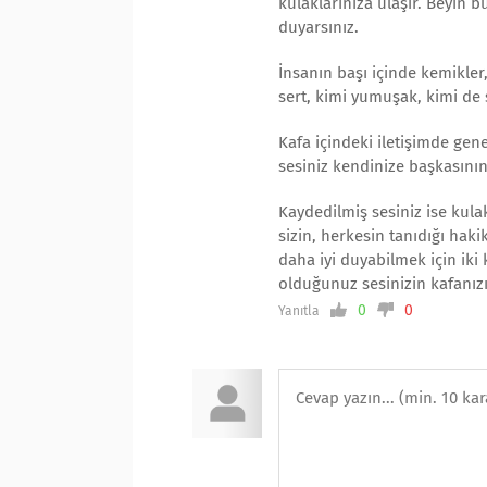
kulaklarınıza ulaşır. Beyin bu 
duyarsınız.
İnsanın başı içinde kemikler, 
sert, kimi yumuşak, kimi de sı
Kafa içindeki iletişimde gen
sesiniz kendinize başkasını
Kaydedilmiş sesiniz ise kulak
sizin, herkesin tanıdığı haki
daha iyi duyabilmek için iki
olduğunuz sesinizin kafanızı
0
0
Yanıtla