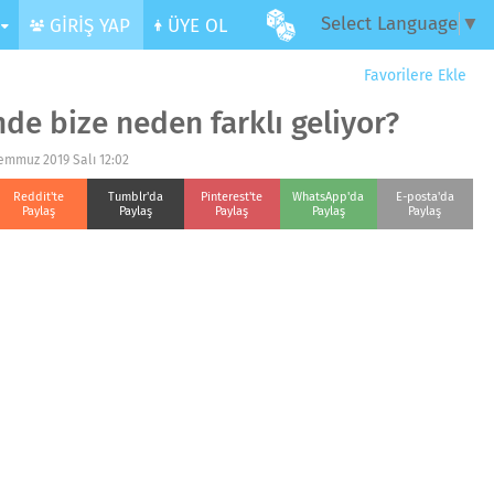
Select Language
▼
R
GİRİŞ YAP
ÜYE OL
Favorilere Ekle
de bize neden farklı geliyor?
Temmuz 2019 Salı 12:02
Reddit'te
Tumblr'da
Pinterest'te
WhatsApp'da
E-posta'da
Paylaş
Paylaş
Paylaş
Paylaş
Paylaş