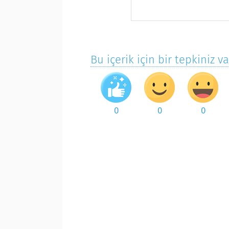
Bu içerik için bir tepkiniz v
0
0
0