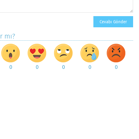
ar mı?
0
0
0
0
0